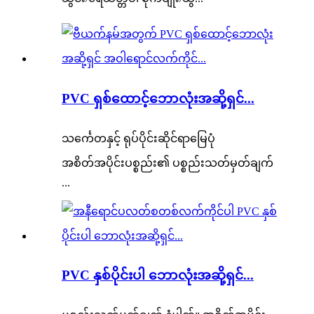
PVC ရှစ်ထောင့်ဘောလုံးအဆို့ရှင်...
သင်္ကေတနှင့် ရုပ်ပိုင်းဆိုင်ရာမြေပုံ
အစိတ်အပိုင်းပစ္စည်း၏ ပစ္စည်းသတ်မှတ်ချက်
...
PVC နှစ်ပိုင်းပါ ဘောလုံးအဆို့ရှင်...