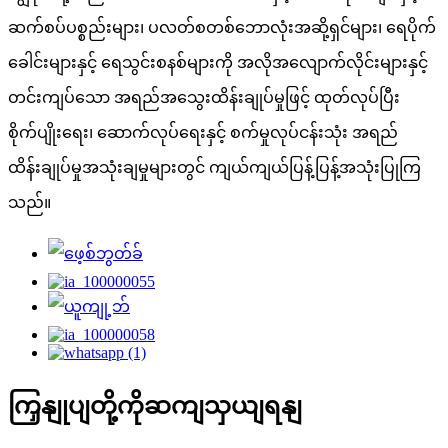
ဆက်စပ်ပစ္စည်းများ၊ ပလတ်စတစ်ဘောလုံးအဆို့ရှင်များ၊ ရေပိုက်
ခေါင်းများနှင့် ရေသွင်းစနစ်များကို အလိုအလျောက်လိုင်းများနှင့်
တင်းကျပ်သော အရည်အသွေးထိန်းချုပ်မှုဖြင့် ထုတ်လုပ်ပြီး
စိုက်ပျိုးရေး၊ ဆောက်လုပ်ရေးနှင့် စက်မှုလုပ်ငန်းသုံး အရည်
ထိန်းချုပ်မှုအသုံးချမှုများတွင် ကျယ်ကျယ်ပြန့်ပြန့်အသုံးပြုကြ
သည်။
ကြှနျုပျတို့ကိုဆကျသှယျရနျ