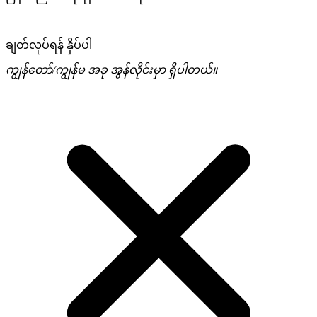
ချတ်လုပ်ရန် နှိပ်ပါ
ကျွန်တော်/ကျွန်မ အခု အွန်လိုင်းမှာ ရှိပါတယ်။