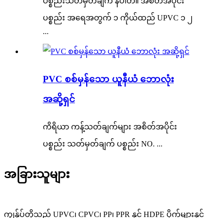
ပစ္စည်းသတ်မှတ်ချက် နံပါတ်။ အစိတ်အပိုင်း
ပစ္စည်း အရေအတွက် ၁ ကိုယ်ထည် UPVC ၁ ၂
...
PVC စစ်မှန်သော ယူနီယံ ဘောလုံး
အဆို့ရှင်
ကိရိယာ ကန့်သတ်ချက်များ အစိတ်အပိုင်း
ပစ္စည်း သတ်မှတ်ချက် ပစ္စည်း NO. ...
အခြားသူများ
ကျွန်ုပ်တို့သည် UPVC၊ CPVC၊ PP၊ PPR နှင့် HDPE ပိုက်များနှင့်