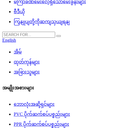
မကြာခဏမေးလေ့ရှိသောမေးခွန်းများ
ဗီဒီယို
ကြှနျုပျတို့ကိုဆကျသှယျရနျ
English
အိမ်
ထုတ်ကုန်များ
အခြားသူများ
အမျိုးအစားများ
ဘောလုံးအဆို့ရှင်များ
PVC ပိုက်ဆက်စပ်ပစ္စည်းများ
PPR ပိုက်ဆက်စပ်ပစ္စည်းများ