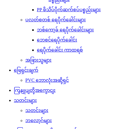
PP ဖိသိပ်ပိုက်ဆက်စပ်ပစ္စည်းများ
ပလတ်စတစ် ရေပိုက်ခေါင်းများ
ဘစ်ကော့ခ် ရေပိုက်ခေါင်းများ
ဘေစင်ရေပိုက်ခေါင်း
ရေပိုက်ခေါင်း ကာထရစ်
အခြားသူများ
ဖြေရှင်းချက်
PVC ဘောလုံးအဆို့ရှင်
ကြှနျုပျတို့အကွောငျး
သတင်းများ
သတင်းများ
ဘလော့ဂ်များ