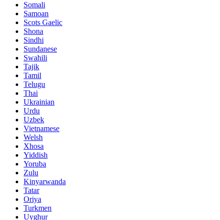
Somali
Samoan
Scots Gaelic
Shona
Sindhi
Sundanese
Swahili
Tajik
Tamil
Telugu
Thai
Ukrainian
Urdu
Uzbek
Vietnamese
Welsh
Xhosa
Yiddish
Yoruba
Zulu
Kinyarwanda
Tatar
Oriya
Turkmen
Uyghur