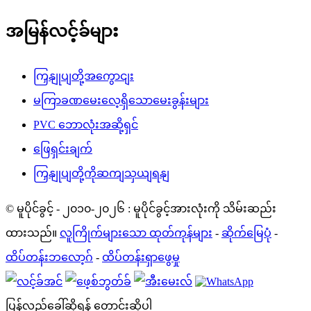
အမြန်လင့်ခ်များ
ကြှနျုပျတို့အကွောငျး
မကြာခဏမေးလေ့ရှိသောမေးခွန်းများ
PVC ဘောလုံးအဆို့ရှင်
ဖြေရှင်းချက်
ကြှနျုပျတို့ကိုဆကျသှယျရနျ
© မူပိုင်ခွင့် - ၂၀၁၀-၂၀၂၆ : မူပိုင်ခွင့်အားလုံးကို သိမ်းဆည်း
ထားသည်။
လူကြိုက်များသော ထုတ်ကုန်များ
-
ဆိုက်မြေပုံ
-
ထိပ်တန်းဘလော့ဂ်
-
ထိပ်တန်းရှာဖွေမှု
ပြန်လည်ခေါ်ဆိုရန် တောင်းဆိုပါ