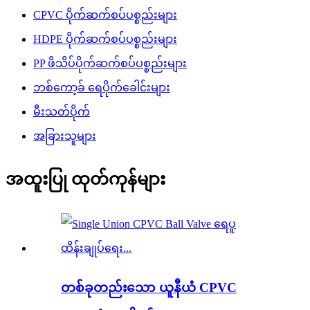
CPVC ပိုက်ဆက်စပ်ပစ္စည်းများ
HDPE ပိုက်ဆက်စပ်ပစ္စည်းများ
PP ဖိသိပ်ပိုက်ဆက်စပ်ပစ္စည်းများ
ဘစ်ကော့ခ် ရေပိုက်ခေါင်းများ
မီးသတ်ပိုက်
အခြားသူများ
အထူးပြု ထုတ်ကုန်များ
တစ်ခုတည်းသော ယူနီယံ CPVC