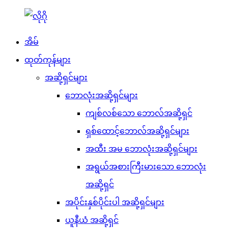
အိမ်
ထုတ်ကုန်များ
အဆို့ရှင်များ
ဘောလုံးအဆို့ရှင်များ
ကျစ်လစ်သော ဘောလ်အဆို့ရှင်
ရှစ်ထောင့်ဘောလ်အဆို့ရှင်များ
အထီး အမ ဘောလုံးအဆို့ရှင်များ
အရွယ်အစားကြီးမားသော ဘောလုံး
အဆို့ရှင်
အပိုင်းနှစ်ပိုင်းပါ အဆို့ရှင်များ
ယူနီယံ အဆို့ရှင်