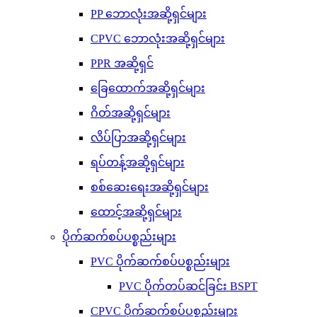
PP ဘောလုံးအဆို့ရှင်များ
CPVC ဘောလုံးအဆို့ရှင်များ
PPR အဆို့ရှင်
ခြေထောက်အဆို့ရှင်များ
ဂိတ်အဆို့ရှင်များ
လိပ်ပြာအဆို့ရှင်များ
ရပ်တန့်အဆို့ရှင်များ
စစ်ဆေးရေးအဆို့ရှင်များ
ထောင့်အဆို့ရှင်များ
ပိုက်ဆက်စပ်ပစ္စည်းများ
PVC ပိုက်ဆက်စပ်ပစ္စည်းများ
PVC ပိုက်တပ်ဆင်ခြင်း BSPT
CPVC ပိုက်ဆက်စပ်ပစ္စည်းများ