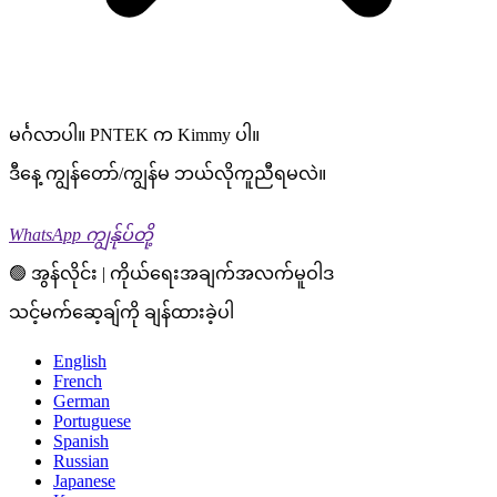
မင်္ဂလာပါ။ PNTEK က Kimmy ပါ။
ဒီနေ့ ကျွန်တော်/ကျွန်မ ဘယ်လိုကူညီရမလဲ။
WhatsApp ကျွန်ုပ်တို့
🟢 အွန်လိုင်း | ကိုယ်ရေးအချက်အလက်မူဝါဒ
သင့်မက်ဆေ့ချ်ကို ချန်ထားခဲ့ပါ
English
French
German
Portuguese
Spanish
Russian
Japanese