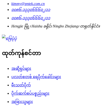
kimmy@pntek.com.cn
၀၀၈၆-၁၃၃၀၆၆၆၀၂၁၁
၀၀၈၆-၁၃၃၀၆၆၆၀၂၁၁
Hengjie မြို့၊ Haishu ခရိုင်၊ Ningbo Zhejiang၊ တရုတ်နိုင်ငံ။
ထုတ်ကုန်စင်တာ
အဆို့ရှင်များ
ပလတ်စတစ် ရေပိုက်ခေါင်းများ
မီးသတ်ပိုက်
ပိုက်ဆက်စပ်ပစ္စည်းများ
အခြားသူများ