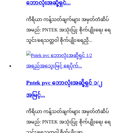
ဘောလုံးအဆို့ရှင်...
ကိရိယာ ကန့်သတ်ချက်များ အမှတ်တံဆိပ်
အမည်: PNTEK အသုံးပြု: စိုက်ပျိုးရေး ရေ
သွင်း/ရေသတ္တဝါ စိုက်ပျိုး/ရေညှိ...
Pntek pvc ဘောလုံးအဆို့ရှင် ၁/၂
အမြင့်...
ကိရိယာ ကန့်သတ်ချက်များ အမှတ်တံဆိပ်
အမည်: PNTEK အသုံးပြု: စိုက်ပျိုးရေး ရေ
သွင်း/ရေသတ္တဝါ စိုက်ပျိုး/ဆွ...