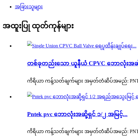
အခြားသူများ
အထူးပြု ထုတ်ကုန်များ
တစ်ခုတည်းသော ယူနီယံ CPVC ဘောလုံးအဆို့ရ
ကိရိယာ ကန့်သတ်ချက်များ အမှတ်တံဆိပ်အမည်: PNTEK အသ
Pntek pvc ဘောလုံးအဆို့ရှင် ၁/၂ အမြင့်...
ကိရိယာ ကန့်သတ်ချက်များ အမှတ်တံဆိပ်အမည်: PNTEK အသ