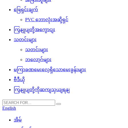
ဖြေရှင်းချက်
PVC ဘောလုံးအဆို့ရှင်
ကြှနျုပျတို့အကွောငျး
သတင်းများ
သတင်းများ
ဘလော့ဂ်များ
မကြာခဏမေးလေ့ရှိသောမေးခွန်းများ
ဗီဒီယို
ကြှနျုပျတို့ကိုဆကျသှယျရနျ
English
အိမ်