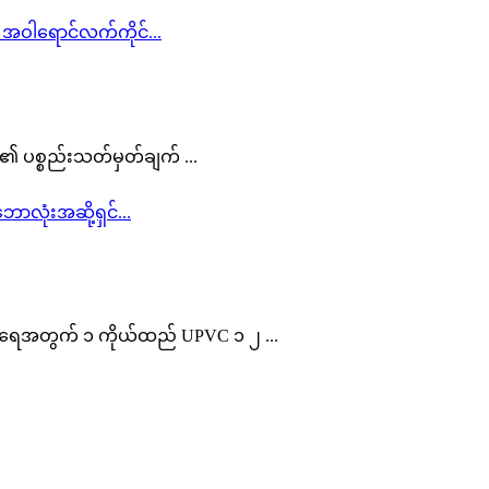
ည်း၏ ပစ္စည်းသတ်မှတ်ချက် ...
 အရေအတွက် ၁ ကိုယ်ထည် UPVC ၁ ၂ ...