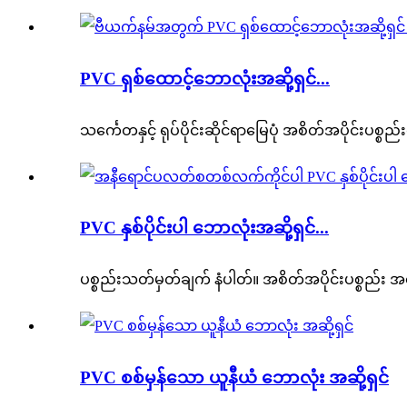
PVC ရှစ်ထောင့်ဘောလုံးအဆို့ရှင်...
သင်္ကေတနှင့် ရုပ်ပိုင်းဆိုင်ရာမြေပုံ အစိတ်အပိုင်းပစ္စ
PVC နှစ်ပိုင်းပါ ဘောလုံးအဆို့ရှင်...
ပစ္စည်းသတ်မှတ်ချက် နံပါတ်။ အစိတ်အပိုင်းပစ္စည်း
PVC စစ်မှန်သော ယူနီယံ ဘောလုံး အဆို့ရှင်