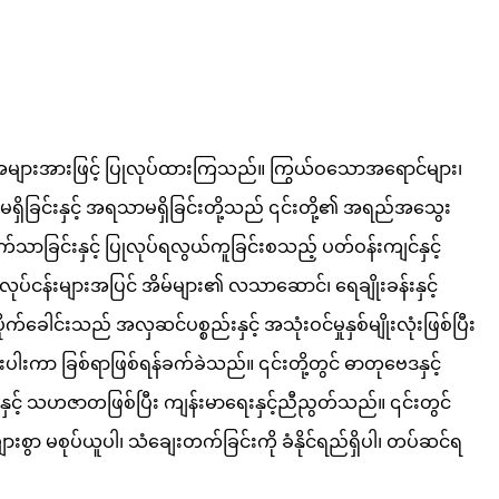
်ဆင့် အများအားဖြင့် ပြုလုပ်ထားကြသည်။ ကြွယ်ဝသောအရောင်များ၊
အဆိပ်မရှိခြင်းနှင့် အရသာမရှိခြင်းတို့သည် ၎င်းတို့၏ အရည်အသွေး
်သာခြင်းနှင့် ပြုလုပ်ရလွယ်ကူခြင်းစသည့် ပတ်ဝန်းကျင်နှင့်
်ငန်းများအပြင် အိမ်များ၏ လသာဆောင်၊ ရေချိုးခန်းနှင့်
ခေါင်းသည် အလှဆင်ပစ္စည်းနှင့် အသုံးဝင်မှုနှစ်မျိုးလုံးဖြစ်ပြီး
ပါးကာ ခြစ်ရာဖြစ်ရန်ခက်ခဲသည်။ ၎င်းတို့တွင် ဓာတုဗေဒနှင့်
ှင့် သဟဇာတဖြစ်ပြီး ကျန်းမာရေးနှင့်ညီညွတ်သည်။ ၎င်းတွင်
ားစွာ မစုပ်ယူပါ၊ သံချေးတက်ခြင်းကို ခံနိုင်ရည်ရှိပါ၊ တပ်ဆင်ရ