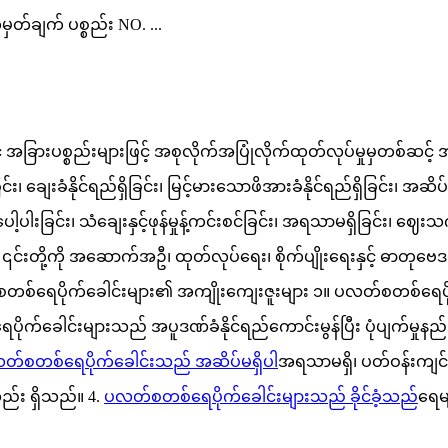
တ်ချက် ပစ္စည်း NO. ...
နှင့် အခြားပစ္စည်းများဖြင့် အစုလိုက်အပြုံလိုက်ထုတ်လုပ်မှုမှတစ
င်း၊ ချေးခံနိုင်ရည်ရှိခြင်း၊ မြင့်မားသောဖိအားခံနိုင်ရည်ရှိခြင်း၊ 
ခြင်း၊ သံချေးနှင့်ဖုန်မှုန့်ကင်းစင်ခြင်း၊ အရသာမရှိခြင်း၊ ဈေးသက
့ကို အဆောက်အဦ၊ ထုတ်လုပ်ရေး၊ စိုက်ပျိုးရေးနှင့် ဓာတုဗေဒလုပ
်စတစ်ရေပိုက်ခေါင်းများ၏ အကျိုးကျေးဇူးများ
၁။ ပလတ်စတစ်ရေပိုက်
ုက်ခေါင်းများသည် အပူဒဏ်ခံနိုင်ရည်ကောင်းမွန်ပြီး ပုံပျက်မှုနည်း
တ်စတစ်ရေပိုက်ခေါင်းသည် အဆိပ်မရှိပါ
အရသာမရှိ၊ ပတ်ဝန်းကျင်န
လည်း ရှိသည်။
4.
ပလတ်စတစ်ရေပိုက်ခေါင်းများသည် ခိုင်ခံ့သည်
ရေမျ