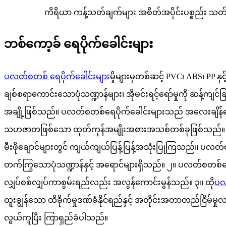
ကိရိယာ ကန့်သတ်ချက်များ အစိတ်အပိုင်းပစ္စည်း သတ်မှ
ဘစ်ကော့ခ် ရေပိုက်ခေါင်းများ
ပလတ်စတစ် ရေပိုက်ခေါင်းများ
မှိုများမှတစ်ဆင့် PVC၊ ABS၊ PP 
ချစ်စရာကောင်းသောပုံသဏ္ဍာန်များ၊ အိုမင်းရင့်ရော်မှုကို ဆန့်ကျင်ခြ
အချို့ဖြစ်သည်။ ပလတ်စတစ်ရေပိုက်ခေါင်းများသည် အလေးချိန်ပေါ့ပါး
သဟဇာတဖြစ်သော ထုတ်ကုန်အမျိုးအစားအသစ်တစ်ခုဖြစ်သည်။ ၎င်းတို
မီးဖိုချောင်များတွင် ကျယ်ကျယ်ပြန့်ပြန့်အသုံးပြုကြသည်။ ပလတ
တက်ကြွသောပုံသဏ္ဍာန်နှင့် အရောင်များရှိသည်။
၂။ ပလတ်စတစ်ရေပိ
လျှပ်စစ်လျှပ်ကာစွမ်းရည်လည်း အလွန်ကောင်းမွန်သည်။
၃။ ထို
ပလ
ထူးချွန်သော ထိခိုက်မှုဒဏ်ခံနိုင်ရည်နှင့် အတိုင်းအတာတည်ငြိမ်မှု
လွယ်ကူပြီး ကြာရှည်ခံပါသည်။