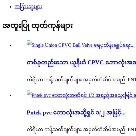
အခြားသူများ
အထူးပြု ထုတ်ကုန်များ
တစ်ခုတည်းသော ယူနီယံ CPVC ဘောလုံးအဆို့ရ
ကိရိယာ ကန့်သတ်ချက်များ အမှတ်တံဆိပ်အမည်: PNTEK အသ
Pntek pvc ဘောလုံးအဆို့ရှင် ၁/၂ အမြင့်...
ကိရိယာ ကန့်သတ်ချက်များ အမှတ်တံဆိပ်အမည်: PNTEK အသ