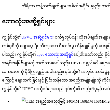
ကိရိယာ ကန့်သတ်ချက်များ အစိတ်အပိုင်းပစ္စည်း သတ်မှ
ဘောလုံးအဆို့ရှင်များ
ကျွန်ုပ်တို့၏
UPVC အဆို့ရှင်များ
စက်မှုလုပ်ငန်း လိုအပ်ချက်အမျိုးမျို
တစ်ခုစီကို ချောမွေ့ပြီး တိကျသော စီးဆင်းမှု ထိန်းချုပ်မှုကို ပေ
ပါသည်။
ကျွန်ုပ်တို့၏
upvc ဘောလုံးအဆို့ရှင်
ပေါ့ပါးသော်လည်း ခို
အရင်းအမြစ်များကို သက်သာစေပါသည်။ UPVC ပစ္စည်း၏ ချောမွေ့ပြီး က
သက်တမ်းကို ပိုမိုကြာရှည်စေပါသည်။
၎င်းတို့၏ အလွန်ကောင်းမွန်သ
ကြောင့် ချေးတက်ခြင်းနှင့် ပြင်းထန်သော အရည်အမျိုးမျိုးကို 
ကျွန်ုပ်တို့၏ UPVC အဆို့ရှင်များသည် ၎င်းတို့၏ တည်တံ့မှုနှင့်