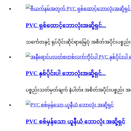
PVC ရှစ်ထောင့်ဘောလုံးအဆို့ရှင်...
သင်္ကေတနှင့် ရုပ်ပိုင်းဆိုင်ရာမြေပုံ အစိတ်အပိုင်းပစ္စ
PVC နှစ်ပိုင်းပါ ဘောလုံးအဆို့ရှင်...
ပစ္စည်းသတ်မှတ်ချက် နံပါတ်။ အစိတ်အပိုင်းပစ္စည်း
PVC စစ်မှန်သော ယူနီယံ ဘောလုံး အဆို့ရှင်