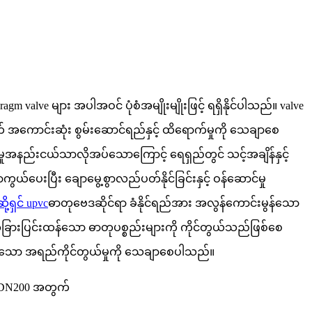
phragm valve များ အပါအဝင် ပုံစံအမျိုးမျိုးဖြင့် ရရှိနိုင်ပါသည်။ valve
အတွက် အကောင်းဆုံး စွမ်းဆောင်ရည်နှင့် ထိရောက်မှုကို သေချာစေ
မှုအနည်းငယ်သာလိုအပ်သောကြောင့် ရေရှည်တွင် သင့်အချိန်နှင့်
်ပေးပြီး ချောမွေ့စွာလည်ပတ်နိုင်ခြင်းနှင့် ဝန်ဆောင်မှု
့ရှင် upvc
ဓာတုဗေဒဆိုင်ရာ ခံနိုင်ရည်အား အလွန်ကောင်းမွန်သော
အခြားပြင်းထန်သော ဓာတုပစ္စည်းများကို ကိုင်တွယ်သည်ဖြစ်စေ
ေးကင်းသော အရည်ကိုင်တွယ်မှုကို သေချာစေပါသည်။