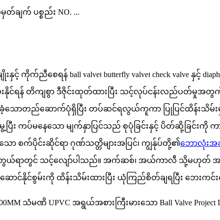
တ်ချက် ပစ္စည်း NO. ...
းနှင့် ကိုက်ညီစေရန် ball valve၊ butterfly valve၊ check valve နှင့် dia
းစွမ်းနိုင်ရန် တိကျစွာ ဒီဇိုင်းထုတ်ထားပြီး သင့်လုပ်ငန်းလည်ပတ်မှု
င်ခံ့သောတည်ဆောက်ပုံရှိပြီး တပ်ဆင်ရလွယ်ကူကာ ပြုပြင်ထိန်းသိမ်း
ပ်မနေသော မျက်နှာပြင်သည် စုပုံခြင်းနှင့် ပိတ်ဆို့ခြင်းကို ကာကွယ
ော စက်ပိုင်းဆိုင်ရာ ဂုဏ်သတ္တိများအပြင်၊ ကျွန်ုပ်တို့၏
ဘောလုံးအဆို
ကိုင်တွယ်ရာတွင် သင့်လျော်ပါသည်။ အက်ဆစ်၊ အယ်ကာလီ သို့မဟုတ် 
 လုပ်ဆောင်နိုင်စွမ်းကို ထိန်းသိမ်းထားပြီး ယုံကြည်စိတ်ချရပြီး ဘ