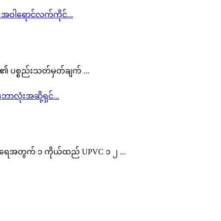
ည်း၏ ပစ္စည်းသတ်မှတ်ချက် ...
 အရေအတွက် ၁ ကိုယ်ထည် UPVC ၁ ၂ ...