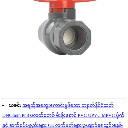
ယခင်:
အရည်အသွေးကောင်းမွန်သော တရုတ်နိုင်ငံထုတ်
DN63mm Pn8 ပလတ်စတစ် မီးခိုးရောင် PVC UPVC MPVC ပိုက်
နှင့် ဆက်စပ်ပစ္စည်းများ CE လက်မှတ်များ/ဥယျာဉ်ရေသွင်းစနစ်/