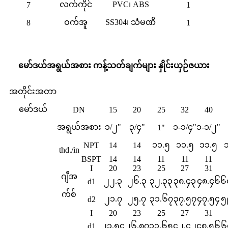
လက်ကိုင်
PVC၊ ABS
7
1
ဝက်အူ
SS304၊ သံမဏိ
8
1
မော်ဒယ်အရွယ်အစား ကန့်သတ်ချက်များ နှိုင်းယှဉ်ဇယား
အတိုင်းအတာ
မော်ဒယ်
DN
15
20
25
32
40
အရွယ်အစား
၁/၂"
၃/၄"
၁-၁/၄"
၁-၁/၂"
1"
၁၁.၅
၁၁.၅
၁၁.၅
NPT
14
14
thd./in
BSPT
14
14
11
11
11
I
20
23
25
27
31
ဂျီအ
၂၂.၃
၂၆.၃
၃၂.၃၃
၃၈.၄၃
၄၈.၄၆
၆
d1
က်စ်
၂၁.၇
၂၅.၇
၃၁.၆၇
၃၇.၅၇
၄၇.၅၄
၅
d2
I
20
23
25
27
31
၂၁.၅၄
၂၆.၈၇
၃၃.၆၅
၄၂.၄၂
၄၈.၅၆
၆
d1