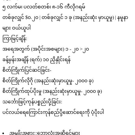
၅ လက်မ၊ ပလတ်စတစ်၊ ၈-၁၆ ကီလိုဂရမ်
တစ်ခုလျှင် $၀.၂၀ | တစ်ခုလျှင် ၁ ခု (အနည်းဆုံး မှာယူမှု) | နမူနာ
များ ဝယ်ယူပါ
ကြာမြင့်ချိန်:
အရေအတွက် (အပိုင်းအစများ) ၁ - ၂၀ >၂၀
ခန့်မှန်းအချိန် (ရက်) ၁၀ ညှိနှိုင်းရန်
စိတ်ကြိုက်ပြင်ဆင်ခြင်း-
စိတ်ကြိုက်လိုဂို (အနည်းဆုံးမှာယူမှု- ၂၀၀၀ ခု)
စိတ်ကြိုက်ထုပ်ပိုးမှု (အနည်းဆုံးမှာယူမှု- ၂၀၀၀ ခု)
သင်္ဘောဖြင့်ကုန်ပစ္စည်းပို့ခြင်း:
ပင်လယ်ရေကြောင်းကုန်စည်ပို့ဆောင်ရေးကို ပံ့ပိုးပါ
အမျိုးအစား::
ဘောလုံးအဆို့ရှင်များ