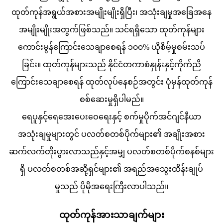
ထုတ်ကုန်အရွယ်အစားအမျိုးမျိုးရှိပြီး၊ အသုံးချမှုအခြေအနေ
အမျိုးမျိုးအတွက်ဖြစ်သည်။ သင်ရရှိသော ထုတ်ကုန်များ
ကောင်းမွန်ကြောင်းသေချာစေရန် ၁၀၀% ယိုစိမ့်မှုစမ်းသပ်
ခြင်း။ ထုတ်ကုန်များသည် နိုင်ငံတကာစံနှုန်းနှင့်ကိုက်ညီ
ကြောင်းသေချာစေရန် ထုတ်လုပ်နေစဉ်အတွင်း ပုံမှန်ထုတ်ကုန်
စစ်ဆေးမှုရှိပါမည်။
ရေပူနှင့်ရေအေးပေးဝေရေးနှင့် စက်မှုပိုက်အင်ဂျင်နီယာ
အသုံးချမှုများတွင် ပလတ်စတစ်ပိုက်များ၏ အချိုးအစား
ဆက်လက်တိုးပွားလာသည်နှင့်အမျှ ပလတ်စတစ်ပိုက်စနစ်များ
ရှိ ပလတ်စတစ်အဆို့ရှင်များ၏ အရည်အသွေးထိန်းချုပ်
မှုသည် ပိုမိုအရေးကြီးလာပါသည်။
ထုတ်ကုန်အားသာချက်များ