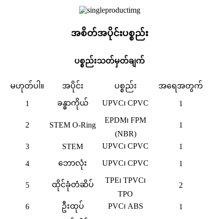
အစိတ်အပိုင်းပစ္စည်း
ပစ္စည်းသတ်မှတ်ချက်
မဟုတ်ပါ။
အပိုင်း
ပစ္စည်း
အရေအတွက်
ခန္ဓာကိုယ်
UPVC၊ CPVC
1
1
EPDM၊ FPM
2
STEM O-Ring
1
(NBR)
UPVC၊ CPVC
3
STEM
1
ဘောလုံး
UPVC၊ CPVC
4
1
TPE၊ TPVC၊
ထိုင်ခုံတံဆိပ်
5
2
TPO
ဦးထုပ်
PVC၊ ABS
6
1