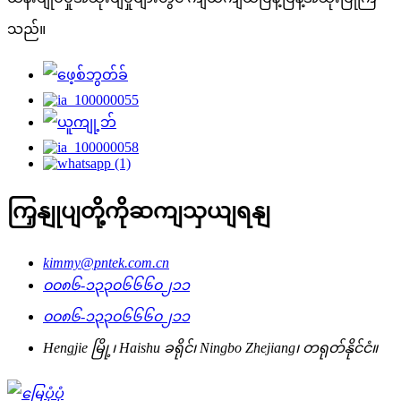
သည်။
ကြှနျုပျတို့ကိုဆကျသှယျရနျ
kimmy@pntek.com.cn
၀၀၈၆-၁၃၃၀၆၆၆၀၂၁၁
၀၀၈၆-၁၃၃၀၆၆၆၀၂၁၁
Hengjie မြို့၊ Haishu ခရိုင်၊ Ningbo Zhejiang၊ တရုတ်နိုင်ငံ။