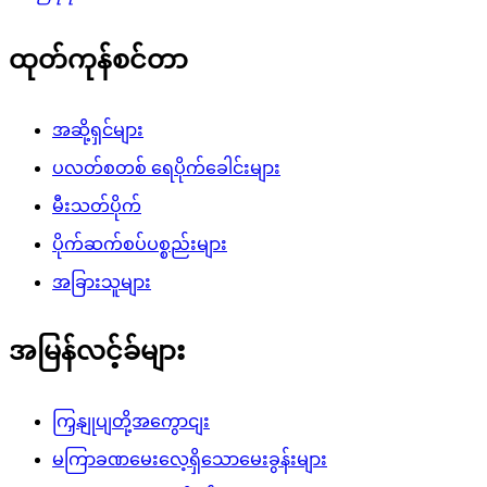
ထုတ်ကုန်စင်တာ
အဆို့ရှင်များ
ပလတ်စတစ် ရေပိုက်ခေါင်းများ
မီးသတ်ပိုက်
ပိုက်ဆက်စပ်ပစ္စည်းများ
အခြားသူများ
အမြန်လင့်ခ်များ
ကြှနျုပျတို့အကွောငျး
မကြာခဏမေးလေ့ရှိသောမေးခွန်းများ