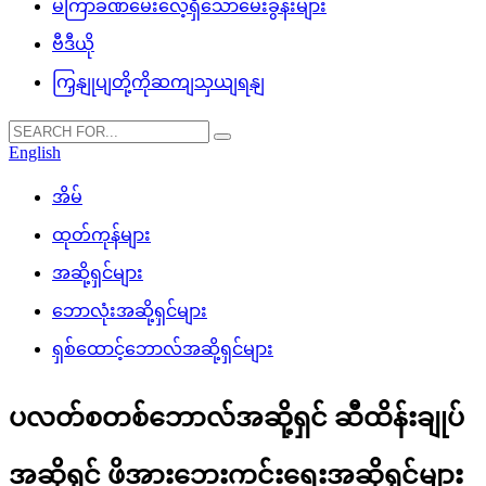
မကြာခဏမေးလေ့ရှိသောမေးခွန်းများ
ဗီဒီယို
ကြှနျုပျတို့ကိုဆကျသှယျရနျ
English
အိမ်
ထုတ်ကုန်များ
အဆို့ရှင်များ
ဘောလုံးအဆို့ရှင်များ
ရှစ်ထောင့်ဘောလ်အဆို့ရှင်များ
ပလတ်စတစ်ဘောလ်အဆို့ရှင် ဆီထိန်းချုပ်
အဆို့ရှင် ဖိအားဘေးကင်းရေးအဆို့ရှင်များ