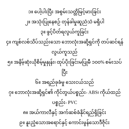
၁။ ပေါ့ပါးပြီး အစွမ်းသတ္တိမြင့်မားခြင်း
၂။ အသုံးပြုနေစဉ် တုန်ခါမှုဆူညံသံ မရှိပါ
၃။ ဖွင့်ပိတ်ရလွယ်ကူခြင်း
၄။ ကျစ်လစ်သိပ်သည်းသော ဘောလုံးအဆို့ရှင်ကို တပ်ဆင်ရန်
လွယ်ကူသည်
၅။ အနိမ့်ဆုံးယိုစိမ့်မှုနှုန်း၊ ထုပ်ပိုးခြင်းမပြုမီ ၁၀၀% စမ်းသပ်
ပြီး
၆။ အရည်ခုခံမှု သေးငယ်သည်
၇။ ဘောလုံးအဆို့ရှင်၏ ကိုင်တွယ်ပစ္စည်း- ABS၊ ကိုယ်ထည်
ပစ္စည်း- PVC
၈။ အယ်ကာလီနှင့် အက်ဆစ်ခံနိုင်ရည်ရှိခြင်း
၉။ နူးညံ့သောအရောင်နှင့် ကောင်းမွန်သောဒီဇိုင်း