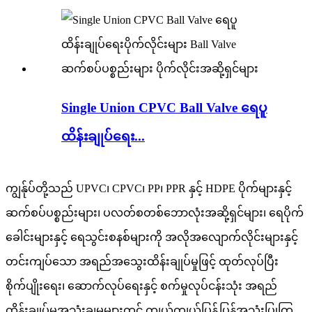
Single Union CPVC Ball Valve ရေပူ
ထိန်းချုပ်ရေး...
ကျွန်ုပ်တို့သည် UPVC၊ CPVC၊ PP၊ PPR နှင့် HDPE ပိုက်များနှင့်
ဆက်စပ်ပစ္စည်းများ၊ ပလတ်စတစ်ဘောလုံးအဆို့ရှင်များ၊ ရေပိုက်
ခေါင်းများနှင့် ရေသွင်းစနစ်များကို အလိုအလျောက်လိုင်းများနှင့်
တင်းကျပ်သော အရည်အသွေးထိန်းချုပ်မှုဖြင့် ထုတ်လုပ်ပြီး
စိုက်ပျိုးရေး၊ ဆောက်လုပ်ရေးနှင့် စက်မှုလုပ်ငန်းသုံး အရည်
ထိန်းချုပ်မှုအသုံးချမှုများတွင် ကျယ်ကျယ်ပြန့်ပြန့်အသုံးပြုကြ