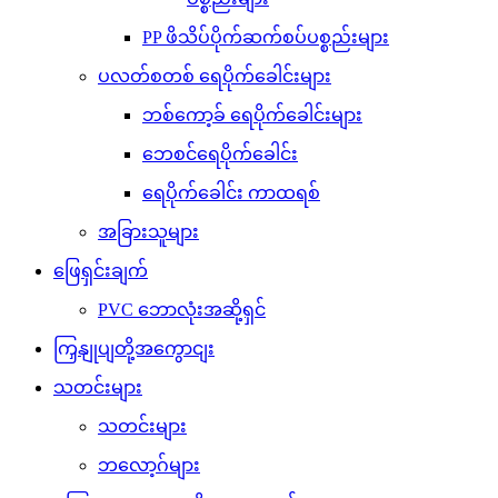
PP ဖိသိပ်ပိုက်ဆက်စပ်ပစ္စည်းများ
ပလတ်စတစ် ရေပိုက်ခေါင်းများ
ဘစ်ကော့ခ် ရေပိုက်ခေါင်းများ
ဘေစင်ရေပိုက်ခေါင်း
ရေပိုက်ခေါင်း ကာထရစ်
အခြားသူများ
ဖြေရှင်းချက်
PVC ဘောလုံးအဆို့ရှင်
ကြှနျုပျတို့အကွောငျး
သတင်းများ
သတင်းများ
ဘလော့ဂ်များ