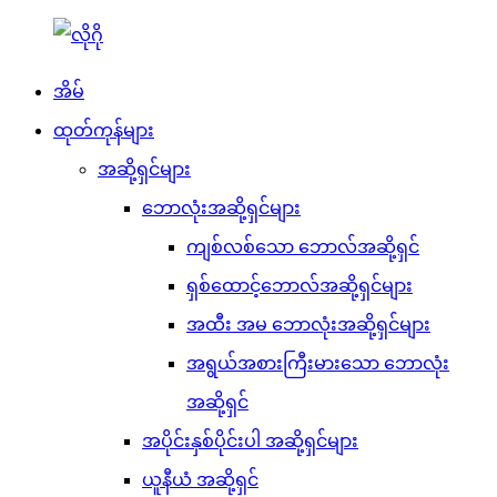
အိမ်
ထုတ်ကုန်များ
အဆို့ရှင်များ
ဘောလုံးအဆို့ရှင်များ
ကျစ်လစ်သော ဘောလ်အဆို့ရှင်
ရှစ်ထောင့်ဘောလ်အဆို့ရှင်များ
အထီး အမ ဘောလုံးအဆို့ရှင်များ
အရွယ်အစားကြီးမားသော ဘောလုံး
အဆို့ရှင်
အပိုင်းနှစ်ပိုင်းပါ အဆို့ရှင်များ
ယူနီယံ အဆို့ရှင်