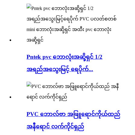
Pntek pvc ဘောလုံးအဆို့ရှင် 1/2
အရည်အသွေးမြင့် ရေပိုက်...
PVC ဘောလ်ဗာ အဖြူရောင်ကိုယ်ထည်
အနီရောင် လက်ကိုင်ရှည်