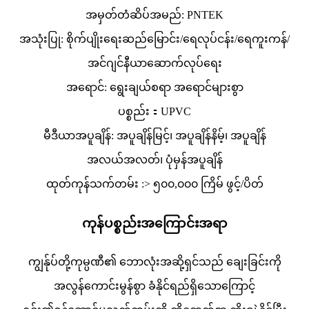
အမှတ်တံဆိပ်အမည်: PNTEK
အသုံးပြု: စိုက်ပျိုးရေးဆည်မြောင်း/ရေလုပ်ငန်း/ရေကူးကန်/
အင်ဂျင်နီယာဆောက်လုပ်ရေး
အရောင်: ရွေးချယ်စရာ အရောင်များစွာ
ပစ္စည်း：UPVC
မီဒီယာအပူချိန်: အပူချိန်မြင့်၊ အပူချိန်နိမ့်၊ အပူချိန်
အလယ်အလတ်၊ ပုံမှန်အပူချိန်
ထုတ်ကုန်သက်တမ်း :> ၅၀၀,၀၀၀ ကြိမ် ဖွင့်/ပိတ်
ကုန်ပစ္စည်းအကြောင်းအရာ
ကျွန်ုပ်တို့ကုမ္ပဏီ၏ ဘောလုံးအဆို့ရှင်သည် ချေးခြင်းကို
အလွန်ကောင်းမွန်စွာ ခံနိုင်ရည်ရှိသောကြောင့်