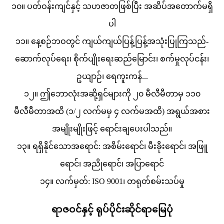
၁၀။ ပတ်ဝန်းကျင်နှင့် သဟဇာတဖြစ်ပြီး အဆိပ်အတောက်မရှိ
ပါ
၁၁။ နေ့စဉ်ဘဝတွင် ကျယ်ကျယ်ပြန့်ပြန့်အသုံးပြုကြသည်-
ဆောက်လုပ်ရေး၊ စိုက်ပျိုးရေးဆည်မြောင်း၊ စက်မှုလုပ်ငန်း၊
ဥယျာဉ်၊ ရေကူးကန်...
၁၂။ ဤဘောလုံးအဆို့ရှင်များကို ၂၀ မီလီမီတာမှ ၁၁၀
မီလီမီတာအထိ (၁/၂ လက်မမှ ၄ လက်မအထိ) အရွယ်အစား
အမျိုးမျိုးဖြင့် ရောင်းချပေးပါသည်။
၁၃။ ရရှိနိုင်သောအရောင်: အစိမ်းရောင်၊ မီးခိုးရောင်၊ အဖြူ
ရောင်၊ အညိုရောင်၊ အပြာရောင်
၁၄။ လက်မှတ်: ISO 9001၊ တရုတ်စမ်းသပ်မှု
ရာဇဝင်နှင့် ရုပ်ပိုင်းဆိုင်ရာမြေပုံ