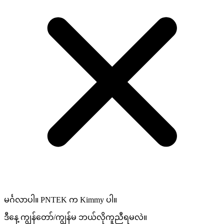
မင်္ဂလာပါ။ PNTEK က Kimmy ပါ။
ဒီနေ့ ကျွန်တော်/ကျွန်မ ဘယ်လိုကူညီရမလဲ။