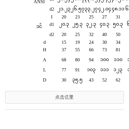
ANSI
၂၁.၂၃
၂၆.၅၇
၃၃.၂၇
၄၂.၀၄
၄၈.၁၁
၆
d2
I
20
23
25
27
31
၂၀.၃
၂၅.၃
၃၂.၃
၄၀.၃
၅၀.၃
d1
ဒင်
d2
20
25
32
40
50
d
15
19
24
30
34
H
37
55
66
73
81
၁၀၀
၁၁၀
A
68
80
94
၁၀၃
၁၁၁
၁၂၃
L
77
91
၃၅.၅
D
30
43
52
62
点击这里