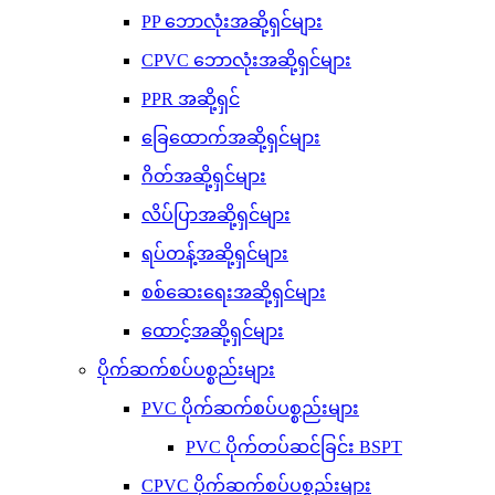
PP ဘောလုံးအဆို့ရှင်များ
CPVC ဘောလုံးအဆို့ရှင်များ
PPR အဆို့ရှင်
ခြေထောက်အဆို့ရှင်များ
ဂိတ်အဆို့ရှင်များ
လိပ်ပြာအဆို့ရှင်များ
ရပ်တန့်အဆို့ရှင်များ
စစ်ဆေးရေးအဆို့ရှင်များ
ထောင့်အဆို့ရှင်များ
ပိုက်ဆက်စပ်ပစ္စည်းများ
PVC ပိုက်ဆက်စပ်ပစ္စည်းများ
PVC ပိုက်တပ်ဆင်ခြင်း BSPT
CPVC ပိုက်ဆက်စပ်ပစ္စည်းများ