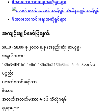
အကျဉ်းချုပ်ဖော်ပြချက်:
$0.10 - $8.00/ ခု|၂၀၀၀ ခု/ခု (အနည်းဆုံး မှာယူမှု)
အရွယ်အစား:
1/2in3/4IN1in1 1/4in1 1/2in2in2 1/2in3in4in5in6in8လက်မ
ပစ္စည်း:
ပလတ်စတစ်ရော်ဘာ
ဖိအား:
အလယ်အလတ်ဖိအား ၈-၁၆ ကီလိုဂရမ်
နမူနာများ: