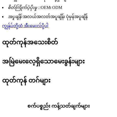
စိတ်ကြိုက်ပံ့ပိုးမှု ::
OEM၊ ODM
အပူချိန်:
အလယ်အလတ်အပူချိန်၊ ပုံမှန်အပူချိန်
ကျွန်ုပ်တို့ထံ အီးမေးလ်ပို့ပါ
ထုတ်ကုန်အသေးစိတ်
အမြဲမေးလေ့ရှိသောမေးခွန်းများ
ထုတ်ကုန် တဂ်များ
စက်ပစ္စည်း ကန့်သတ်ချက်များ