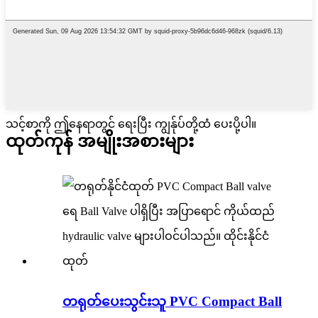
သင့်စာကို ဤနေရာတွင် ရေးပြီး ကျွန်ုပ်တို့ထံ ပေးပို့ပါ။
ထုတ်ကုန် အမျိုးအစားများ
တရုတ်ပေးသွင်းသူ PVC Compact Ball