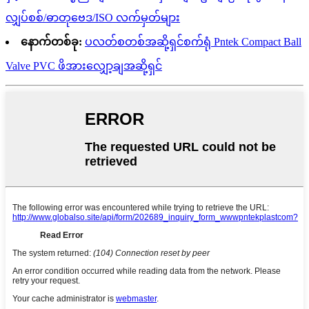
လျှပ်စစ်/ဓာတုဗေဒ/ISO လက်မှတ်များ
နောက်တစ်ခု:
ပလတ်စတစ်အဆို့ရှင်စက်ရုံ Pntek Compact Ball
Valve PVC ဖိအားလျှော့ချအဆို့ရှင်