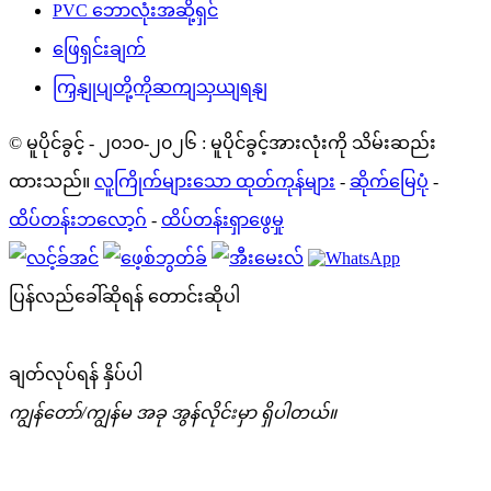
PVC ဘောလုံးအဆို့ရှင်
ဖြေရှင်းချက်
ကြှနျုပျတို့ကိုဆကျသှယျရနျ
© မူပိုင်ခွင့် - ၂၀၁၀-၂၀၂၆ : မူပိုင်ခွင့်အားလုံးကို သိမ်းဆည်း
ထားသည်။
လူကြိုက်များသော ထုတ်ကုန်များ
-
ဆိုက်မြေပုံ
-
ထိပ်တန်းဘလော့ဂ်
-
ထိပ်တန်းရှာဖွေမှု
ပြန်လည်ခေါ်ဆိုရန် တောင်းဆိုပါ
ချတ်လုပ်ရန် နှိပ်ပါ
ကျွန်တော်/ကျွန်မ အခု အွန်လိုင်းမှာ ရှိပါတယ်။