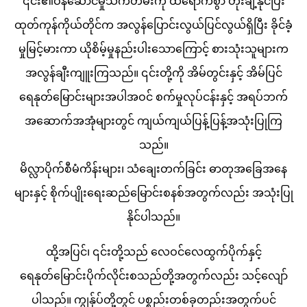
၎င်း၏ဝန်ဆောင်မှုသက်တမ်းကို ထိရောက်စွာ တိုးချဲ့နိုင်ပြီး
ထုတ်ကုန်ကိုယ်တိုင်က အလွန်ပြောင်းလွယ်ပြင်လွယ်ရှိပြီး ခိုင်ခံ့
မှုမြင့်မားကာ ယိုစိမ့်မှုနည်းပါးသောကြောင့် စားသုံးသူများက
အလွန်ချီးကျူးကြသည်။ ၎င်းတို့ကို အိမ်တွင်းနှင့် အိမ်ပြင်
ရေနုတ်မြောင်းများအပါအဝင် စက်မှုလုပ်ငန်းနှင့် အရပ်ဘက်
အဆောက်အအုံများတွင် ကျယ်ကျယ်ပြန့်ပြန့်အသုံးပြုကြ
သည်။
မိလ္လာပိုက်စီမံကိန်းများ၊ သံချေးတက်ခြင်း ဓာတုအခြေအနေ
များနှင့် စိုက်ပျိုးရေးဆည်မြောင်းစနစ်အတွက်လည်း အသုံးပြု
နိုင်ပါသည်။
ထို့အပြင်၊ ၎င်းတို့သည် လေဝင်လေထွက်ပိုက်နှင့်
ရေနုတ်မြောင်းပိုက်လိုင်းစသည်တို့အတွက်လည်း သင့်လျော်
ပါသည်။ ကျွန်ုပ်တို့တွင် ပစ္စည်းတစ်ခုတည်းအတွက်ပင်