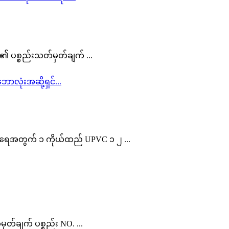
ည်း၏ ပစ္စည်းသတ်မှတ်ချက် ...
 အရေအတွက် ၁ ကိုယ်ထည် UPVC ၁ ၂ ...
တ်ချက် ပစ္စည်း NO. ...