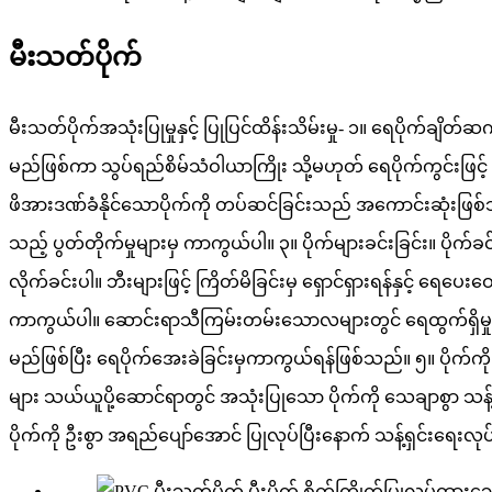
မီးသတ်ပိုက်
မီးသတ်ပိုက်အသုံးပြုမှုနှင့် ပြုပြင်ထိန်းသိမ်းမှု-
၁။ ရေပိုက်ချိတ်ဆက
မည်ဖြစ်ကာ သွပ်ရည်စိမ်သံဝါယာကြိုး သို့မဟုတ် ရေပိုက်ကွင်းဖြင့
ဖိအားဒဏ်ခံနိုင်သောပိုက်ကို တပ်ဆင်ခြင်းသည် အကောင်းဆုံးဖြစ်သည်
သည့် ပွတ်တိုက်မှုများမှ ကာကွယ်ပါ။
၃။ ပိုက်များခင်းခြင်း။ ပိုက
လိုက်ခင်းပါ။ ဘီးများဖြင့် ကြိတ်မိခြင်းမှ ရှောင်ရှားရန်နှင့် ရ
ကာကွယ်ပါ။ ဆောင်းရာသီကြမ်းတမ်းသောလများတွင် ရေထွက်ရှိမှုက
မည်ဖြစ်ပြီး ရေပိုက်အေးခဲခြင်းမှကာကွယ်ရန်ဖြစ်သည်။
၅။ ပိုက်က
များ သယ်ယူပို့ဆောင်ရာတွင် အသုံးပြုသော ပိုက်ကို သေချာစွာ သန့်ရ
ပိုက်ကို ဦးစွာ အရည်ပျော်အောင် ပြုလုပ်ပြီးနောက် သန့်ရှင်းရေး