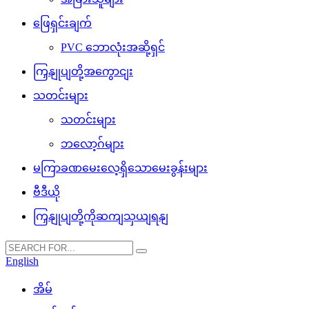
ဖြေရှင်းချက်
PVC ဘောလုံးအဆို့ရှင်
ကြှနျုပျတို့အကွောငျး
သတင်းများ
သတင်းများ
ဘလော့ဂ်များ
မကြာခဏမေးလေ့ရှိသောမေးခွန်းများ
ဗီဒီယို
ကြှနျုပျတို့ကိုဆကျသှယျရနျ
English
အိမ်