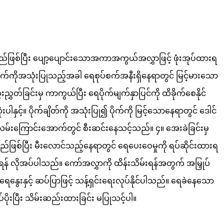
ရမည်ဖြစ်ပြီး ပျော့ပျောင်းသောအကာအကွယ်အလွှာဖြင့် ဖုံးအုပ်ထားရ
ိုက်ကိုအသုံးပြုသည့်အခါ ရေစုပ်စက်အနီးရှိနေရာတွင် မြင့်မားသော
တ်ခြင်းမှ ကာကွယ်ပြီး ရေပိုက်မျက်နှာပြင်ကို ထိခိုက်စေနိုင်
ါနှင့်။ ပိုက်ချိတ်ကို အသုံးပြု၍ ပိုက်ကို မြင့်သောနေရာတွင် ဒေါင်
်တွင် လမ်းကြောင်းအောက်တွင် စီးဆင်းနေသင့်သည်။
၄။ အေးခဲခြင်းမှ
စ်ပြီး မီးလောင်သည့်နေရာတွင် ရေပေးဝေမှုကို ရပ်ဆိုင်းထားရ
ပ်ရန် လိုအပ်ပါသည်။ ကော်အလွှာကို ထိန်းသိမ်းရန်အတွက် အမြှုပ်
ရေနွေးနှင့် ဆပ်ပြာဖြင့် သန့်ရှင်းရေးလုပ်နိုင်ပါသည်။ ရေခဲနေသော
ိုးပြီး သိမ်းဆည်းထားခြင်း မပြုသင့်ပါ။