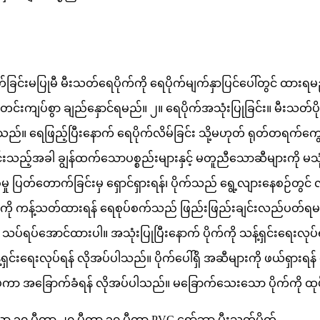
်ခြင်းမပြုမီ မီးသတ်ရေပိုက်ကို ရေပိုက်မျက်နှာပြင်ပေါ်တွင် ထား
် တင်းကျပ်စွာ ချည်နှောင်ရမည်။
၂။ ရေပိုက်အသုံးပြုခြင်း။ မီးသတ်ပ
။ ရေဖြည့်ပြီးနောက် ရေပိုက်လိမ်ခြင်း သို့မဟုတ် ရုတ်တရက်ကွေးညွှ
်ခင်းသည့်အခါ ချွန်ထက်သောပစ္စည်းများနှင့် မတူညီသောဆီများကို မသုံးပ
ေပေးဝေမှု ပြတ်တောက်ခြင်းမှ ရှောင်ရှားရန်၊ ပိုက်သည် ရွေ့လျားနေစဉ
ို ကန့်သတ်ထားရန် ရေစုပ်စက်သည် ဖြည်းဖြည်းချင်းလည်ပတ်ရမည်ဖြ
ို သပ်ရပ်အောင်ထားပါ။ အသုံးပြုပြီးနောက် ပိုက်ကို သန့်ရှင်းရေးလု
ှင်းရေးလုပ်ရန် လိုအပ်ပါသည်။ ပိုက်ပေါ်ရှိ အဆီများကို ဖယ်ရှားရန် 
လုပ်ကာ အခြောက်ခံရန် လိုအပ်ပါသည်။ မခြောက်သေးသော ပိုက်ကို ထုပ်ပ