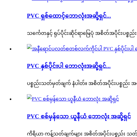
PVC ရှစ်ထောင့်ဘောလုံးအဆို့ရှင်...
သင်္ကေတနှင့် ရုပ်ပိုင်းဆိုင်ရာမြေပုံ အစိတ်အပိုင်းပစ္စ
PVC နှစ်ပိုင်းပါ ဘောလုံးအဆို့ရှင်...
ပစ္စည်းသတ်မှတ်ချက် နံပါတ်။ အစိတ်အပိုင်းပစ္စည်း
PVC စစ်မှန်သော ယူနီယံ ဘောလုံး အဆို့ရှင်
ကိရိယာ ကန့်သတ်ချက်များ အစိတ်အပိုင်းပစ္စည်း သတ်မှ