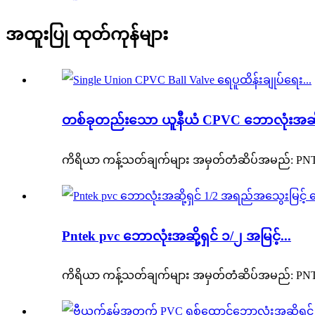
အထူးပြု ထုတ်ကုန်များ
တစ်ခုတည်းသော ယူနီယံ CPVC ဘောလုံးအဆို့ရ
ကိရိယာ ကန့်သတ်ချက်များ အမှတ်တံဆိပ်အမည်: PNTEK အသ
Pntek pvc ဘောလုံးအဆို့ရှင် ၁/၂ အမြင့်...
ကိရိယာ ကန့်သတ်ချက်များ အမှတ်တံဆိပ်အမည်: PNTEK အသ