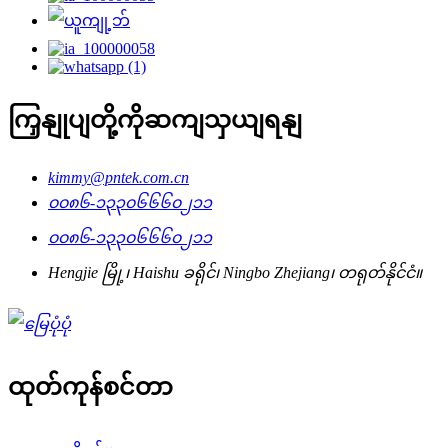
ကြှနျုပျတို့ကိုဆကျသှယျရနျ
kimmy@pntek.com.cn
၀၀၈၆-၁၃၃၀၆၆၆၀၂၁၁
၀၀၈၆-၁၃၃၀၆၆၆၀၂၁၁
Hengjie မြို့၊ Haishu ခရိုင်၊ Ningbo Zhejiang၊ တရုတ်နိုင်ငံ။
ထုတ်ကုန်စင်တာ