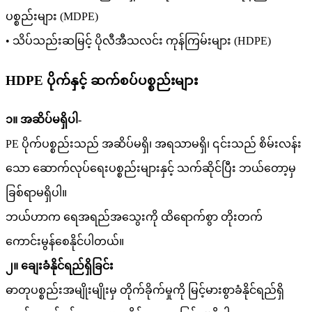
ပစ္စည်းများ (MDPE)
• သိပ်သည်းဆမြင့် ပိုလီအီသလင်း ကုန်ကြမ်းများ (HDPE)
HDPE ပိုက်နှင့် ဆက်စပ်ပစ္စည်းများ
၁။ အဆိပ်မရှိပါ-
PE ပိုက်ပစ္စည်းသည် အဆိပ်မရှိ၊ အရသာမရှိ၊ ၎င်းသည် စိမ်းလန်း
သော ဆောက်လုပ်ရေးပစ္စည်းများနှင့် သက်ဆိုင်ပြီး ဘယ်တော့မှ
ခြစ်ရာမရှိပါ။
ဘယ်ဟာက ရေအရည်အသွေးကို ထိရောက်စွာ တိုးတက်
ကောင်းမွန်စေနိုင်ပါတယ်။
၂။ ချေးခံနိုင်ရည်ရှိခြင်း
ဓာတုပစ္စည်းအမျိုးမျိုးမှ တိုက်ခိုက်မှုကို မြင့်မားစွာခံနိုင်ရည်ရှိ