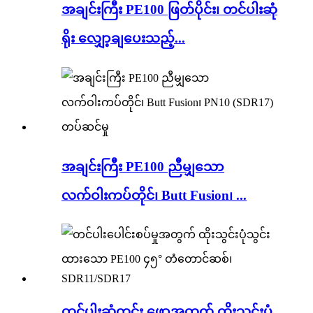
အချင်းကြီး PE100 ဖြတ်ပိုင်း၊ တင်ပါးဆုံ
ရိုး လျှော့ချပေးသည့်...
အချင်းကြီး PE100 ညီမျှသော
လက်ဝါးကပ်တိုင်၊ Butt Fusion၊ ...
တင်ပါးဆုံတွင်း ဖော့အတွက် ထိုးသွင်းပုံ