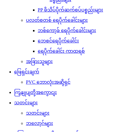
PP ဖိသိပ်ပိုက်ဆက်စပ်ပစ္စည်းများ
ပလတ်စတစ် ရေပိုက်ခေါင်းများ
ဘစ်ကော့ခ် ရေပိုက်ခေါင်းများ
ဘေစင်ရေပိုက်ခေါင်း
ရေပိုက်ခေါင်း ကာထရစ်
အခြားသူများ
ဖြေရှင်းချက်
PVC ဘောလုံးအဆို့ရှင်
ကြှနျုပျတို့အကွောငျး
သတင်းများ
သတင်းများ
ဘလော့ဂ်များ