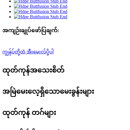
အကျဉ်းချုပ်ဖော်ပြချက်:
ကျွန်ုပ်တို့ထံ အီးမေးလ်ပို့ပါ
ထုတ်ကုန်အသေးစိတ်
အမြဲမေးလေ့ရှိသောမေးခွန်းများ
ထုတ်ကုန် တဂ်များ