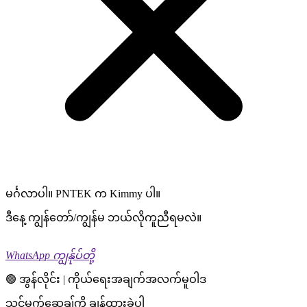
မင်္ဂလာပါ။ PNTEK က Kimmy ပါ။
ဒီနေ့ ကျွန်တော်/ကျွန်မ ဘယ်လိုကူညီရမလဲ။
WhatsApp ကျွန်ုပ်တို့
🟢 အွန်လိုင်း | ကိုယ်ရေးအချက်အလက်မူဝါဒ
သင့်မက်ဆေ့ချ်ကို ချန်ထားခဲ့ပါ