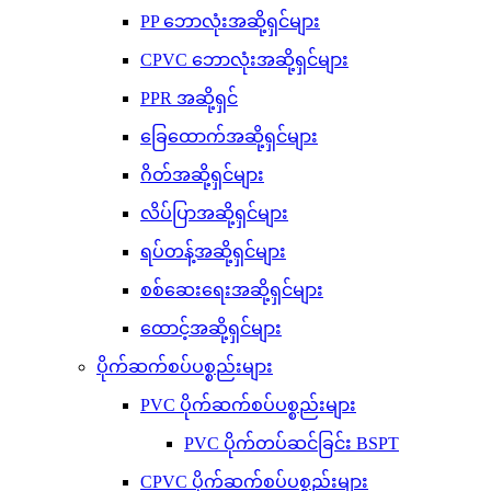
PP ဘောလုံးအဆို့ရှင်များ
CPVC ဘောလုံးအဆို့ရှင်များ
PPR အဆို့ရှင်
ခြေထောက်အဆို့ရှင်များ
ဂိတ်အဆို့ရှင်များ
လိပ်ပြာအဆို့ရှင်များ
ရပ်တန့်အဆို့ရှင်များ
စစ်ဆေးရေးအဆို့ရှင်များ
ထောင့်အဆို့ရှင်များ
ပိုက်ဆက်စပ်ပစ္စည်းများ
PVC ပိုက်ဆက်စပ်ပစ္စည်းများ
PVC ပိုက်တပ်ဆင်ခြင်း BSPT
CPVC ပိုက်ဆက်စပ်ပစ္စည်းများ