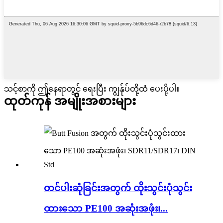
သင့်စာကို ဤနေရာတွင် ရေးပြီး ကျွန်ုပ်တို့ထံ ပေးပို့ပါ။
ထုတ်ကုန် အမျိုးအစားများ
တင်ပါးဆုံခြင်းအတွက် ထိုးသွင်းပုံသွင်း
ထားသော PE100 အဆုံးအဖုံး၊...