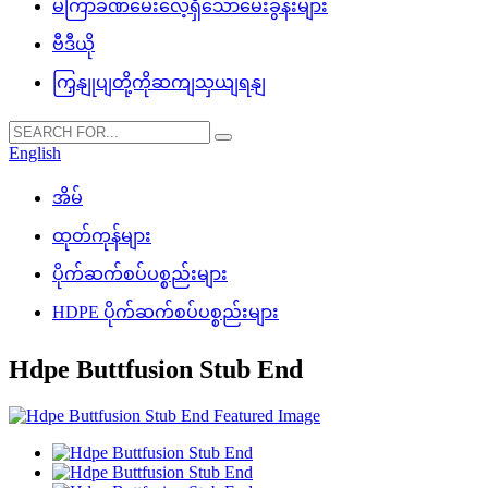
မကြာခဏမေးလေ့ရှိသောမေးခွန်းများ
ဗီဒီယို
ကြှနျုပျတို့ကိုဆကျသှယျရနျ
English
အိမ်
ထုတ်ကုန်များ
ပိုက်ဆက်စပ်ပစ္စည်းများ
HDPE ပိုက်ဆက်စပ်ပစ္စည်းများ
Hdpe Buttfusion Stub End