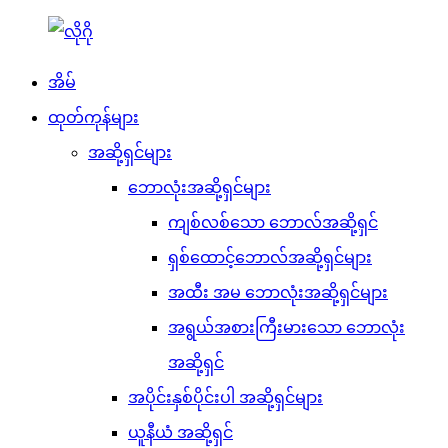
အိမ်
ထုတ်ကုန်များ
အဆို့ရှင်များ
ဘောလုံးအဆို့ရှင်များ
ကျစ်လစ်သော ဘောလ်အဆို့ရှင်
ရှစ်ထောင့်ဘောလ်အဆို့ရှင်များ
အထီး အမ ဘောလုံးအဆို့ရှင်များ
အရွယ်အစားကြီးမားသော ဘောလုံး
အဆို့ရှင်
အပိုင်းနှစ်ပိုင်းပါ အဆို့ရှင်များ
ယူနီယံ အဆို့ရှင်