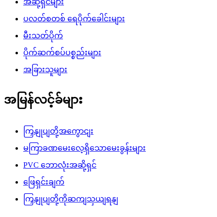
အဆို့ရှင်များ
ပလတ်စတစ် ရေပိုက်ခေါင်းများ
မီးသတ်ပိုက်
ပိုက်ဆက်စပ်ပစ္စည်းများ
အခြားသူများ
အမြန်လင့်ခ်များ
ကြှနျုပျတို့အကွောငျး
မကြာခဏမေးလေ့ရှိသောမေးခွန်းများ
PVC ဘောလုံးအဆို့ရှင်
ဖြေရှင်းချက်
ကြှနျုပျတို့ကိုဆကျသှယျရနျ