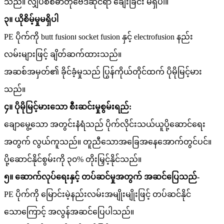
သည်။ လျှပ်စစ်ဓာတုဗေဒဆိုင်ရာ ချေးခြင်း မရှိပါ။
၃။ ယိုစိမ့်မှုမရှိပါ
PE ပိုက်ကို butt fusion၊ socket fusion နှင့် electrofusion နည်း
လမ်းများဖြင့် ချိတ်ဆက်ထားသည်။
အဆစ်အမှတ်၏ ခိုင်ခံ့မှုသည် ပြွန်ကိုယ်တိုင်ထက် ပိုမိုမြင့်မား
သည်။
၄။ ပိုမိုမြင့်မားသော စီးဆင်းမှုစွမ်းရည်:
ချောမွေ့သော အတွင်းနံရံသည် ပိုက်လိုင်းသယ်ယူပို့ဆောင်ရေး
အတွက် လွယ်ကူသည်။ တူညီသောအခြေအနေအောက်တွင်ပင်။
ပို့ဆောင်နိုင်စွမ်းကို ၃၀% တိုးမြှင့်နိုင်သည်။
၅။ ဆောက်လုပ်ရေးနှင့် တပ်ဆင်မှုအတွက် အဆင်ပြေသည်-
PE ပိုက်ကို မြောင်းမဲ့နည်းလမ်းအမျိုးမျိုးဖြင့် တပ်ဆင်နိုင်
သောကြောင့် အလွန်အဆင်ပြေပါသည်။