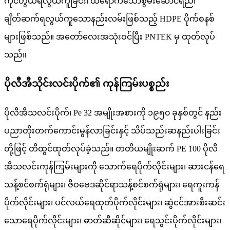
ကိုင်တွယ်ရလွယ်ကူခြင်း၊ ထိရောက်သောစွမ်းဆောင်ရည်၊
ချိတ်ဆက်ရလွယ်ကူသောနည်းလမ်းဖြစ်သည့် HDPE ပိုက်စနစ်
များဖြစ်သည်။ အတော်လေးအသုံးဝင်ပြီး PNTEK မှ ထုတ်လုပ်
သည်။
ပိုလီအီသိုင်းလင်းပိုက်၏ ကုန်ကြမ်းပစ္စည်း
ပိုလီအီသလင်းပိုက်၊ Pe 32 အမျိုးအစားကို ၁၉၅၀ ခုနှစ်တွင် နည်း
ပညာတိုးတက်ကောင်းမွန်လာခြင်းနှင့် သိပ်သည်းဆနည်းပါးခြင်း
တို့ဖြင့် တီထွင်ထုတ်လုပ်ခဲ့သည်။ တတိယမျိုးဆက် PE 100 ပိုလီ
အီသလင်းကုန်ကြမ်းများကို သောက်ရေပိုက်လိုင်းများ၊ ဆားငန်ရေ
သန့်စင်စက်ရုံများ၊ ဇီဝဗေဒဆိုင်ရာသန့်စင်စက်ရုံများ၊ ရေကူးကန်
ပိုက်လိုင်းများ၊ ပင်လယ်ရေထုတ်ပိုက်လိုင်းများ၊ ဆွဲငင်အားစီးဆင်း
သောရေပိုက်လိုင်းများ၊ ဓာတ်ဆီဆိုင်များ၊ ရေသွင်းပိုက်လိုင်းများ၊