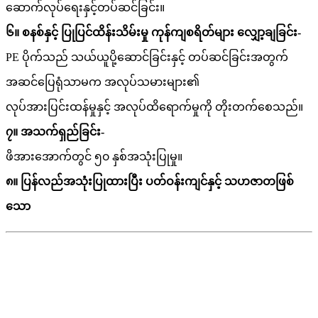
ဆောက်လုပ်ရေးနှင့်တပ်ဆင်ခြင်း။
၆။ စနစ်နှင့် ပြုပြင်ထိန်းသိမ်းမှု ကုန်ကျစရိတ်များ လျှော့ချခြင်း-
PE ပိုက်သည် သယ်ယူပို့ဆောင်ခြင်းနှင့် တပ်ဆင်ခြင်းအတွက်
အဆင်ပြေရုံသာမက အလုပ်သမားများ၏
လုပ်အားပြင်းထန်မှုနှင့် အလုပ်ထိရောက်မှုကို တိုးတက်စေသည်။
၇။ အသက်ရှည်ခြင်း-
ဖိအားအောက်တွင် ၅၀ နှစ်အသုံးပြုမှု။
၈။ ပြန်လည်အသုံးပြုထားပြီး ပတ်ဝန်းကျင်နှင့် သဟဇာတဖြစ်
သော