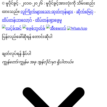
© မူပိုင်ခွင့် - ၂၀၁၀-၂၀၂၆ : မူပိုင်ခွင့်အားလုံးကို သိမ်းဆည်း
ထားသည်။
လူကြိုက်များသော ထုတ်ကုန်များ
-
ဆိုက်မြေပုံ
-
ထိပ်တန်းဘလော့ဂ်
-
ထိပ်တန်းရှာဖွေမှု
ပြန်လည်ခေါ်ဆိုရန် တောင်းဆိုပါ
ချတ်လုပ်ရန် နှိပ်ပါ
ကျွန်တော်/ကျွန်မ အခု အွန်လိုင်းမှာ ရှိပါတယ်။