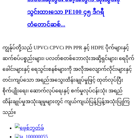
သွင်းထားသော PE100 ၄၅ ဒီဂရီ
တံတောင်ဆစ်...
ကျွန်ုပ်တို့သည် UPVC၊ CPVC၊ PP၊ PPR နှင့် HDPE ပိုက်များနှင့်
ဆက်စပ်ပစ္စည်းများ၊ ပလတ်စတစ်ဘောလုံးအဆို့ရှင်များ၊ ရေပိုက်
ခေါင်းများနှင့် ရေသွင်းစနစ်များကို အလိုအလျောက်လိုင်းများနှင့်
တင်းကျပ်သော အရည်အသွေးထိန်းချုပ်မှုဖြင့် ထုတ်လုပ်ပြီး
စိုက်ပျိုးရေး၊ ဆောက်လုပ်ရေးနှင့် စက်မှုလုပ်ငန်းသုံး အရည်
ထိန်းချုပ်မှုအသုံးချမှုများတွင် ကျယ်ကျယ်ပြန့်ပြန့်အသုံးပြုကြ
သည်။