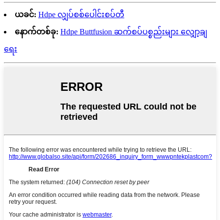
ယခင်:
Hdpe လျှပ်စစ်ပေါင်းစပ်တီ
နောက်တစ်ခု:
Hdpe Buttfusion ဆက်စပ်ပစ္စည်းများ လျှော့ချ
ရေး