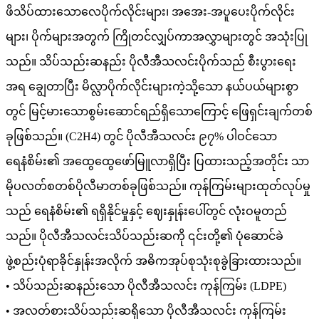
ဖိသိပ်ထားသောလေပိုက်လိုင်းများ၊ အအေး-အပူပေးပိုက်လိုင်း
များ၊ ပိုက်များအတွက် ကြိုတင်လျှပ်ကာအလွှာများတွင် အသုံးပြု
သည်။ သိပ်သည်းဆနည်း ပိုလီအီသလင်းပိုက်သည် စီးပွားရေး
အရ ချွေတာပြီး မိလ္လာပိုက်လိုင်းများကဲ့သို့သော နယ်ပယ်များစွာ
တွင် မြင့်မားသောစွမ်းဆောင်ရည်ရှိသောကြောင့် ဖြေရှင်းချက်တစ်
ခုဖြစ်သည်။ (C2H4) တွင် ပိုလီအီသလင်း ၉၇% ပါဝင်သော
ရေနံစိမ်း၏ အထွေထွေဖော်မြူလာရှိပြီး ပြထားသည့်အတိုင်း သာ
မိုပလတ်စတစ်ပိုလီမာတစ်ခုဖြစ်သည်။ ကုန်ကြမ်းများထုတ်လုပ်မှု
သည် ရေနံစိမ်း၏ ရရှိနိုင်မှုနှင့် ဈေးနှုန်းပေါ်တွင် လုံးဝမူတည်
သည်။ ပိုလီအီသလင်းသိပ်သည်းဆကို ၎င်းတို့၏ ပုံဆောင်ခဲ
ဖွဲ့စည်းပုံရာခိုင်နှုန်းအလိုက် အဓိကအုပ်စုသုံးစုခွဲခြားထားသည်။
• သိပ်သည်းဆနည်းသော ပိုလီအီသလင်း ကုန်ကြမ်း (LDPE)
• အလတ်စားသိပ်သည်းဆရှိသော ပိုလီအီသလင်း ကုန်ကြမ်း