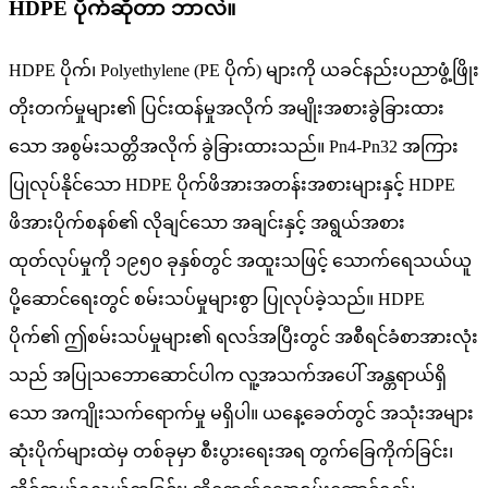
HDPE ပိုက်ဆိုတာ ဘာလဲ။
HDPE ပိုက်၊ Polyethylene (PE ပိုက်) များကို ယခင်နည်းပညာဖွံ့ဖြိုး
တိုးတက်မှုများ၏ ပြင်းထန်မှုအလိုက် အမျိုးအစားခွဲခြားထား
သော အစွမ်းသတ္တိအလိုက် ခွဲခြားထားသည်။ Pn4-Pn32 အကြား
ပြုလုပ်နိုင်သော HDPE ပိုက်ဖိအားအတန်းအစားများနှင့် HDPE
ဖိအားပိုက်စနစ်၏ လိုချင်သော အချင်းနှင့် အရွယ်အစား
ထုတ်လုပ်မှုကို ၁၉၅၀ ခုနှစ်တွင် အထူးသဖြင့် သောက်ရေသယ်ယူ
ပို့ဆောင်ရေးတွင် စမ်းသပ်မှုများစွာ ပြုလုပ်ခဲ့သည်။ HDPE
ပိုက်၏ ဤစမ်းသပ်မှုများ၏ ရလဒ်အပြီးတွင် အစီရင်ခံစာအားလုံး
သည် အပြုသဘောဆောင်ပါက လူ့အသက်အပေါ် အန္တရာယ်ရှိ
သော အကျိုးသက်ရောက်မှု မရှိပါ။ ယနေ့ခေတ်တွင် အသုံးအများ
ဆုံးပိုက်များထဲမှ တစ်ခုမှာ စီးပွားရေးအရ တွက်ခြေကိုက်ခြင်း၊