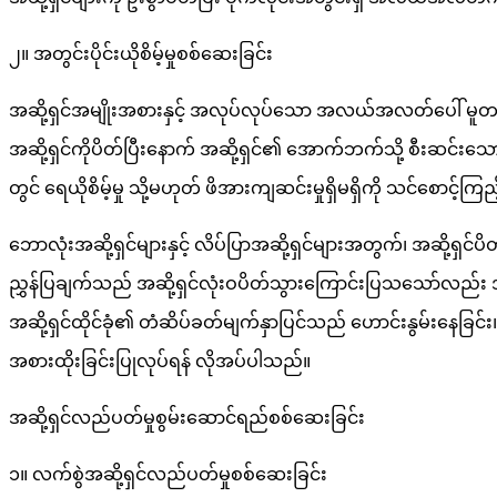
၂။ အတွင်းပိုင်းယိုစိမ့်မှုစစ်ဆေးခြင်း
အဆို့ရှင်အမျိုးအစားနှင့် အလုပ်လုပ်သော အလယ်အလတ်ပေါ် မူတည်၍ အတ
အဆို့ရှင်ကိုပိတ်ပြီးနောက် အဆို့ရှင်၏ အောက်ဘက်သို့ စီးဆင်းသော 
တွင် ရေယိုစိမ့်မှု သို့မဟုတ် ဖိအားကျဆင်းမှုရှိမရှိကို သင်စောင့်က
ဘောလုံးအဆို့ရှင်များနှင့် လိပ်ပြာအဆို့ရှင်များအတွက်၊ အဆို့ရှင်ပ
ညွှန်ပြချက်သည် အဆို့ရှင်လုံးဝပိတ်သွားကြောင်းပြသသော်လည်း အလယ်
အဆို့ရှင်ထိုင်ခုံ၏ တံဆိပ်ခတ်မျက်နှာပြင်သည် ဟောင်းနွမ်းနေခြင်း၊ ခြ
အစားထိုးခြင်းပြုလုပ်ရန် လိုအပ်ပါသည်။
အဆို့ရှင်လည်ပတ်မှုစွမ်းဆောင်ရည်စစ်ဆေးခြင်း
၁။ လက်စွဲအဆို့ရှင်လည်ပတ်မှုစစ်ဆေးခြင်း