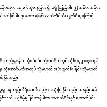
ို့မဟုတ် ပျောက်ဆုံးနေခြင်း ရှိ၊ မရှိ ကြည့်ပါ။ ဤအစိတ်အပိုင်း
တ်နိုင်ပါ။ ဥပမာအားဖြင့်၊ လက်ကိုင်ဘီး ပျက်စီးမှုကြောင့်
ြည့်ရှုရန် အဆို့ရှင်ပင်စည်တစ်ဝိုက်တွင် ယိုစိမ့်မှုရှာဖွေသည့်
ြီး လုံအောင်ပိတ်အထုပ် သို့မဟုတ် အဖုံးပျက်စီးခြင်း သို့မဟုတ်
ပ်နိုင်သည်။
ုစိမ့်မှုရှာဖွေသည့်ကိရိယာကိုလည်း အသုံးပြုနိုင်သည်။ အနည်းငယ်
ုင်သည်။ ယိုစိမ့်မှုပြင်းထန်ပါက၊ အထက်ပိုင်းနှင့် အောက်ပိုင်း