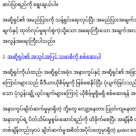
ဆပ်ပြာရည်ကို ရွေးချယ်ပါ။
အဆို့ရှင်၏ အမည်ပြားကို သန့်ရှင်းရေးလုပ်ပြီး အမည်ပြားအချက်
ချက်နှင့် ထုတ်လုပ်မှုရက်စွဲကဲ့သို့သော အရေးကြီးသော အချက်အလက်မျ
အလွန်အရေးကြီးပါသည်။
2.
အဆို့ရှင်၏ အသွင်အပြင် သမာဓိကို စစ်ဆေးပါ
အဆို့ရှင်ကိုယ်ထည်၊ အဆို့ရှင်အဖုံး၊ အနားကွပ်နှင့် အဆို့ရှင်၏ အ
ကြောင်းများသည် မီဒီယာယိုစိမ့်မှုကို ဖြစ်စေနိုင်ပြီး ပုံပျက်ခြင်း
သော ပုံသွန်းချို့ယွင်းချက်များကြောင့် ယိုစိမ့်မှုရှိမရှိ စစ်ဆေးရန
အနားကွပ်ချိတ်ဆက်မှုမှာရှိတဲ့ ဘို့တွေ လျော့နေတာ၊ ပြုတ်ကျနေတာ
အနားကွပ်ရဲ့ ပိတ်သိမ်းမှုစွမ်းဆောင်ရည်ကို ထိခိုက်စေပြီး အချိန်မ
တစ်ချိန်တည်းမှာပဲ ချိတ်ဆက်မှုအစိတ်အပိုင်းတွေမှာရှိတဲ့ gaske