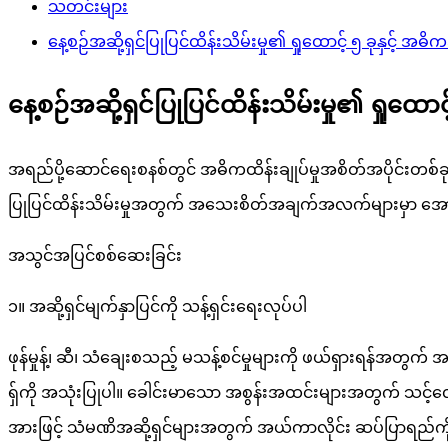
သတင်းများ
နေ့စဉ်အဆို့ရှင်ပြုပြင်ထိန်းသိမ်းမှု၏ ရှုထောင့် ၅ ခုနှင့် အ
နေ့စဉ်အဆို့ရှင်ပြုပြင်ထိန်းသိမ်းမှု၏ ရှုထေ
အရည်ပို့ဆောင်ရေးစနစ်တွင် အဓိကထိန်းချုပ်မှုအစိတ်အပိုင်းတစ်ခ
ပြုပြင်ထိန်းသိမ်းမှုအတွက် အသေးစိတ်အချက်အလက်များမှာ အေ
အသွင်အပြင်စစ်ဆေးခြင်း
၁။ အဆို့ရှင်မျက်နှာပြင်ကို သန့်ရှင်းရေးလုပ်ပါ
ဖုန်မှုန့်၊ ဆီ၊ သံချေးစသည့် မသန့်စင်မှုများကို ဖယ်ရှားရန်အတွက်
ရှ်ကို အသုံးပြုပါ။ ခေါင်းမာသော အစွန်းအထင်းများအတွက် သင့်လ
အားဖြင့် သံမဏိအဆို့ရှင်များအတွက် အယ်ကာလိုင်း ဆပ်ပြာရည်ကို