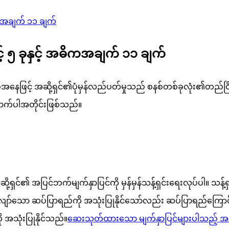
ဓိကအချက် ၁၁ ချက်
ာင့် ၅ ခုနှင့် အဓိကအချက် ၁၁ ချက်
ုအနေဖြင့် အဆို့ရှင်၏ပုံမှန်လည်ပတ်မှုသည် စနစ်တစ်ခုလုံး၏တည်ငြ
ာက်ပါအတိုင်းဖြစ်သည်။
 အဆို့ရှင်၏ အပြင်ဘက်မျက်နှာပြင်ကို မှန်မှန်သန့်ရှင်းရေးလုပ်ပါ။ 
ျော်သော ဆပ်ပြာရည်ကို အသုံးပြုနိုင်သော်လည်း ဆပ်ပြာရည်ကြောင့်
 အသုံးပြုနိုင်သည်။
ဆေးသုတ်ထားသော မျက်နှာပြင်များပါသည့် အဆိ