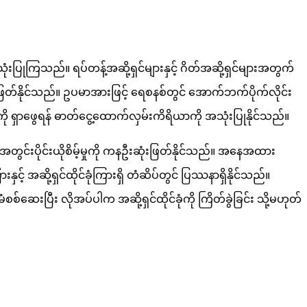
းပြုကြသည်။ ရပ်တန့်အဆို့ရှင်များနှင့် ဂိတ်အဆို့ရှင်များအတွက်
ုံးဖြတ်နိုင်သည်။ ဥပမာအားဖြင့် ရေစနစ်တွင် အောက်ဘက်ပိုက်လိုင်း
မရှိကို ရှာဖွေရန် ဓာတ်ငွေ့ထောက်လှမ်းကိရိယာကို အသုံးပြုနိုင်သည်။
် အတွင်းပိုင်းယိုစိမ့်မှုကို ကနဦးဆုံးဖြတ်နိုင်သည်။ အနေအထား
 အဆို့ရှင်ထိုင်ခုံကြားရှိ တံဆိပ်တွင် ပြဿနာရှိနိုင်သည်။
ံစစ်ဆေးပြီး လိုအပ်ပါက အဆို့ရှင်ထိုင်ခုံကို ကြိတ်ခွဲခြင်း သို့မဟုတ်