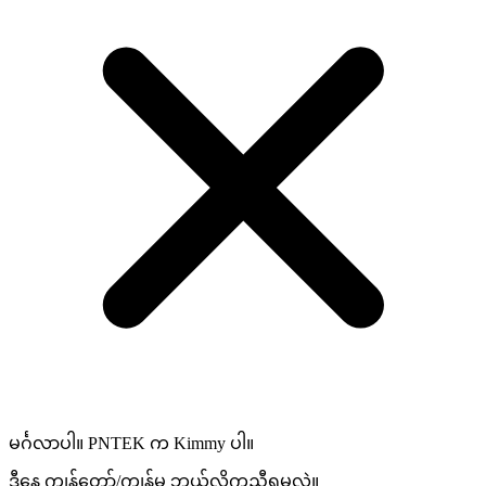
မင်္ဂလာပါ။ PNTEK က Kimmy ပါ။
ဒီနေ့ ကျွန်တော်/ကျွန်မ ဘယ်လိုကူညီရမလဲ။