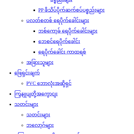
PP ဖိသိပ်ပိုက်ဆက်စပ်ပစ္စည်းများ
ပလတ်စတစ် ရေပိုက်ခေါင်းများ
ဘစ်ကော့ခ် ရေပိုက်ခေါင်းများ
ဘေစင်ရေပိုက်ခေါင်း
ရေပိုက်ခေါင်း ကာထရစ်
အခြားသူများ
ဖြေရှင်းချက်
PVC ဘောလုံးအဆို့ရှင်
ကြှနျုပျတို့အကွောငျး
သတင်းများ
သတင်းများ
ဘလော့ဂ်များ