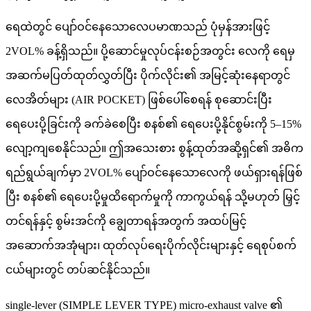
ရေထဲတွင် ပျော်ဝင်နေသောလေပမာဏသည် ပုံမှန်အားဖြင့်
2VOL% ခန့်ရှိသည်။ ပို့ဆောင်မှုလုပ်ငန်းစဉ်အတွင်း လေကို ရေမှ
အဆက်မပြတ်ထုတ်လွှတ်ပြီး ပိုက်လိုင်း၏ အမြင့်ဆုံးနေရာတွင်
လေအိတ်များ (AIR POCKET) ဖြစ်ပေါ်စေရန် စုဆောင်းပြီး
ရေပေးပို့ခြင်းကို ခက်ခဲစေပြီး စနစ်၏ ရေပေးပို့နိုင်စွမ်းကို 5–15%
လျော့ကျစေနိုင်သည်။ ဤအသေးစား စွန့်ထုတ်အဆို့ရှင်၏ အဓိက
ရည်ရွယ်ချက်မှာ 2VOL% ပျော်ဝင်နေသောလေကို ဖယ်ရှားရန်ဖြစ်
ပြီး စနစ်၏ ရေပေးပို့မှုထိရောက်မှုကို ကာကွယ်ရန် သို့မဟုတ် မြှင့်
တင်ရန်နှင့် စွမ်းအင်ကို ချွေတာရန်အတွက် အထပ်မြင့်
အဆောက်အအုံများ၊ ထုတ်လုပ်ရေးပိုက်လိုင်းများနှင့် ရေစုပ်စက်
ငယ်များတွင် တပ်ဆင်နိုင်သည်။
single-lever (SIMPLE LEVER TYPE) micro-exhaust valve ၏