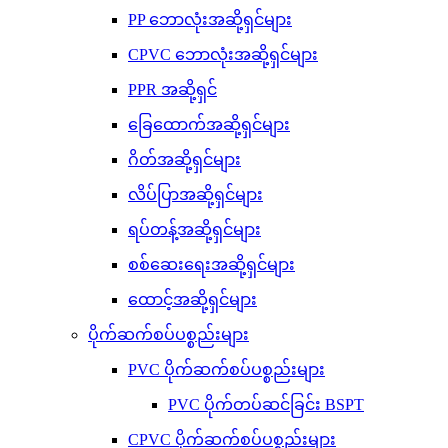
PP ဘောလုံးအဆို့ရှင်များ
CPVC ဘောလုံးအဆို့ရှင်များ
PPR အဆို့ရှင်
ခြေထောက်အဆို့ရှင်များ
ဂိတ်အဆို့ရှင်များ
လိပ်ပြာအဆို့ရှင်များ
ရပ်တန့်အဆို့ရှင်များ
စစ်ဆေးရေးအဆို့ရှင်များ
ထောင့်အဆို့ရှင်များ
ပိုက်ဆက်စပ်ပစ္စည်းများ
PVC ပိုက်ဆက်စပ်ပစ္စည်းများ
PVC ပိုက်တပ်ဆင်ခြင်း BSPT
CPVC ပိုက်ဆက်စပ်ပစ္စည်းများ