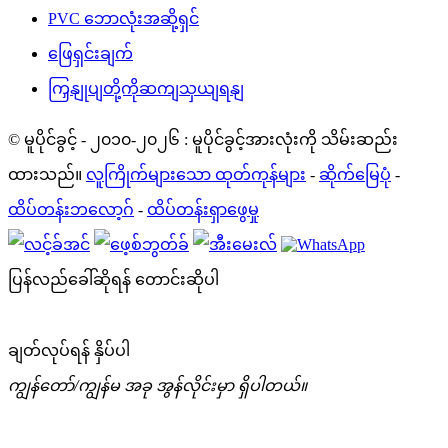
PVC ဘောလုံးအဆို့ရှင်
ဖြေရှင်းချက်
ကြှနျုပျတို့ကိုဆကျသှယျရနျ
© မူပိုင်ခွင့် - ၂၀၁၀-၂၀၂၆ : မူပိုင်ခွင့်အားလုံးကို သိမ်းဆည်း
ထားသည်။
လူကြိုက်များသော ထုတ်ကုန်များ
-
ဆိုက်မြေပုံ
-
ထိပ်တန်းဘလော့ဂ်
-
ထိပ်တန်းရှာဖွေမှု
ပြန်လည်ခေါ်ဆိုရန် တောင်းဆိုပါ
ချတ်လုပ်ရန် နှိပ်ပါ
ကျွန်တော်/ကျွန်မ အခု အွန်လိုင်းမှာ ရှိပါတယ်။