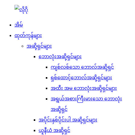
အိမ်
ထုတ်ကုန်များ
အဆို့ရှင်များ
ဘောလုံးအဆို့ရှင်များ
ကျစ်လစ်သော ဘောလ်အဆို့ရှင်
ရှစ်ထောင့်ဘောလ်အဆို့ရှင်များ
အထီး အမ ဘောလုံးအဆို့ရှင်များ
အရွယ်အစားကြီးမားသော ဘောလုံး
အဆို့ရှင်
အပိုင်းနှစ်ပိုင်းပါ အဆို့ရှင်များ
ယူနီယံ အဆို့ရှင်