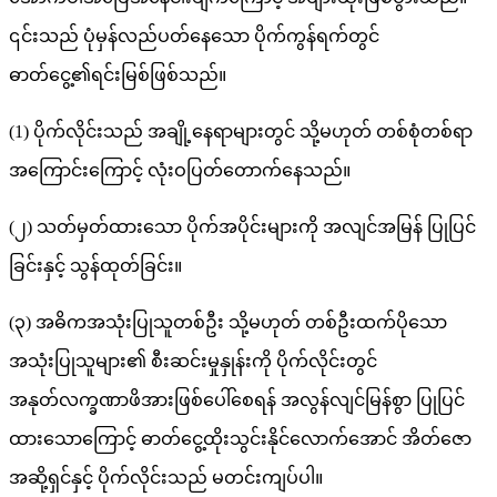
၎င်းသည် ပုံမှန်လည်ပတ်နေသော ပိုက်ကွန်ရက်တွင်
ဓာတ်ငွေ့၏ရင်းမြစ်ဖြစ်သည်။
(1) ပိုက်လိုင်းသည် အချို့နေရာများတွင် သို့မဟုတ် တစ်စုံတစ်ရာ
အကြောင်းကြောင့် လုံးဝပြတ်တောက်နေသည်။
(၂) သတ်မှတ်ထားသော ပိုက်အပိုင်းများကို အလျင်အမြန် ပြုပြင်
ခြင်းနှင့် သွန်ထုတ်ခြင်း။
(၃) အဓိကအသုံးပြုသူတစ်ဦး သို့မဟုတ် တစ်ဦးထက်ပိုသော
အသုံးပြုသူများ၏ စီးဆင်းမှုနှုန်းကို ပိုက်လိုင်းတွင်
အနုတ်လက္ခဏာဖိအားဖြစ်ပေါ်စေရန် အလွန်လျင်မြန်စွာ ပြုပြင်
ထားသောကြောင့် ဓာတ်ငွေ့ထိုးသွင်းနိုင်လောက်အောင် အိတ်ဇော
အဆို့ရှင်နှင့် ပိုက်လိုင်းသည် မတင်းကျပ်ပါ။