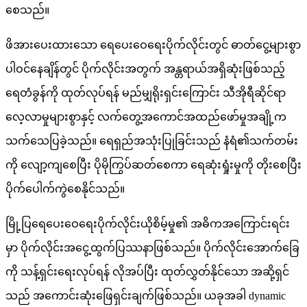
စေသည်။
ဖိအားပေးထားသော ရေပေးဝေရေးပိုက်လိုင်းတွင် ဓာတ်ငွေ့များစွာ
ပါဝင်နေချိန်တွင် ပိုက်လိုင်းအတွက် အန္တရာယ်အရှိဆုံးဖြစ်သည့်
ရေတံခွန်ကို ထုတ်လုပ်ရန် မည်မျှရိုးရှင်းကြောင်း သီအိုရီဆိုင်ရာ
လေ့လာမှုများစွာနှင့် လက်တွေ့အကောင်အထည်ဖော်မှုအချို့က
သက်သေပြခဲ့သည်။ ရေရှည်အသုံးပြုခြင်းသည် နံရံ၏သက်တမ်း
ကို လျော့ကျစေပြီး ပိုမိုကြွပ်ဆတ်စေကာ ရေဆုံးရှုံးမှုကို တိုးစေပြီး
ပိုက်ပေါက်ကွဲစေနိုင်သည်။
မြို့ပြရေပေးဝေရေးပိုက်လိုင်းယိုစိမ့်မှု၏ အဓိကအကြောင်းရင်း
မှာ ပိုက်လိုင်းအငွေ့ထွက်ပြဿနာဖြစ်သည်။ ပိုက်လိုင်းအောက်ခြေ
ကို သန့်ရှင်းရေးလုပ်ရန် လိုအပ်ပြီး ထုတ်လွှတ်နိုင်သော အဆို့ရှင်
သည် အကောင်းဆုံးဖြေရှင်းချက်ဖြစ်သည်။ ယခုအခါ dynamic