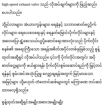
high-speed exhaust valve သည် လိုအပ်ချက်များကို ဖြည့်ဆည်း
ပေးပါသည်။
ဘွိုင်လာများ၊ အဲယားကွန်းများ၊ ရေနံနှင့် သဘာဝဓာတ်ငွေ့ပိုက်
လိုင်းများ၊ ရေပေးဝေရေးနှင့် ရေနုတ်မြောင်းပိုက်လိုင်းများနှင့်
အဝေးပြေးရွှံ့စေးသယ်ယူပို့ဆောင်ရေးအားလုံးသည် ပိုက်လိုင်း
စနစ်၏ အရေးကြီးသော အရန်အစိတ်အပိုင်းတစ်ခုဖြစ်သည့် စွန့်
ထုတ်အဆို့ရှင် လိုအပ်ပါသည်။ ၎င်းကို ပိုက်လိုင်းအတွင်း အပို
ဓာတ်ငွေ့များကို ဖယ်ရှားရန်၊ ပိုက်လိုင်းစွမ်းဆောင်ရည်ကို မြှင့်တင်
ရန်နှင့် စွမ်းအင်အသုံးပြုမှု လျှော့ချရန်အတွက် မြင့်မားသော
အမြင့်များ သို့မဟုတ် တံတောင်ဆစ်များတွင် မကြာခဏ တပ်ဆင်
ထားလေ့ရှိသည်။
စွန့်ထုတ်အဆို့ရှင်အမျိုးအစားအမျိုးမျိုး