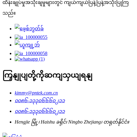
ထိန်းချုပ်မှုအသုံးချမှုများတွင် ကျယ်ကျယ်ပြန့်ပြန့်အသုံးပြုကြ
သည်။
ကြှနျုပျတို့ကိုဆကျသှယျရနျ
kimmy@pntek.com.cn
၀၀၈၆-၁၃၃၀၆၆၆၀၂၁၁
၀၀၈၆-၁၃၃၀၆၆၆၀၂၁၁
Hengjie မြို့၊ Haishu ခရိုင်၊ Ningbo Zhejiang၊ တရုတ်နိုင်ငံ။