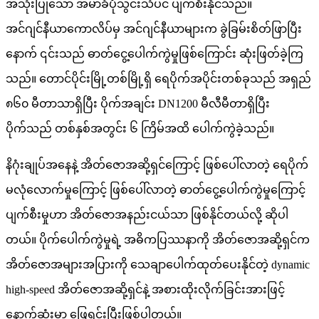
အသုံးပြုသော အမာခံပုံသွင်းသံပင် ပျက်စီးနိုင်သည်။
အင်ဂျင်နီယာကောလိပ်မှ အင်ဂျင်နီယာများက ခွဲခြမ်းစိတ်ဖြာပြီး
နောက် ၎င်းသည် ဓာတ်ငွေ့ပေါက်ကွဲမှုဖြစ်ကြောင်း ဆုံးဖြတ်ခဲ့ကြ
သည်။ တောင်ပိုင်းမြို့တစ်မြို့ရှိ ရေပိုက်အပိုင်းတစ်ခုသည် အရှည်
၈၆၀ မီတာသာရှိပြီး ပိုက်အချင်း DN1200 မီလီမီတာရှိပြီး
ပိုက်သည် တစ်နှစ်အတွင်း ၆ ကြိမ်အထိ ပေါက်ကွဲခဲ့သည်။
နိဂုံးချုပ်အနေနဲ့ အိတ်ဇောအဆို့ရှင်ကြောင့် ဖြစ်ပေါ်လာတဲ့ ရေပိုက်
မလုံလောက်မှုကြောင့် ဖြစ်ပေါ်လာတဲ့ ဓာတ်ငွေ့ပေါက်ကွဲမှုကြောင့်
ပျက်စီးမှုဟာ အိတ်ဇောအနည်းငယ်သာ ဖြစ်နိုင်တယ်လို့ ဆိုပါ
တယ်။ ပိုက်ပေါက်ကွဲမှုရဲ့ အဓိကပြဿနာကို အိတ်ဇောအဆို့ရှင်က
အိတ်ဇောအများအပြားကို သေချာပေါက်ထုတ်ပေးနိုင်တဲ့ dynamic
high-speed အိတ်ဇောအဆို့ရှင်နဲ့ အစားထိုးလိုက်ခြင်းအားဖြင့်
နောက်ဆုံးမှာ ဖြေရှင်းပြီးဖြစ်ပါတယ်။