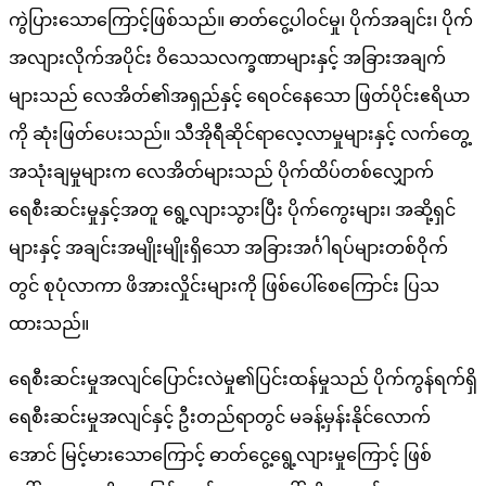
ကွဲပြားသောကြောင့်ဖြစ်သည်။ ဓာတ်ငွေ့ပါဝင်မှု၊ ပိုက်အချင်း၊ ပိုက်
အလျားလိုက်အပိုင်း ဝိသေသလက္ခဏာများနှင့် အခြားအချက်
များသည် လေအိတ်၏အရှည်နှင့် ရေဝင်နေသော ဖြတ်ပိုင်းဧရိယာ
ကို ဆုံးဖြတ်ပေးသည်။ သီအိုရီဆိုင်ရာလေ့လာမှုများနှင့် လက်တွေ့
အသုံးချမှုများက လေအိတ်များသည် ပိုက်ထိပ်တစ်လျှောက်
ရေစီးဆင်းမှုနှင့်အတူ ရွေ့လျားသွားပြီး ပိုက်ကွေးများ၊ အဆို့ရှင်
များနှင့် အချင်းအမျိုးမျိုးရှိသော အခြားအင်္ဂါရပ်များတစ်ဝိုက်
တွင် စုပုံလာကာ ဖိအားလှိုင်းများကို ဖြစ်ပေါ်စေကြောင်း ပြသ
ထားသည်။
ရေစီးဆင်းမှုအလျင်ပြောင်းလဲမှု၏ပြင်းထန်မှုသည် ပိုက်ကွန်ရက်ရှိ
ရေစီးဆင်းမှုအလျင်နှင့် ဦးတည်ရာတွင် မခန့်မှန်းနိုင်လောက်
အောင် မြင့်မားသောကြောင့် ဓာတ်ငွေ့ရွေ့လျားမှုကြောင့် ဖြစ်