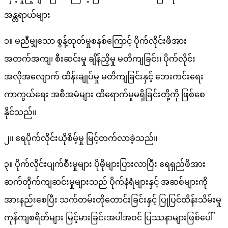
အန္တရာယ်များ
၁။ မညီမျှသော စွန့်ထုတ်မှုစနစ်ကြောင့် ပိုက်လိုင်းဖိအား
အတက်အကျ၊ စီးဆင်းမှု ချိန်ညှိမှု မတိကျခြင်း၊ ပိုက်လိုင်း
အလိုအလျောက် ထိန်းချုပ်မှု မတိကျခြင်းနှင့် ဘေးကင်းရေး
ကာကွယ်ရေး အစီအမံများ ထိရောက်မှုမရှိခြင်းတို့ကို ဖြစ်စေ
နိုင်သည်။
၂။ ရေပိုက်လိုင်းယိုစိမ့်မှု မြင့်တက်လာခဲ့သည်။
၃။ ပိုက်လိုင်းပျက်စီးမှုများ ပိုမိုများပြားလာပြီး ရေရှည်ဖိအား
ဆက်တိုက်ကျဆင်းမှုများသည် ပိုက်နံရံများနှင့် အဆစ်များကို
အားနည်းစေပြီး သက်တမ်းတိုတောင်းခြင်းနှင့် ပြုပြင်ထိန်းသိမ်းမှု
ကုန်ကျစရိတ်များ မြင့်မားခြင်းအပါအဝင် ပြဿနာများဖြစ်ပေါ်