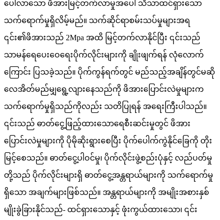
ပေါ်လာသော ဖိအားမြင့်တက်လာမှုအပေါ် သိသာထင်ရှားသော
သက်ရောက်မှုရှိလိမ့်မည်။ သက်ဆိုင်ရာစမ်းသပ်မှုများအရ
၎င်း၏ဖိအားသည် 2Mpa အထိ မြင့်တက်လာနိုင်ပြီး ၎င်းသည်
သာမန်ရေပေးဝေရေးပိုက်လိုင်းများကို ချိုးဖျက်ရန် လုံလောက်
ကြောင်း ပြသခဲ့သည်။ ပိုက်ကွန်ရက်တွင် မည်သည့်အချိန်တွင်မဆို
လေအိတ်မည်မျှရွေ့လျားနေသည်ကို ဖိအားပြောင်းလဲမှုများက
သက်ရောက်မှုရှိသည်ကိုလည်း သတိပြုရန် အရေးကြီးပါသည်။
၎င်းသည် ဓာတ်ငွေ့ဖြည့်ထားသောရေစီးဆင်းမှုတွင် ဖိအား
ပြောင်းလဲမှုများကို ပိုမိုဆိုးရွားစေပြီး ပိုက်ပေါက်ကွဲနိုင်ခြေကို တိုး
မြင့်စေသည်။ ဓာတ်ငွေ့ပါဝင်မှု၊ ပိုက်လိုင်းဖွဲ့စည်းပုံနှင့် လည်ပတ်မှု
တို့သည် ပိုက်လိုင်းများရှိ ဓာတ်ငွေ့အန္တရာယ်များကို သက်ရောက်မှု
ရှိသော အချက်များဖြစ်သည်။ အန္တရာယ်များကို အမျိုးအစားနှစ်
မျိုးခွဲခြားနိုင်သည်- ထင်ရှားသောနှင့် ဖုံးကွယ်ထားသော၊ ၎င်း