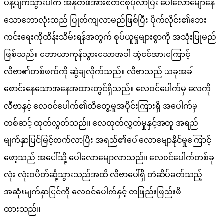
ပန့်ပျက်သွားပါက အနုတ်ဖိအားစတင်စုပုံလာပြီး ပေါလောမျောနေ
သောဘောလုံးသည် ပြုတ်ကျလာမည်ဖြစ်ပြီး ပိုက်လိုင်း၏ဘေး
ကင်းရေးကိုထိန်းသိမ်းရန်အတွက် စုပ်ယူမှုများစွာကို အသုံးပြုမည်
ဖြစ်သည်။ ဘောယာကုန်သွားသောအခါ ဆွဲငင်အားကြောင့်
လီဗာ၏တစ်ဖက်ကို ဆွဲချလိုက်သည်။ လီဗာသည် ယခုအခါ
စောင်းနေသောအနေအထားတွင်ရှိသည်။ လေဝင်ပေါက်မှ လေကို
လီဗာနှင့် လေဝင်ပေါက်၏ထိတွေ့မှုအပိုင်းကြားရှိ အပေါက်မှ
တစ်ဆင့် ထုတ်လွှတ်သည်။ လေထုတ်လွှတ်မှုနှင့်အတူ အရည်
မျက်နှာပြင်မြင့်တက်လာပြီး အရည်၏ပေါလောမျောနိုင်မှုကြောင့်
ဖော့သည် အပေါ်သို့ ပေါလောမျောလာသည်။ လေဝင်ပေါက်တစ်ခု
လုံး လုံးဝပိတ်ဆို့သွားသည်အထိ လီဗာပေါ်ရှိ တံဆိပ်ခတ်သည့်
အဆုံးမျက်နှာပြင်ကို လေဝင်ပေါက်နှင့် တဖြည်းဖြည်းဖိ
ထားသည်။