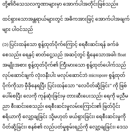
တို့၏ဝိသေသလက္ခဏာများမှာ အောက်ပါအတိုင်းဖြစ်သည်။
ထင်ရှားသောအန္တရာယ်များတွင် အဓိကအားဖြင့် အောက်ပါအချက်
များ ပါဝင်သည်
(၁) ပြင်းထန်သော စွန့်ထုတ်ပိုက်ကြောင့် ရေစီးဆင်းရန် ခက်ခဲ
စေသည်။ ရေနှင့် ဓာတ်ငွေ့သည် အဆင့်တွင် ရှိနေသောအခါ၊ float
အမျိုးအစား စွန့်ထုတ်ပိုက်၏ ကြီးမားသော စွန့်ထုတ်ပေါက်သည်
လုပ်ဆောင်ချက် လုံးဝနီးပါး မလုပ်ဆောင်ဘဲ micropore စွန့်ထုတ်
ပိုက်ကိုသာ မှီခိုနေရပြီး ပြင်းထန်သော “လေပိတ်ဆို့ခြင်း” ကို ဖြစ်
ပေါ်စေပြီး လေကို ကုန်ဆုံးခြင်းမှ တားဆီးပေးသည်၊ ရေကို မညီမ
ညာ စီးဆင်းစေသည်၊ ရေစီးဆင်းမှုလမ်းကြောင်း၏ ဖြတ်ပိုင်း
ဧရိယာကို လျှော့ချခြင်း သို့မဟုတ် ဖယ်ရှားခြင်း၊ ရေစီးဆင်းမှုကို
ပိတ်ဆို့ခြင်း၊ စနစ်၏ လည်ပတ်မှုစွမ်းရည်ကို လျှော့ချခြင်း၊ ဒေသ