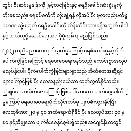
တွင်း စီးဆင်းမှုနှုန်းကို မြှင့်တင်ခြင်းနှင့် ရေဦးခေါင်းဆုံးရှုံးမှုကို
တိုးစေသည်။ ရေစုပ်စက်ကို တိုးချဲ့ရန် လိုအပ်ပြီး မူလလည်ပတ်မှု
ပမာဏ သို့မဟုတ် ရေဦးခေါင်းကို ထိန်းသိမ်းထားရန်အတွက် ပါဝါ
နှင့် သယ်ယူပို့ဆောင်ရေးအရ ပိုမိုကုန်ကျမည်ဖြစ်သည်။
(၂) (၂) မညီမညာလေထုတ်လွှတ်မှုကြောင့် ရေစီးဆင်းမှုနှင့် ပိုက်
ပေါက်ကွဲခြင်းကြောင့် ရေပေးဝေရေးစနစ်သည် ကောင်းစွာအလုပ်
မလုပ်နိုင်ပါ။ ပိုက်ပေါက်ကွဲခြင်းများစွာသည် အိတ်ဇောအဆို့ရှင်
များကြောင့်ဖြစ်ပြီး လေအနည်းငယ်သာ ထုတ်လွှတ်နိုင်သည်။
ညံ့ဖျင်းသောအိတ်ဇောကြောင့် ဖြစ်ပေါ်လာသော ဓာတ်ငွေ့ပေါက်ကွဲ
မှုကြောင့် ရေပေးဝေရေးပိုက်လိုင်းတစ်ခု ပျက်စီးသွားနိုင်ပြီး
လေထုဖိအား ၂၀ မှ ၄၀ အထိရောက်ရှိနိုင်ပြီး လေထုဖိအား ၄၀ မှ
၈၀ နှင့်ညီမျှသော ပျက်စီးစေနိုင်စွမ်းရှိသည်။ အင်ဂျင်နီယာတွင်