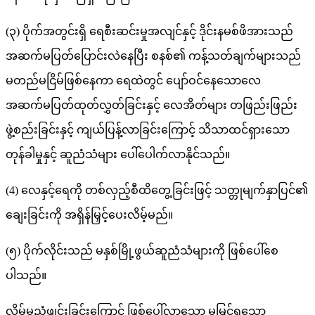
(၃) ပိုက်အတွင်းရှိ ရေစီးဆင်းမှုအလျင်နှင့် ဒိုင်းနမစ်ဖိအားသည်
အဆက်မပြတ်ပြောင်းလဲနေပြီး စနစ်၏ ကန့်သတ်ချက်များသည်
မတည်မငြိမ်ဖြစ်နေကာ ရေထဲတွင် ပျော်ဝင်နေသောလေ
အဆက်မပြတ်ထုတ်လွှတ်ခြင်းနှင့် လေအိတ်များ တဖြည်းဖြည်း
ဖွဲ့စည်းခြင်းနှင့် ကျယ်ပြန့်လာခြင်းကြောင့် သိသာထင်ရှားသော
တုန်ခါမှုနှင့် ဆူညံသံများ ပေါ်ပေါက်လာနိုင်သည်။
(4) လေနှင့်ရေကို တစ်လှည့်စီထိတွေ့ခြင်းဖြင့် သတ္တုမျက်နှာပြင်၏
ချေးခြင်းကို အရှိန်မြှင့်ပေးလိမ့်မည်။
(၅) ပိုက်လိုင်းသည် မနှစ်မြို့ဖွယ်ဆူညံသံများကို ဖြစ်ပေါ်စေ
ပါသည်။
လှိမ့်မှုညံ့ဖျင်းခြင်းကြောင့် ဖြစ်ပေါ်လာသော မမြင်ရသော