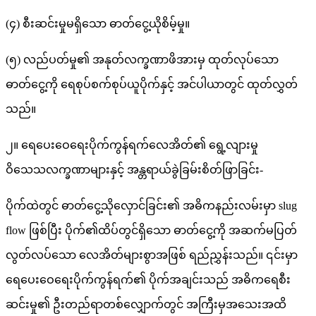
(၄) စီးဆင်းမှုမရှိသော ဓာတ်ငွေ့ယိုစိမ့်မှု။
(၅) လည်ပတ်မှု၏ အနုတ်လက္ခဏာဖိအားမှ ထုတ်လုပ်သော
ဓာတ်ငွေ့ကို ရေစုပ်စက်စုပ်ယူပိုက်နှင့် အင်ပါယာတွင် ထုတ်လွှတ်
သည်။
၂။ ရေပေးဝေရေးပိုက်ကွန်ရက်လေအိတ်၏ ရွေ့လျားမှု
ဝိသေသလက္ခဏာများနှင့် အန္တရာယ်ခွဲခြမ်းစိတ်ဖြာခြင်း-
ပိုက်ထဲတွင် ဓာတ်ငွေ့သိုလှောင်ခြင်း၏ အဓိကနည်းလမ်းမှာ slug
flow ဖြစ်ပြီး ပိုက်၏ထိပ်တွင်ရှိသော ဓာတ်ငွေ့ကို အဆက်မပြတ်
လွတ်လပ်သော လေအိတ်များစွာအဖြစ် ရည်ညွှန်းသည်။ ၎င်းမှာ
ရေပေးဝေရေးပိုက်ကွန်ရက်၏ ပိုက်အချင်းသည် အဓိကရေစီး
ဆင်းမှု၏ ဦးတည်ရာတစ်လျှောက်တွင် အကြီးမှအသေးအထိ