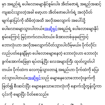
မှာ အရည်ရဲ့ ပေါလောမျောနိုင်စွမ်းပါ။ အိတ်ဇောရဲ့ အရည်အဆင့်
ကျဆင်းသွားတဲ့အခါ ဖော့ဟာ အိတ်ဇောပေါက်ရဲ့ အလုံပိတ်
မျက်နှာပြင်ကို ထိမိတဲ့အထိ အလိုအလျောက် အပေါ်သို့
ပေါလောမျောသွားပါတယ်။
အဆို့ရှင်
အရည်ရဲ့ ပေါလောမျောနိုင်
စွမ်းကြောင့် မြင့်တက်လာပါတယ်။ ဖိအားတစ်ခုခုကြောင့်
ဘောလုံးဟာ အလိုအလျောက်ပိတ်သွားပါလိမ့်မယ်။ ပိုက်လိုင်း
လည်ပတ်နေချိန်မှာ ပေါလောမျောနေတဲ့ ဘောလုံးဟာ ဘောလုံး
ခွက်အောက်ခြေမှာ ရပ်တန့်ပြီး လေအများကြီး ထုတ်လွှတ်ပါ
တယ်။ ပိုက်ထဲက လေကုန်သွားတာနဲ့ အရည်ဟာ ပိုက်ထဲကို ပြေး
ဝင်သွားပါတယ်။
အဆို့ရှင်
သည် မျောနေသောဘောလုံးခွက်ကို
ဖြတ်၍ စီးဆင်းပြီး မျောနေသောဘောလုံးကို နောက်သို့တွန်းပို့ကာ
၎င်းကို မျောပြီး ပိတ်စေသည်။