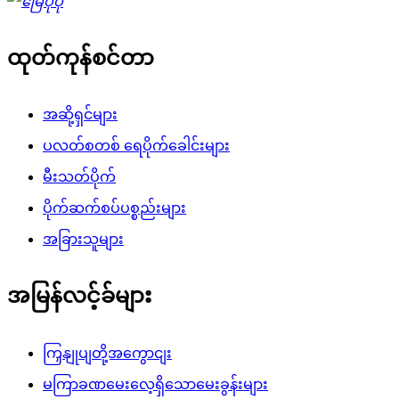
ထုတ်ကုန်စင်တာ
အဆို့ရှင်များ
ပလတ်စတစ် ရေပိုက်ခေါင်းများ
မီးသတ်ပိုက်
ပိုက်ဆက်စပ်ပစ္စည်းများ
အခြားသူများ
အမြန်လင့်ခ်များ
ကြှနျုပျတို့အကွောငျး
မကြာခဏမေးလေ့ရှိသောမေးခွန်းများ