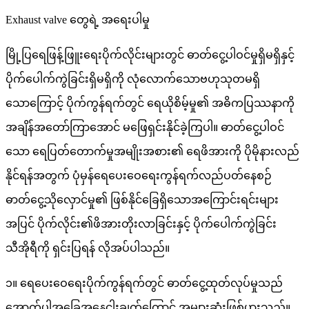
Exhaust valve တွေရဲ့ အရေးပါမှု
မြို့ပြရေဖြန့်ဖြူးရေးပိုက်လိုင်းများတွင် ဓာတ်ငွေ့ပါဝင်မှုရှိမရှိနှင့်
ပိုက်ပေါက်ကွဲခြင်းရှိမရှိကို လုံလောက်သောဗဟုသုတမရှိ
သောကြောင့် ပိုက်ကွန်ရက်တွင် ရေယိုစိမ့်မှု၏ အဓိကပြဿနာကို
အချိန်အတော်ကြာအောင် မဖြေရှင်းနိုင်ခဲ့ကြပါ။ ဓာတ်ငွေ့ပါဝင်
သော ရေပြတ်တောက်မှုအမျိုးအစား၏ ရေဖိအားကို ပိုမိုနားလည်
နိုင်ရန်အတွက် ပုံမှန်ရေပေးဝေရေးကွန်ရက်လည်ပတ်နေစဉ်
ဓာတ်ငွေ့သိုလှောင်မှု၏ ဖြစ်နိုင်ခြေရှိသောအကြောင်းရင်းများ
အပြင် ပိုက်လိုင်း၏ဖိအားတိုးလာခြင်းနှင့် ပိုက်ပေါက်ကွဲခြင်း
သီအိုရီကို ရှင်းပြရန် လိုအပ်ပါသည်။
၁။ ရေပေးဝေရေးပိုက်ကွန်ရက်တွင် ဓာတ်ငွေ့ထုတ်လုပ်မှုသည်
အောက်ပါအခြေအနေငါးချက်ကြောင့် အများဆုံးဖြစ်ပွားသည်။