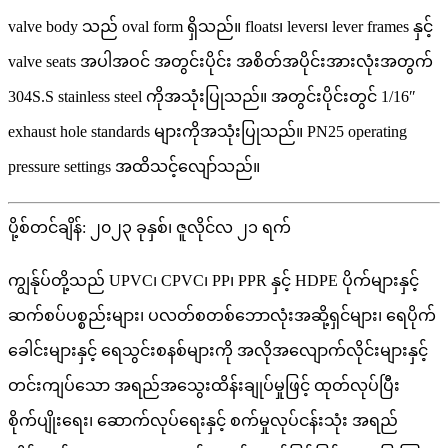
valve body သည် oval form ရှိသည်။ floats၊ levers၊ lever frames နှင့်
valve seats အပါအဝင် အတွင်းပိုင်း အစိတ်အပိုင်းအားလုံးအတွက်
304S.S stainless steel ကိုအသုံးပြုသည်။ အတွင်းပိုင်းတွင် 1/16″
exhaust hole standards များကိုအသုံးပြုသည်။ PN25 operating
pressure settings အထိသင့်လျော်သည်။
ပို့စ်တင်ချိန်: ၂၀၂၃ ခုနှစ်၊ ဇူလိုင်လ ၂၁ ရက်
ကျွန်ုပ်တို့သည် UPVC၊ CPVC၊ PP၊ PPR နှင့် HDPE ပိုက်များနှင့်
ဆက်စပ်ပစ္စည်းများ၊ ပလတ်စတစ်ဘောလုံးအဆို့ရှင်များ၊ ရေပိုက်
ခေါင်းများနှင့် ရေသွင်းစနစ်များကို အလိုအလျောက်လိုင်းများနှင့်
တင်းကျပ်သော အရည်အသွေးထိန်းချုပ်မှုဖြင့် ထုတ်လုပ်ပြီး
စိုက်ပျိုးရေး၊ ဆောက်လုပ်ရေးနှင့် စက်မှုလုပ်ငန်းသုံး အရည်