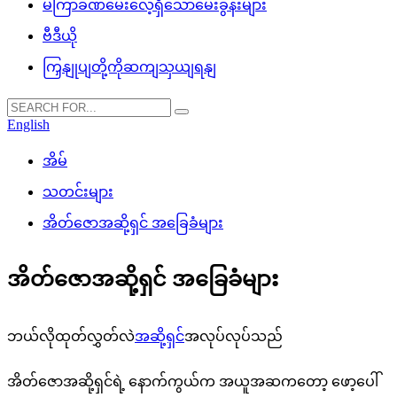
မကြာခဏမေးလေ့ရှိသောမေးခွန်းများ
ဗီဒီယို
ကြှနျုပျတို့ကိုဆကျသှယျရနျ
English
အိမ်
သတင်းများ
အိတ်ဇောအဆို့ရှင် အခြေခံများ
အိတ်ဇောအဆို့ရှင် အခြေခံများ
ဘယ်လိုထုတ်လွှတ်လဲ
အဆို့ရှင်
အလုပ်လုပ်သည်
အိတ်ဇောအဆို့ရှင်ရဲ့ နောက်ကွယ်က အယူအဆကတော့ ဖော့ပေါ်