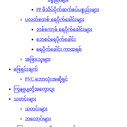
PP ဖိသိပ်ပိုက်ဆက်စပ်ပစ္စည်းများ
ပလတ်စတစ် ရေပိုက်ခေါင်းများ
ဘစ်ကော့ခ် ရေပိုက်ခေါင်းများ
ဘေစင်ရေပိုက်ခေါင်း
ရေပိုက်ခေါင်း ကာထရစ်
အခြားသူများ
ဖြေရှင်းချက်
PVC ဘောလုံးအဆို့ရှင်
ကြှနျုပျတို့အကွောငျး
သတင်းများ
သတင်းများ
ဘလော့ဂ်များ