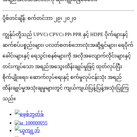
ပို့စ်တင်ချိန်: စက်တင်ဘာ ၂၉၊ ၂၀၂၀
ကျွန်ုပ်တို့သည် UPVC၊ CPVC၊ PP၊ PPR နှင့် HDPE ပိုက်များနှင့်
ဆက်စပ်ပစ္စည်းများ၊ ပလတ်စတစ်ဘောလုံးအဆို့ရှင်များ၊ ရေပိုက်
ခေါင်းများနှင့် ရေသွင်းစနစ်များကို အလိုအလျောက်လိုင်းများနှင့်
တင်းကျပ်သော အရည်အသွေးထိန်းချုပ်မှုဖြင့် ထုတ်လုပ်ပြီး
စိုက်ပျိုးရေး၊ ဆောက်လုပ်ရေးနှင့် စက်မှုလုပ်ငန်းသုံး အရည်
ထိန်းချုပ်မှုအသုံးချမှုများတွင် ကျယ်ကျယ်ပြန့်ပြန့်အသုံးပြုကြ
သည်။