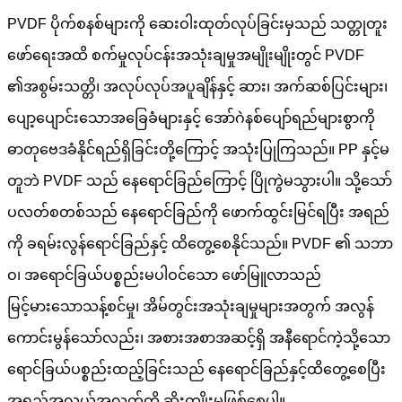
PVDF ပိုက်စနစ်များကို ဆေးဝါးထုတ်လုပ်ခြင်းမှသည် သတ္တုတူး
ဖော်ရေးအထိ စက်မှုလုပ်ငန်းအသုံးချမှုအမျိုးမျိုးတွင် PVDF
၏အစွမ်းသတ္တိ၊ အလုပ်လုပ်အပူချိန်နှင့် ဆား၊ အက်ဆစ်ပြင်းများ၊
ပျော့ပျောင်းသောအခြေခံများနှင့် အော်ဂဲနစ်ပျော်ရည်များစွာကို
ဓာတုဗေဒခံနိုင်ရည်ရှိခြင်းတို့ကြောင့် အသုံးပြုကြသည်။ PP နှင့်မ
တူဘဲ PVDF သည် နေရောင်ခြည်ကြောင့် ပြိုကွဲမသွားပါ။ သို့သော်
ပလတ်စတစ်သည် နေရောင်ခြည်ကို ဖောက်ထွင်းမြင်ရပြီး အရည်
ကို ခရမ်းလွန်ရောင်ခြည်နှင့် ထိတွေ့စေနိုင်သည်။ PVDF ၏ သဘာ
ဝ၊ အရောင်ခြယ်ပစ္စည်းမပါဝင်သော ဖော်မြူလာသည်
မြင့်မားသောသန့်စင်မှု၊ အိမ်တွင်းအသုံးချမှုများအတွက် အလွန်
ကောင်းမွန်သော်လည်း၊ အစားအစာအဆင့်ရှိ အနီရောင်ကဲ့သို့သော
ရောင်ခြယ်ပစ္စည်းထည့်ခြင်းသည် နေရောင်ခြည်နှင့်ထိတွေ့စေပြီး
အရည်အလယ်အလတ်ကို ဆိုးကျိုးမဖြစ်စေပါ။