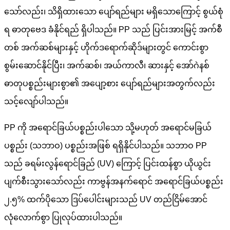
သော်လည်း၊ သိရှိထားသော ပျော်ရည်များ မရှိသောကြောင့် စွယ်စုံ
ရ ဓာတုဗေဒ ခံနိုင်ရည် ရှိပါသည်။ PP သည် ပြင်းအားမြင့် အက်စီ
တစ် အက်ဆစ်များနှင့် ဟိုက်ဒရောက်ဆိုဒ်များတွင် ကောင်းစွာ
စွမ်းဆောင်နိုင်ပြီး၊ အက်ဆစ်၊ အယ်ကာလီ၊ ဆားနှင့် အော်ဂဲနစ်
ဓာတုပစ္စည်းများစွာ၏ အပျော့စား ပျော်ရည်များအတွက်လည်း
သင့်လျော်ပါသည်။
PP ကို ​​အရောင်ခြယ်ပစ္စည်းပါသော သို့မဟုတ် အရောင်မခြယ်
ပစ္စည်း (သဘာဝ) ပစ္စည်းအဖြစ် ရရှိနိုင်ပါသည်။ သဘာဝ PP
သည် ခရမ်းလွန်ရောင်ခြည် (UV) ကြောင့် ပြင်းထန်စွာ ယိုယွင်း
ပျက်စီးသွားသော်လည်း ကာဗွန်အနက်ရောင် အရောင်ခြယ်ပစ္စည်း
၂.၅% ထက်ပိုသော ဒြပ်ပေါင်းများသည် UV တည်ငြိမ်အောင်
လုံလောက်စွာ ပြုလုပ်ထားပါသည်။