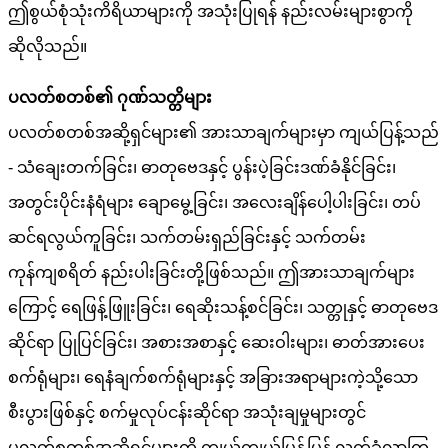
ဤစွယ်စုံသုံးကိရိယာများကို အသုံးပြုရန် နည်းလမ်းများစွာကို
ဆိုလိုသည်။
ပလတ်စတစ်၏ ဂုဏ်သတ္တိများ
ပလတ်စတစ်အဆို့ရှင်များ၏ အားသာချက်များမှာ ကျယ်ပြန့်သည်
- သံချေးတက်ခြင်း၊ ဓာတုဗေဒနှင့် ပွန်းပဲ့ခြင်းဒဏ်ခံနိုင်ခြင်း၊
အတွင်းပိုင်းနံရံများ ချောမွေ့ခြင်း၊ အလေးချိန်ပေါ့ပါးခြင်း၊ တပ်
ဆင်ရလွယ်ကူခြင်း၊ သက်တမ်းရှည်ခြင်းနှင့် သက်တမ်း
ကုန်ကျစရိတ် နည်းပါးခြင်းတို့ဖြစ်သည်။ ဤအားသာချက်များ
ကြောင့် ရေဖြန့်ဖြူးခြင်း၊ ရေဆိုးသန့်စင်ခြင်း၊ သတ္တုနှင့် ဓာတုဗေဒ
ဆိုင်ရာ ပြုပြင်ခြင်း၊ အစားအစာနှင့် ဆေးဝါးများ၊ ဓာတ်အားပေး
စက်ရုံများ၊ ရေနံချက်စက်ရုံများနှင့် အခြားအရာများကဲ့သို့သော
စီးပွားဖြစ်နှင့် စက်မှုလုပ်ငန်းဆိုင်ရာ အသုံးချမှုများတွင်
ပလတ်စတစ်အဆို့ရှင်များကို ကျယ်ကျယ်ပြန့်ပြန့် လက်ခံလာကြ