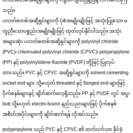
သည်။
ပလတ်စတစ်အဆို့ရှင်များကို ပုံစံအမျိုးမျိုးဖြင့် အသုံးပြုသော မ
တူညီသောပစ္စည်းအမျိုးမျိုးဖြင့် ထုတ်လုပ်နိုင်ပါသည်။ အသုံး
အများဆုံး ပလတ်စတစ်အဆို့ရှင်များကို polyvinyl chloride
(PVC)၊ chlorinated polyvinyl chloride (CPVC)၊ polypropylene
(PP) နှင့် polyvinylidene fluoride (PVDF) တို့ဖြင့် ပြုလုပ်
ထားသည်။ PVC နှင့် CPVC အဆို့ရှင်များကို solvent cementing
socket end များ သို့မဟုတ် threaded နှင့် flanged end များဖြင့်
ပိုက်စနစ်များနှင့် ချိတ်ဆက်လေ့ရှိသည်။ PP နှင့် PVDF တွင် အပူ၊
butt သို့မဟုတ် electro-fusion နည်းပညာများဖြင့် ပိုက်စနစ်
အစိတ်အပိုင်းများကို ချိတ်ဆက်ရန် လိုအပ်သည်။
polypropylene သည် PVC နှင့် CPVC ၏ ထက်ဝက်သာ ခိုင်ခံ့