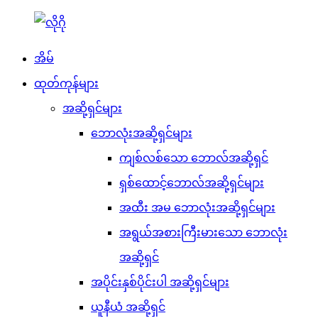
အိမ်
ထုတ်ကုန်များ
အဆို့ရှင်များ
ဘောလုံးအဆို့ရှင်များ
ကျစ်လစ်သော ဘောလ်အဆို့ရှင်
ရှစ်ထောင့်ဘောလ်အဆို့ရှင်များ
အထီး အမ ဘောလုံးအဆို့ရှင်များ
အရွယ်အစားကြီးမားသော ဘောလုံး
အဆို့ရှင်
အပိုင်းနှစ်ပိုင်းပါ အဆို့ရှင်များ
ယူနီယံ အဆို့ရှင်