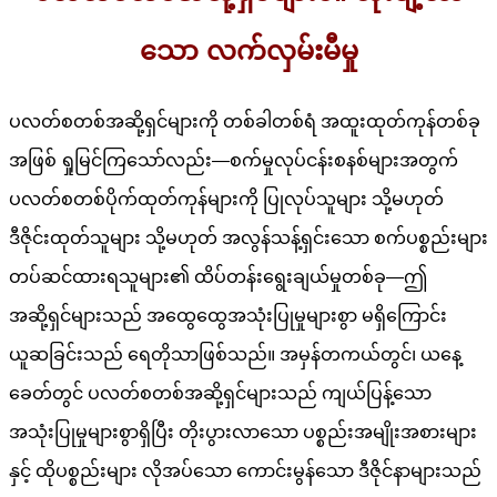
သော လက်လှမ်းမီမှု
ပလတ်စတစ်အဆို့ရှင်များကို တစ်ခါတစ်ရံ အထူးထုတ်ကုန်တစ်ခု
အဖြစ် ရှုမြင်ကြသော်လည်း—စက်မှုလုပ်ငန်းစနစ်များအတွက်
ပလတ်စတစ်ပိုက်ထုတ်ကုန်များကို ပြုလုပ်သူများ သို့မဟုတ်
ဒီဇိုင်းထုတ်သူများ သို့မဟုတ် အလွန်သန့်ရှင်းသော စက်ပစ္စည်းများ
တပ်ဆင်ထားရသူများ၏ ထိပ်တန်းရွေးချယ်မှုတစ်ခု—ဤ
အဆို့ရှင်များသည် အထွေထွေအသုံးပြုမှုများစွာ မရှိကြောင်း
ယူဆခြင်းသည် ရေတိုသာဖြစ်သည်။ အမှန်တကယ်တွင်၊ ယနေ့
ခေတ်တွင် ပလတ်စတစ်အဆို့ရှင်များသည် ကျယ်ပြန့်သော
အသုံးပြုမှုများစွာရှိပြီး တိုးပွားလာသော ပစ္စည်းအမျိုးအစားများ
နှင့် ထိုပစ္စည်းများ လိုအပ်သော ကောင်းမွန်သော ဒီဇိုင်နာများသည်