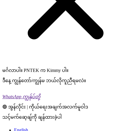
မင်္ဂလာပါ။ PNTEK က Kimmy ပါ။
ဒီနေ့ ကျွန်တော်/ကျွန်မ ဘယ်လိုကူညီရမလဲ။
WhatsApp ကျွန်ုပ်တို့
🟢 အွန်လိုင်း | ကိုယ်ရေးအချက်အလက်မူဝါဒ
သင့်မက်ဆေ့ချ်ကို ချန်ထားခဲ့ပါ
English