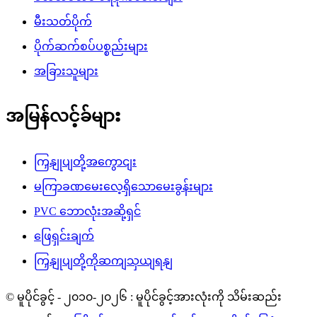
မီးသတ်ပိုက်
ပိုက်ဆက်စပ်ပစ္စည်းများ
အခြားသူများ
အမြန်လင့်ခ်များ
ကြှနျုပျတို့အကွောငျး
မကြာခဏမေးလေ့ရှိသောမေးခွန်းများ
PVC ဘောလုံးအဆို့ရှင်
ဖြေရှင်းချက်
ကြှနျုပျတို့ကိုဆကျသှယျရနျ
© မူပိုင်ခွင့် - ၂၀၁၀-၂၀၂၆ : မူပိုင်ခွင့်အားလုံးကို သိမ်းဆည်း