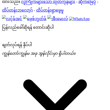
ထားသည်။
လူကြိုက်များသော ထုတ်ကုန်များ
-
ဆိုက်မြေပုံ
-
ထိပ်တန်းဘလော့ဂ်
-
ထိပ်တန်းရှာဖွေမှု
ပြန်လည်ခေါ်ဆိုရန် တောင်းဆိုပါ
ချတ်လုပ်ရန် နှိပ်ပါ
ကျွန်တော်/ကျွန်မ အခု အွန်လိုင်းမှာ ရှိပါတယ်။