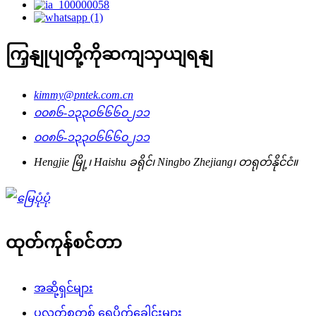
ကြှနျုပျတို့ကိုဆကျသှယျရနျ
kimmy@pntek.com.cn
၀၀၈၆-၁၃၃၀၆၆၆၀၂၁၁
၀၀၈၆-၁၃၃၀၆၆၆၀၂၁၁
Hengjie မြို့၊ Haishu ခရိုင်၊ Ningbo Zhejiang၊ တရုတ်နိုင်ငံ။
ထုတ်ကုန်စင်တာ
အဆို့ရှင်များ
ပလတ်စတစ် ရေပိုက်ခေါင်းများ