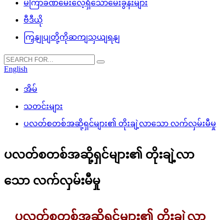
မကြာခဏမေးလေ့ရှိသောမေးခွန်းများ
ဗီဒီယို
ကြှနျုပျတို့ကိုဆကျသှယျရနျ
English
အိမ်
သတင်းများ
ပလတ်စတစ်အဆို့ရှင်များ၏ တိုးချဲ့လာသော လက်လှမ်းမီမှု
ပလတ်စတစ်အဆို့ရှင်များ၏ တိုးချဲ့လာ
သော လက်လှမ်းမီမှု
ပလတ်စတစ်အဆို့ရှင်များ၏ တိုးချဲ့လာ