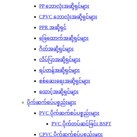
PP ဘောလုံးအဆို့ရှင်များ
CPVC ဘောလုံးအဆို့ရှင်များ
PPR အဆို့ရှင်
ခြေထောက်အဆို့ရှင်များ
ဂိတ်အဆို့ရှင်များ
လိပ်ပြာအဆို့ရှင်များ
ရပ်တန့်အဆို့ရှင်များ
စစ်ဆေးရေးအဆို့ရှင်များ
ထောင့်အဆို့ရှင်များ
ပိုက်ဆက်စပ်ပစ္စည်းများ
PVC ပိုက်ဆက်စပ်ပစ္စည်းများ
PVC ပိုက်တပ်ဆင်ခြင်း BSPT
CPVC ပိုက်ဆက်စပ်ပစ္စည်းများ