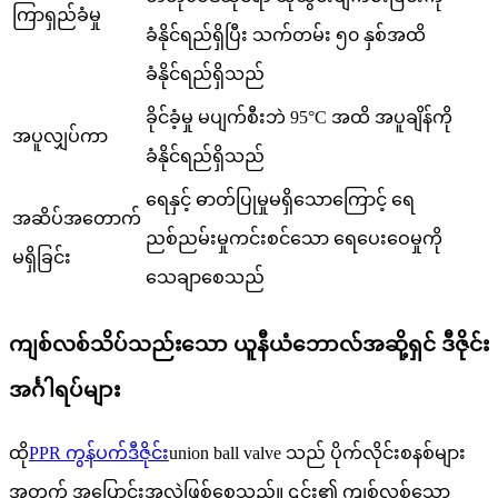
ကြာရှည်ခံမှု
ခံနိုင်ရည်ရှိပြီး သက်တမ်း ၅၀ နှစ်အထိ
ခံနိုင်ရည်ရှိသည်
ခိုင်ခံ့မှု မပျက်စီးဘဲ 95°C အထိ အပူချိန်ကို
အပူလျှပ်ကာ
ခံနိုင်ရည်ရှိသည်
ရေနှင့် ဓာတ်ပြုမှုမရှိသောကြောင့် ရေ
အဆိပ်အတောက်
ညစ်ညမ်းမှုကင်းစင်သော ရေပေးဝေမှုကို
မရှိခြင်း
သေချာစေသည်
ကျစ်လစ်သိပ်သည်းသော ယူနီယံဘောလ်အဆို့ရှင် ဒီဇိုင်း
အင်္ဂါရပ်များ
ထို
PPR ကွန်ပက်ဒီဇိုင်း
union ball valve သည် ပိုက်လိုင်းစနစ်များ
အတွက် အပြောင်းအလဲဖြစ်စေသည်။ ၎င်း၏ ကျစ်လစ်သော