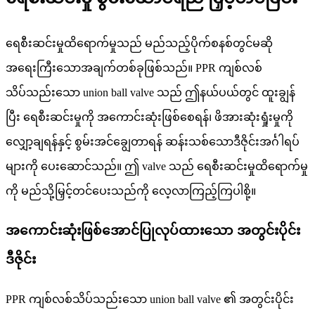
ရေစီးဆင်းမှုထိရောက်မှုသည် မည်သည့်ပိုက်စနစ်တွင်မဆို
အရေးကြီးသောအချက်တစ်ခုဖြစ်သည်။ PPR ကျစ်လစ်
သိပ်သည်းသော union ball valve သည် ဤနယ်ပယ်တွင် ထူးချွန်
ပြီး ရေစီးဆင်းမှုကို အကောင်းဆုံးဖြစ်စေရန်၊ ဖိအားဆုံးရှုံးမှုကို
လျှော့ချရန်နှင့် စွမ်းအင်ချွေတာရန် ဆန်းသစ်သောဒီဇိုင်းအင်္ဂါရပ်
များကို ပေးဆောင်သည်။ ဤ valve သည် ရေစီးဆင်းမှုထိရောက်မှု
ကို မည်သို့မြှင့်တင်ပေးသည်ကို လေ့လာကြည့်ကြပါစို့။
အကောင်းဆုံးဖြစ်အောင်ပြုလုပ်ထားသော အတွင်းပိုင်း
ဒီဇိုင်း
PPR ကျစ်လစ်သိပ်သည်းသော union ball valve ၏ အတွင်းပိုင်း