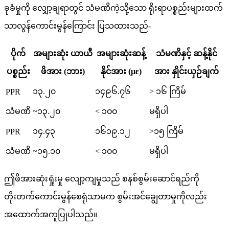
ခုခံမှုကို လျှော့ချရာတွင် သံမဏိကဲ့သို့သော ရိုးရာပစ္စည်းများထက်
သာလွန်ကောင်းမွန်ကြောင်း ပြသထားသည်-
ပိုက်
အများဆုံး ယာယီ
အများဆုံးဆန့်
သံမဏိနှင့် ဆန့်နိုင်
ပစ္စည်း
ဖိအား (ဘား)
နိုင်အား (µε)
အား နှိုင်းယှဉ်ချက်
၁၃.၂၀
၁၄၉၆.၇၆
> ၁၆ ကြိမ်
PPR
သံမဏိ
~၁၃.၂၀
< ၁၀၀
မရှိပါ
၁၄.၄၃
၁၆၁၉.၁၂
>၁၅ ကြိမ်
PPR
သံမဏိ
~၁၅.၁၀
< ၁၀၀
မရှိပါ
ဤဖိအားဆုံးရှုံးမှု လျော့ကျမှုသည် စနစ်စွမ်းဆောင်ရည်ကို
တိုးတက်ကောင်းမွန်စေရုံသာမက စွမ်းအင်ချွေတာမှုကိုလည်း
အထောက်အကူပြုပါသည်။