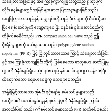
သံချေးတက်ခြင်းနှင့် အကြေးခွံကွာကျခြင်းတို့သည် ရိုးရာပိုက်
လိုင်းစနစ်များတွင် အဖြစ်များသော ပြဿနာများဖြစ်သည်။
အချိန်ကြာလာသည်နှင့်အမျှ ၎င်းတို့သည် ပိုက်များကို ပိတ်ဆို့စေ
ပြီး ရေစီးဆင်းမှုကို လျော့ကျစေပြီး စနစ်၏ စွမ်းဆောင်ရည်ကို
ထိခိုက်စေနိုင်သည်။ PPR compact union ball valve သည် ဤ
စိုးရိမ်မှုများကို ဖယ်ရှားပေးသည်။ polypropylene random
copolymer (PP-R) ဖြင့် ပြုလုပ်ထားသောကြောင့် သံချေးတက်ခြင်း
နှင့် အကြေးခွံကွာကျခြင်းတို့ကို ဖြစ်စေသော ဓာတုဗေဒ ဓာတ်ပြုမှု
များကို ခံနိုင်ရည်ရှိသည်။ ၎င်းသည် နှစ်ပေါင်းများစွာ သန့်ရှင်းပြီး
ထိရောက်သော ရေပေးဝေမှုကို သေချာစေသည်။
အရှိန်မြှင့်ထားသော အိုမင်းရင့်ရော်မှု စမ်းသပ်မှုများသည်
အဆို့ရှင်၏ ဟောင်းနွမ်းမှုနှင့် စုတ်ပြဲမှုကို ခံနိုင်ရည်ရှိကြောင်း
အတည်ပြုပါသည်။ ဤစမ်းသပ်မှုများသည် PPR ဆက်စပ်ပစ္စည်း