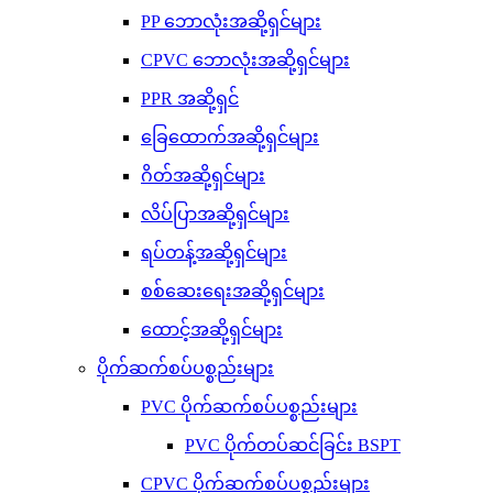
PP ဘောလုံးအဆို့ရှင်များ
CPVC ဘောလုံးအဆို့ရှင်များ
PPR အဆို့ရှင်
ခြေထောက်အဆို့ရှင်များ
ဂိတ်အဆို့ရှင်များ
လိပ်ပြာအဆို့ရှင်များ
ရပ်တန့်အဆို့ရှင်များ
စစ်ဆေးရေးအဆို့ရှင်များ
ထောင့်အဆို့ရှင်များ
ပိုက်ဆက်စပ်ပစ္စည်းများ
PVC ပိုက်ဆက်စပ်ပစ္စည်းများ
PVC ပိုက်တပ်ဆင်ခြင်း BSPT
CPVC ပိုက်ဆက်စပ်ပစ္စည်းများ