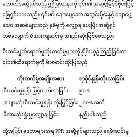
ဘောလ်အဆို့ရှင်သည် ဤပြဿနာကို ၎င်း၏ အဆင့်မြင့်ဒီဇိုင်းဖြင့်
ဖြေရှင်းပေးသည်။ ၎င်း၏ ချောမွေ့သော အတွင်းပိုင်းနှင့် ချောမွေ့
သော အဆစ်များသည် ခုခံမှုကို လျှော့ချပေးပြီး အဆို့ရှင်
တစ်လျှောက် ဖိအားကျဆင်းမှု အနည်းဆုံးဖြစ်စေသည်။
စီးဆင်းမှုထိရောက်မှုတိုးတက်မှုများကို နှိုင်းယှဉ်ကြည့်ခြင်းက
၎င်း၏ထိရောက်မှုကို မီးမောင်းထိုးပြသည်-
တိုးတက်မှုအမျိုးအစား
ရာခိုင်နှုန်းတိုးလာခြင်း
စီးဆင်းမှုနှုန်း မြင့်တက်လာခြင်း
၅၀%
အများဆုံးစီးဆင်းမှုနှုန်း တိုးမြှင့်ခြင်း
၂၀၀% အထိ
ဖိအားဆုံးရှုံးမှုလျှော့ချခြင်း
နည်းပါးသည်
ထို့အပြင်၊ ဒေတာများအရ PPR အဆို့ရှင်များသည် ရေစီးဆင်းမှု