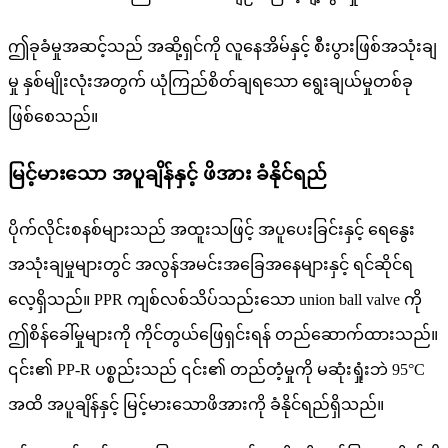
ဤခုခံမှုအဆင့်သည် အဆို့ရှင်ကို လူနေအိမ်နှင့် စီးပွားဖြစ်အသုံးချ
မှု နှစ်မျိုးလုံးအတွက် ယုံကြည်စိတ်ချရသော ရွေးချယ်မှုတစ်ခု
ဖြစ်စေသည်။
မြင့်မားသော အပူချိန်နှင့် ဖိအား ခံနိုင်ရည်
ပိုက်လိုင်းစနစ်များသည် အထူးသဖြင့် အပူပေးခြင်းနှင့် ရေနွေး
အသုံးချမှုများတွင် အလွန်အမင်းအခြေအနေများနှင့် ရင်ဆိုင်ရ
လေ့ရှိသည်။ PPR ကျစ်လစ်သိပ်သည်းသော union ball valve ကို
ဤစိန်ခေါ်မှုများကို ကိုင်တွယ်ဖြေရှင်းရန် တည်ဆောက်ထားသည်။
၎င်း၏ PP-R ပစ္စည်းသည် ၎င်း၏ တည်တံ့မှုကို မဆုံးရှုံးဘဲ 95°C
အထိ အပူချိန်နှင့် မြင့်မားသောဖိအားကို ခံနိုင်ရည်ရှိသည်။