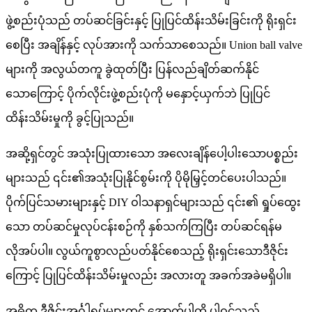
ဖွဲ့စည်းပုံသည် တပ်ဆင်ခြင်းနှင့် ပြုပြင်ထိန်းသိမ်းခြင်းကို ရိုးရှင်း
စေပြီး အချိန်နှင့် လုပ်အားကို သက်သာစေသည်။ Union ball valve
များကို အလွယ်တကူ ခွဲထုတ်ပြီး ပြန်လည်ချိတ်ဆက်နိုင်
သောကြောင့် ပိုက်လိုင်းဖွဲ့စည်းပုံကို မနှောင့်ယှက်ဘဲ ပြုပြင်
ထိန်းသိမ်းမှုကို ခွင့်ပြုသည်။
အဆို့ရှင်တွင် အသုံးပြုထားသော အလေးချိန်ပေါ့ပါးသောပစ္စည်း
များသည် ၎င်း၏အသုံးပြုနိုင်စွမ်းကို ပိုမိုမြှင့်တင်ပေးပါသည်။
ပိုက်ပြင်သမားများနှင့် DIY ဝါသနာရှင်များသည် ၎င်း၏ ရှုပ်ထွေး
သော တပ်ဆင်မှုလုပ်ငန်းစဉ်ကို နှစ်သက်ကြပြီး တပ်ဆင်ရန်မ
လိုအပ်ပါ။ လွယ်ကူစွာလည်ပတ်နိုင်စေသည့် ရိုးရှင်းသောဒီဇိုင်း
ကြောင့် ပြုပြင်ထိန်းသိမ်းမှုလည်း အလားတူ အခက်အခဲမရှိပါ။
အဓိက ဒီဇိုင်းအင်္ဂါရပ်များတွင် အောက်ပါတို့ ပါဝင်သည်-