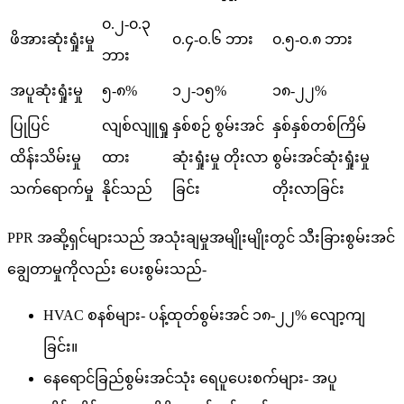
၀.၂-၀.၃
ဖိအားဆုံးရှုံးမှု
၀.၄-၀.၆ ဘား
၀.၅-၀.၈ ဘား
ဘား
အပူဆုံးရှုံးမှု
၅-၈%
၁၂-၁၅%
၁၈-၂၂%
ပြုပြင်
လျစ်လျူရှု
နှစ်စဉ် စွမ်းအင်
နှစ်နှစ်တစ်ကြိမ်
ထိန်းသိမ်းမှု
ထား
ဆုံးရှုံးမှု တိုးလာ
စွမ်းအင်ဆုံးရှုံးမှု
သက်ရောက်မှု
နိုင်သည်
ခြင်း
တိုးလာခြင်း
PPR အဆို့ရှင်များသည် အသုံးချမှုအမျိုးမျိုးတွင် သီးခြားစွမ်းအင်
ချွေတာမှုကိုလည်း ပေးစွမ်းသည်-
HVAC စနစ်များ- ပန့်ထုတ်စွမ်းအင် ၁၈-၂၂% လျော့ကျ
ခြင်း။
နေရောင်ခြည်စွမ်းအင်သုံး ရေပူပေးစက်များ- အပူ