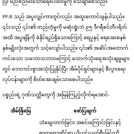
ပြီး မညစ်ညမ်းသောရေပေးဝေမှုကို သေချာစေသည်။
PP-R သည် အပူလျှပ်ကာတွင်လည်း အထူးကောင်းမွန်ပါသည်။
၎င်းသည် ၎င်း၏ တည်တံ့မှုကို မဆုံးရှုံးဘဲ ၉၅ ဒီဂရီစင်တီဂရိတ်
အထိ အပူချိန်ကို ခံနိုင်ရည်ရှိသောကြောင့် ရေပူနှင့် ရေအေးစနစ်
နှစ်မျိုးလုံးအတွက် သင့်လျော်ပါသည်။ ၎င်း၏ အဆိပ်အတောက်
ကင်းသော သဘောသဘာဝကြောင့် သောက်သုံးရေအသုံးချမှုများ
တွင် ဘေးကင်းစွာအသုံးပြုနိုင်ပြီး အိမ်ပိုင်ရှင်များနှင့် စီးပွားရေး
လုပ်ငန်းများကို စိတ်အေးချမ်းသာစေပါသည်။
ပစ္စည်းရဲ့ ဂုဏ်သတ္တိတွေကို အမြန်ကြည့်လိုက်ရအောင်-
အိမ်ခြံမြေ
ဖော်ပြချက်
သံချေးတက်ခြင်း၊ အစင်းကြောင်းခြင်းနှင့်
ဓာတုဗေဒဆိုင်ရာ ယိုယွင်းပျက်စီးခြင်းကို