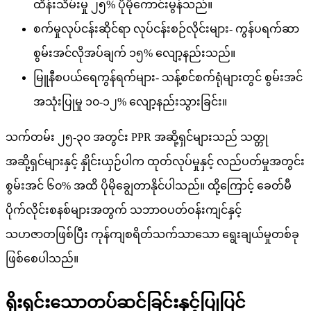
ထိန်းသိမ်းမှု ၂၅% ပိုမိုကောင်းမွန်သည်။
စက်မှုလုပ်ငန်းဆိုင်ရာ လုပ်ငန်းစဉ်လိုင်းများ- ကွန်ပရက်ဆာ
စွမ်းအင်လိုအပ်ချက် ၁၅% လျော့နည်းသည်။
မြူနီစပယ်ရေကွန်ရက်များ- သန့်စင်စက်ရုံများတွင် စွမ်းအင်
အသုံးပြုမှု ၁၀-၁၂% လျော့နည်းသွားခြင်း။
သက်တမ်း ၂၅-၃၀ အတွင်း PPR အဆို့ရှင်များသည် သတ္တု
အဆို့ရှင်များနှင့် နှိုင်းယှဉ်ပါက ထုတ်လုပ်မှုနှင့် လည်ပတ်မှုအတွင်း
စွမ်းအင် ၆၀% အထိ ပိုမိုချွေတာနိုင်ပါသည်။ ထို့ကြောင့် ခေတ်မီ
ပိုက်လိုင်းစနစ်များအတွက် သဘာဝပတ်ဝန်းကျင်နှင့်
သဟဇာတဖြစ်ပြီး ကုန်ကျစရိတ်သက်သာသော ရွေးချယ်မှုတစ်ခု
ဖြစ်စေပါသည်။
ရိုးရှင်းသောတပ်ဆင်ခြင်းနှင့်ပြုပြင်