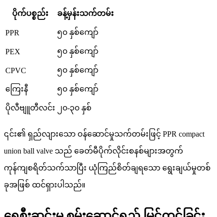
ပိုက်ပစ္စည်း
ခန့်မှန်းသက်တမ်း
၅၀ နှစ်ကျော်
PPR
၅၀ နှစ်ကျော်
PEX
၅၀ နှစ်ကျော်
CPVC
ကြေးနီ
၅၀ နှစ်ကျော်
ပိုလီဗျူတီလင်း
၂၀-၃၀ နှစ်
၎င်း၏ ရှည်လျားသော ဝန်ဆောင်မှုသက်တမ်းဖြင့် PPR compact
union ball valve သည် ခေတ်မီပိုက်လိုင်းစနစ်များအတွက်
ကုန်ကျစရိတ်သက်သာပြီး ယုံကြည်စိတ်ချရသော ရွေးချယ်မှုတစ်
ခုအဖြစ် ထင်ရှားပါသည်။
ရေစီးဆင်းမှု စွမ်းဆောင်ရည် မြှင့်တင်ခြင်း