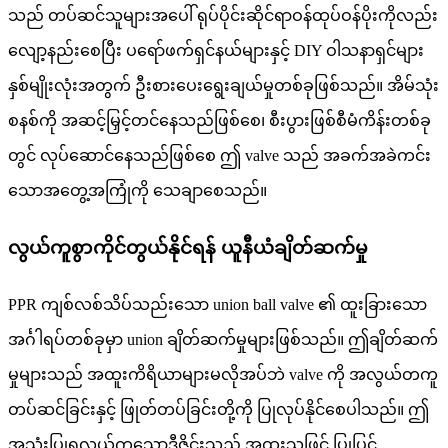
သည် တပ်ဆင်သူများအပေါ် ရုပ်ပိုင်းဆိုင်ရာဝန်ထုပ်ဝန်ပိုးကိုလည်း
လျော့နည်းစေပြီး ပရော်ဖက်ရှင်နယ်များနှင့် DIY ဝါသနာရှင်များ
နှစ်မျိုးလုံးအတွက် ဦးစားပေးရွေးချယ်မှုတစ်ခုဖြစ်သည်။ အိမ်သုံး
စနစ်ကို အဆင့်မြှင့်တင်နေသည်ဖြစ်စေ၊ စီးပွားဖြစ်စီမံကိန်းတစ်ခု
တွင် လုပ်ဆောင်နေသည်ဖြစ်စေ ဤ valve သည် အခက်အခဲကင်း
သောအတွေ့အကြုံကို သေချာစေသည်။
လွယ်ကူစွာကိုင်တွယ်နိုင်ရန် ယူနီယံချိတ်ဆက်မှု
PPR ကျစ်လစ်သိပ်သည်းသော union ball valve ၏ ထူးခြားသော
အင်္ဂါရပ်တစ်ခုမှာ union ချိတ်ဆက်မှုများဖြစ်သည်။ ဤချိတ်ဆက်
မှုများသည် အထူးကိရိယာများမလိုအပ်ဘဲ valve ကို အလွယ်တကူ
တပ်ဆင်ခြင်းနှင့် ဖြုတ်တပ်ခြင်းတို့ကို ပြုလုပ်နိုင်စေပါသည်။ ဤ
အသုံးပြုရလွယ်ကူသောဒီဇိုင်းသည် အထူးသဖြင့် ပြုပြင်