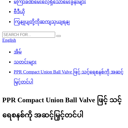
မကြာခဏမေးလေ့ရှိသောမေးခွန်းများ
ဗီဒီယို
ကြှနျုပျတို့ကိုဆကျသှယျရနျ
English
အိမ်
သတင်းများ
PPR Compact Union Ball Valve ဖြင့် သင့်ရေစနစ်ကို အဆင့်
မြှင့်တင်ပါ
PPR Compact Union Ball Valve ဖြင့် သင့်
ရေစနစ်ကို အဆင့်မြှင့်တင်ပါ