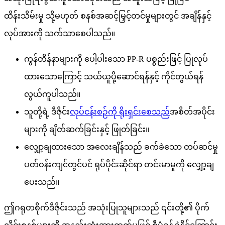
ထိန်းသိမ်းမှု သို့မဟုတ် စနစ်အဆင့်မြှင့်တင်မှုများတွင် အချိန်နှင့်
လုပ်အားကို သက်သာစေပါသည်။
ကွန်တိန်နာများကို ပေါ့ပါးသော PP-R ပစ္စည်းဖြင့် ပြုလုပ်
ထားသောကြောင့် သယ်ယူပို့ဆောင်ရန်နှင့် ကိုင်တွယ်ရန်
လွယ်ကူပါသည်။
သူတို့ရဲ့ ဒီဇိုင်း
လုပ်ငန်းစဉ်ကို ရိုးရှင်းစေသည်
အစိတ်အပိုင်း
များကို ချိတ်ဆက်ခြင်းနှင့် ဖြုတ်ခြင်း။
လျှော့ချထားသော အလေးချိန်သည် ခက်ခဲသော တပ်ဆင်မှု
ပတ်ဝန်းကျင်တွင်ပင် ရုပ်ပိုင်းဆိုင်ရာ တင်းမာမှုကို လျှော့ချ
ပေးသည်။
ဤဂရုတစိုက်ဒီဇိုင်းသည် အသုံးပြုသူများသည် ၎င်းတို့၏ ပိုက်