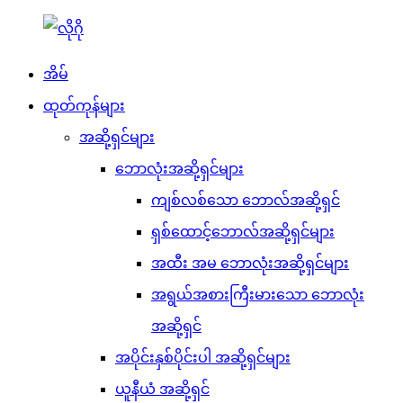
အိမ်
ထုတ်ကုန်များ
အဆို့ရှင်များ
ဘောလုံးအဆို့ရှင်များ
ကျစ်လစ်သော ဘောလ်အဆို့ရှင်
ရှစ်ထောင့်ဘောလ်အဆို့ရှင်များ
အထီး အမ ဘောလုံးအဆို့ရှင်များ
အရွယ်အစားကြီးမားသော ဘောလုံး
အဆို့ရှင်
အပိုင်းနှစ်ပိုင်းပါ အဆို့ရှင်များ
ယူနီယံ အဆို့ရှင်