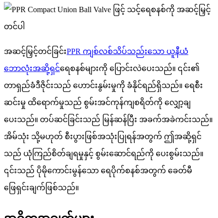
အဆင့်မြှင့်တင်ခြင်း
PPR ကျစ်လစ်သိပ်သည်းသော ယူနီယံ
ဘောလုံးအဆို့ရှင်
ရေစနစ်များကို ပြောင်းလဲပေးသည်။ ၎င်း၏
တာရှည်ခံဒီဇိုင်းသည် ဟောင်းနွမ်းမှုကို ခံနိုင်ရည်ရှိသည်။ ရေစီး
ဆင်းမှု ထိရောက်မှုသည် စွမ်းအင်ကုန်ကျစရိတ်ကို လျှော့ချ
ပေးသည်။ တပ်ဆင်ခြင်းသည် မြန်ဆန်ပြီး အခက်အခဲကင်းသည်။
အိမ်သုံး သို့မဟုတ် စီးပွားဖြစ်အသုံးပြုရန်အတွက် ဤအဆို့ရှင်
သည် ယုံကြည်စိတ်ချရမှုနှင့် စွမ်းဆောင်ရည်ကို ပေးစွမ်းသည်။
၎င်းသည် ပိုမိုကောင်းမွန်သော ရေပိုက်စနစ်အတွက် ခေတ်မီ
ဖြေရှင်းချက်ဖြစ်သည်။