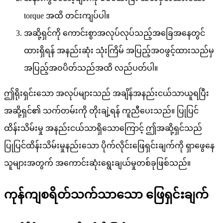
torque အထိ တင်းကျပ်ပါ။
အဆို့ရှင်ကို ကောင်းစွာအလုပ်လုပ်သည့်အခြေအနေတွင်
ထားရှိရန် အနည်းဆုံး သုံးကြိမ် အပြည့်အဝဖွင့်ထားသည်မှ
အပြည့်အဝပိတ်သည်အထိ လည်ပတ်ပါ။
ဤရိုးရှင်းသော အလုပ်များသည် အချိန်အနည်းငယ်သာယူရပြီး
အဆို့ရှင်၏ သက်တမ်းကို တိုးချဲ့ရန် ကူညီပေးသည်။ ပြုပြင်
ထိန်းသိမ်းမှု အနည်းငယ်သာရှိသောကြောင့် ဤအဆို့ရှင်သည်
ပြုပြင်ထိန်းသိမ်းမှုနည်းသော ပိုက်လိုင်းဖြေရှင်းချက်ကို ရှာဖွေနေ
သူများအတွက် အကောင်းဆုံးရွေးချယ်မှုတစ်ခုဖြစ်သည်။
ကုန်ကျစရိတ်သက်သာသော ဖြေရှင်းချက်