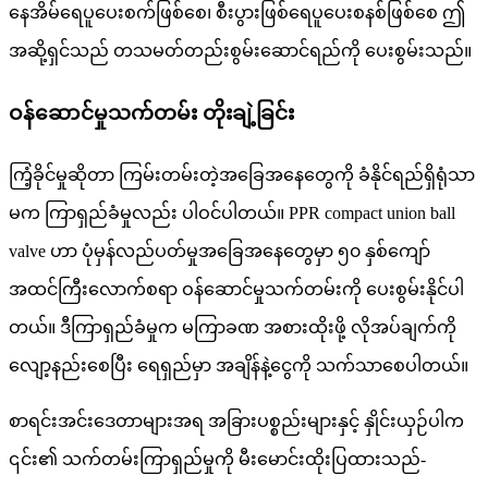
နေအိမ်ရေပူပေးစက်ဖြစ်စေ၊ စီးပွားဖြစ်ရေပူပေးစနစ်ဖြစ်စေ ဤ
အဆို့ရှင်သည် တသမတ်တည်းစွမ်းဆောင်ရည်ကို ပေးစွမ်းသည်။
ဝန်ဆောင်မှုသက်တမ်း တိုးချဲ့ခြင်း
ကြံ့ခိုင်မှုဆိုတာ ကြမ်းတမ်းတဲ့အခြေအနေတွေကို ခံနိုင်ရည်ရှိရုံသာ
မက ကြာရှည်ခံမှုလည်း ပါဝင်ပါတယ်။ PPR compact union ball
valve ဟာ ပုံမှန်လည်ပတ်မှုအခြေအနေတွေမှာ ၅၀ နှစ်ကျော်
အထင်ကြီးလောက်စရာ ဝန်ဆောင်မှုသက်တမ်းကို ပေးစွမ်းနိုင်ပါ
တယ်။ ဒီကြာရှည်ခံမှုက မကြာခဏ အစားထိုးဖို့ လိုအပ်ချက်ကို
လျော့နည်းစေပြီး ရေရှည်မှာ အချိန်နဲ့ငွေကို သက်သာစေပါတယ်။
စာရင်းအင်းဒေတာများအရ အခြားပစ္စည်းများနှင့် နှိုင်းယှဉ်ပါက
၎င်း၏ သက်တမ်းကြာရှည်မှုကို မီးမောင်းထိုးပြထားသည်-