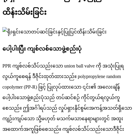
ထိန်းသိမ်းခြင်း
ပေါ့ပါးပြီး ကျစ်လစ်သောဖွဲ့စည်းပုံ
PPR ကျစ်လစ်သိပ်သည်းသော union ball valve ကို အသုံးပြုရ
လွယ်ကူစေရန် ဒီဇိုင်းထုတ်ထားသည်။ polypropylene random
copolymer (PP-R) ဖြင့် ပြုလုပ်ထားသော ၎င်း၏ အလေးချိန်
ပေါ့ပါးသောဖွဲ့စည်းပုံသည် တပ်ဆင်စဉ် ကိုင်တွယ်ရလွယ်ကူ
စေသည်။ ဤအင်္ဂါရပ်သည် လှုပ်ရှားနိုင်စွမ်းအကန့်အသတ်ရှိသော
ကျဉ်းကျပ်သော သို့မဟုတ် မသက်မသာနေရာများတွင် အထူး
အထောက်အကူဖြစ်စေသည်။ ကျစ်လစ်သိပ်သည်းသောဒီဇိုင်း