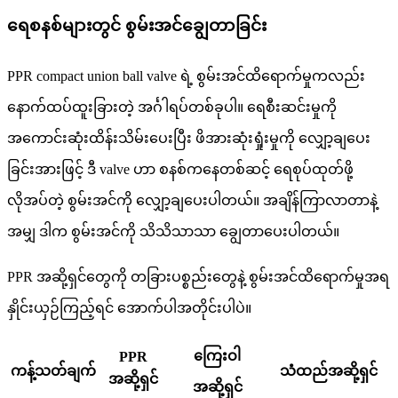
ရေစနစ်များတွင် စွမ်းအင်ချွေတာခြင်း
PPR compact union ball valve ရဲ့ စွမ်းအင်ထိရောက်မှုကလည်း
နောက်ထပ်ထူးခြားတဲ့ အင်္ဂါရပ်တစ်ခုပါ။ ရေစီးဆင်းမှုကို
အကောင်းဆုံးထိန်းသိမ်းပေးပြီး ဖိအားဆုံးရှုံးမှုကို လျှော့ချပေး
ခြင်းအားဖြင့် ဒီ valve ဟာ စနစ်ကနေတစ်ဆင့် ရေစုပ်ထုတ်ဖို့
လိုအပ်တဲ့ စွမ်းအင်ကို လျှော့ချပေးပါတယ်။ အချိန်ကြာလာတာနဲ့
အမျှ ဒါက စွမ်းအင်ကို သိသိသာသာ ချွေတာပေးပါတယ်။
PPR အဆို့ရှင်တွေကို တခြားပစ္စည်းတွေနဲ့ စွမ်းအင်ထိရောက်မှုအရ
နှိုင်းယှဉ်ကြည့်ရင် အောက်ပါအတိုင်းပါပဲ။
ကြေးဝါ
PPR
ကန့်သတ်ချက်
သံထည်အဆို့ရှင်
အဆို့ရှင်
အဆို့ရှင်