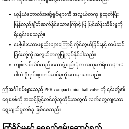
ယူနီယံဘောလ်အဆို့ရှင်များကို အလွယ်တကူ ခွဲထုတ်ပြီး
ပြန်လည်ချိတ်ဆက်နိုင်သောကြောင့် ပြုပြင်ထိန်းသိမ်းမှုကို
ရိုးရှင်းစေသည်။
ပေါ့ပါးသောပစ္စည်းများကြောင့် ကိုင်တွယ်ခြင်းနှင့် တပ်ဆင်
ခြင်းတို့ကို အလွယ်တကူပြုလုပ်နိုင်ပါသည်။
ကျစ်လစ်သိပ်သည်းသောဖွဲ့စည်းပုံက အထူးကိရိယာများမ
ပါဘဲ ရိုးရှင်းစွာတပ်ဆင်မှုကို သေချာစေသည်။
ဤအင်္ဂါရပ်များသည် PPR compact union ball valve ကို ၎င်းတို့၏
ရေစနစ်ကို အဆင့်မြှင့်တင်လိုသူတိုင်းအတွက် လက်တွေ့ကျသော
ရွေးချယ်မှုတစ်ခု ဖြစ်စေသည်။
ကြံ့ခိုင်မှုနှင့် ရေရှည်စွမ်းဆောင်ရည်