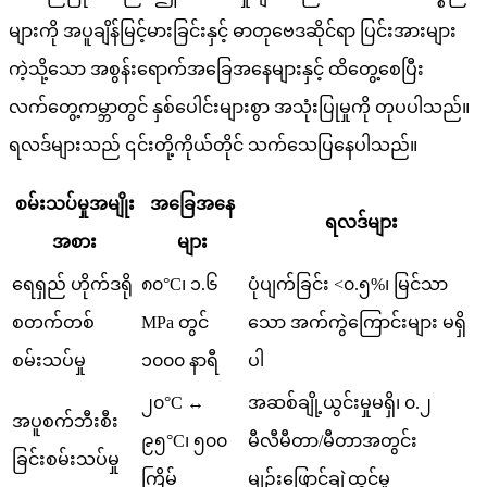
များကို အပူချိန်မြင့်မားခြင်းနှင့် ဓာတုဗေဒဆိုင်ရာ ပြင်းအားများ
ကဲ့သို့သော အစွန်းရောက်အခြေအနေများနှင့် ထိတွေ့စေပြီး
လက်တွေ့ကမ္ဘာတွင် နှစ်ပေါင်းများစွာ အသုံးပြုမှုကို တုပပါသည်။
ရလဒ်များသည် ၎င်းတို့ကိုယ်တိုင် သက်သေပြနေပါသည်။
စမ်းသပ်မှုအမျိုး
အခြေအနေ
ရလဒ်များ
အစား
များ
ရေရှည် ဟိုက်ဒရို
၈၀°C၊ ၁.၆
ပုံပျက်ခြင်း <၀.၅%၊ မြင်သာ
စတက်တစ်
MPa တွင်
သော အက်ကွဲကြောင်းများ မရှိ
စမ်းသပ်မှု
၁၀၀၀ နာရီ
ပါ
၂၀°C ↔
အဆစ်ချို့ယွင်းမှုမရှိ၊ ၀.၂
အပူစက်ဘီးစီး
၉၅°C၊ ၅၀၀
မီလီမီတာ/မီတာအတွင်း
ခြင်းစမ်းသပ်မှု
ကြိမ်
မျဉ်းဖြောင့်ချဲ့ထွင်မှု