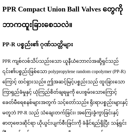
PPR Compact Union Ball Valves တွေကို
ဘာကထူးခြားစေသလဲ။
PP-R ပစ္စည်း၏ ဂုဏ်သတ္တိများ
PPR ကျစ်လစ်သိပ်သည်းသော ယူနီယံဘောလ်အဆို့ရှင်သည်
၎င်း၏ပစ္စည်းဖြစ်သော polypropylene random copolymer (PP-R)
ကြောင့် ထင်ရှားသည်။ ဤအဆင့်မြင့်ပစ္စည်းသည် ထူးခြားသော
ကြာရှည်ခံမှုနှင့် ယုံကြည်စိတ်ချရမှုကို ပေးစွမ်းသောကြောင့်
ခေတ်မီရေစနစ်များအတွက် သင့်တော်သည်။ ရိုးရာပစ္စည်းများနှင့်
မတူဘဲ PP-R သည် သံချေးတက်ခြင်း၊ အကြေးခွံကွာခြင်းနှင့်
ဓာတုဗေဒဆိုင်ရာ ယိုယွင်းပျက်စီးခြင်းကို ခံနိုင်ရည်ရှိပြီး သန့်ရှင်း