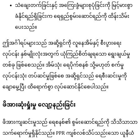
သံချေးတက်ခြင်းနှင့် အကြေးခွံများစုပုံခြင်းကို မြင့်မားစွာ
ခံနိုင်ရည်ရှိခြင်းက ရေရှည်စွမ်းဆောင်ရည်ကို ထိန်းသိမ်း
ပေးသည်။
ဤအင်္ဂါရပ်များသည် အဆို့ရှင်ကို လူနေအိမ်နှင့် စီးပွားရေး
လုပ်ငန်း နှစ်မျိုးလုံးအတွက် ယုံကြည်စိတ်ချရသော ရွေးချယ်မှု
တစ်ခု ဖြစ်စေသည်။ အိမ်သုံး ရေပိုက်စနစ် သို့မဟုတ် စက်မှု
လုပ်ငန်းသုံး တပ်ဆင်မှုဖြစ်စေ အဆို့ရှင်သည် ရေစီးဆင်းမှုကို
ချောမွေ့ပြီး ထိရောက်စွာ လုပ်ဆောင်နိုင်စေပါသည်။
ဖိအားဆုံးရှုံးမှု လျော့နည်းခြင်း
ဖိအားကျဆင်းမှုသည် ရေစနစ်၏ စွမ်းဆောင်ရည်ကို သိသိသာသာ
သက်ရောက်မှုရှိနိုင်သည်။ PPR ကျစ်လစ်သိပ်သည်းသော ယူနီယံ