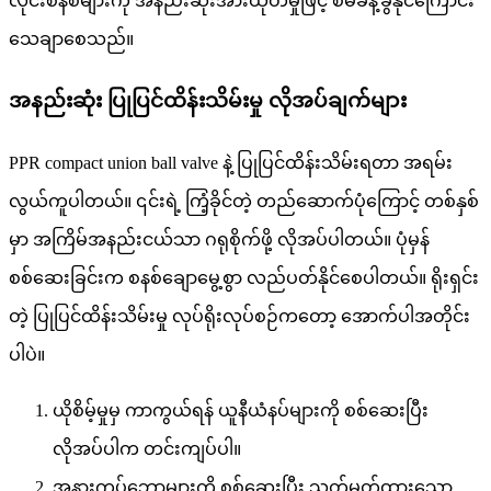
လိုင်းစနစ်များကို အနည်းဆုံးအားထုတ်မှုဖြင့် စီမံခန့်ခွဲနိုင်ကြောင်း
သေချာစေသည်။
အနည်းဆုံး ပြုပြင်ထိန်းသိမ်းမှု လိုအပ်ချက်များ
PPR compact union ball valve နဲ့ ပြုပြင်ထိန်းသိမ်းရတာ အရမ်း
လွယ်ကူပါတယ်။ ၎င်းရဲ့ ကြံ့ခိုင်တဲ့ တည်ဆောက်ပုံကြောင့် တစ်နှစ်
မှာ အကြိမ်အနည်းငယ်သာ ဂရုစိုက်ဖို့ လိုအပ်ပါတယ်။ ပုံမှန်
စစ်ဆေးခြင်းက စနစ်ချောမွေ့စွာ လည်ပတ်နိုင်စေပါတယ်။ ရိုးရှင်း
တဲ့ ပြုပြင်ထိန်းသိမ်းမှု လုပ်ရိုးလုပ်စဉ်ကတော့ အောက်ပါအတိုင်း
ပါပဲ။
ယိုစိမ့်မှုမှ ကာကွယ်ရန် ယူနီယံနပ်များကို စစ်ဆေးပြီး
လိုအပ်ပါက တင်းကျပ်ပါ။
အနားကွပ်ဘော့များကို စစ်ဆေးပြီး သတ်မှတ်ထားသော