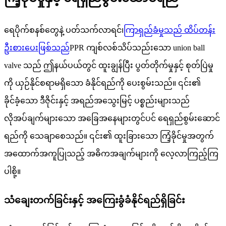
ရေပိုက်စနစ်တွေနဲ့ ပတ်သက်လာရင်၊
ကြာရှည်ခံမှုသည် ထိပ်တန်း
ဦးစားပေးဖြစ်သည်
PPR ကျစ်လစ်သိပ်သည်းသော union ball
valve သည် ဤနယ်ပယ်တွင် ထူးချွန်ပြီး ပွတ်တိုက်မှုနှင့် စုတ်ပြဲမှု
ကို ယှဉ်နိုင်စရာမရှိသော ခံနိုင်ရည်ကို ပေးစွမ်းသည်။ ၎င်း၏
ခိုင်ခံ့သော ဒီဇိုင်းနှင့် အရည်အသွေးမြင့် ပစ္စည်းများသည်
လိုအပ်ချက်များသော အခြေအနေများတွင်ပင် ရေရှည်စွမ်းဆောင်
ရည်ကို သေချာစေသည်။ ၎င်း၏ ထူးခြားသော ကြံ့ခိုင်မှုအတွက်
အထောက်အကူပြုသည့် အဓိကအချက်များကို လေ့လာကြည့်ကြ
ပါစို့။
သံချေးတက်ခြင်းနှင့် အကြေးခွံခံနိုင်ရည်ရှိခြင်း