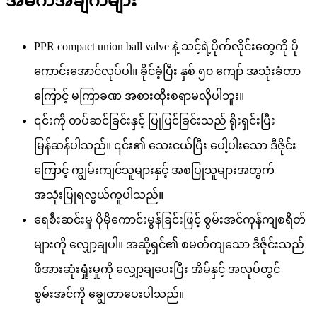
အဓိကအချက်များ
PPR compact union ball valve နဲ့ သင့်ရဲ့ပိုက်လိုင်းတွေကို ပို
ကောင်းအောင်လုပ်ပါ။ ခိုင်ခံ့ပြီး နှစ် ၅၀ ကျော် အသုံးခံတာ
ကြောင့် မကြာခဏ အစားထိုးစရာမလိုပါဘူး။
၎င်းကို တပ်ဆင်ခြင်းနှင့် ပြုပြင်ခြင်းသည် ရိုးရှင်းပြီး
မြန်ဆန်ပါသည်။ ၎င်း၏ သေးငယ်ပြီး ပေါ့ပါးသော ဒီဇိုင်း
ကြောင့် ကျွမ်းကျင်သူများနှင့် အစပြုသူများအတွက်
အသုံးပြုရလွယ်ကူပါသည်။
ရေစီးဆင်းမှု ပိုမိုကောင်းမွန်ခြင်းဖြင့် စွမ်းအင်ကုန်ကျစရိတ်
များကို လျှော့ချပါ။ အဆို့ရှင်၏ စမတ်ကျသော ဒီဇိုင်းသည်
ဖိအားဆုံးရှုံးမှုကို လျှော့ချပေးပြီး အိမ်နှင့် အလုပ်တွင်
စွမ်းအင်ကို ချွေတာပေးပါသည်။