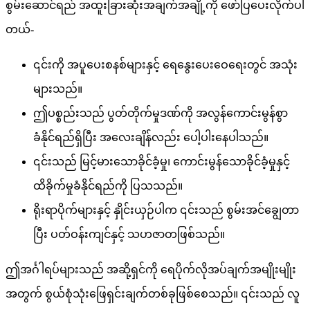
စွမ်းဆောင်ရည် အထူးခြားဆုံးအချက်အချို့ကို ဖော်ပြပေးလိုက်ပါ
တယ်-
၎င်းကို အပူပေးစနစ်များနှင့် ရေနွေးပေးဝေရေးတွင် အသုံး
များသည်။
ဤပစ္စည်းသည် ပွတ်တိုက်မှုဒဏ်ကို အလွန်ကောင်းမွန်စွာ
ခံနိုင်ရည်ရှိပြီး အလေးချိန်လည်း ပေါ့ပါးနေပါသည်။
၎င်းသည် မြင့်မားသောခိုင်ခံ့မှု၊ ကောင်းမွန်သောခိုင်ခံ့မှုနှင့်
ထိခိုက်မှုခံနိုင်ရည်ကို ပြသသည်။
ရိုးရာပိုက်များနှင့် နှိုင်းယှဉ်ပါက ၎င်းသည် စွမ်းအင်ချွေတာ
ပြီး ပတ်ဝန်းကျင်နှင့် သဟဇာတဖြစ်သည်။
ဤအင်္ဂါရပ်များသည် အဆို့ရှင်ကို ရေပိုက်လိုအပ်ချက်အမျိုးမျိုး
အတွက် စွယ်စုံသုံးဖြေရှင်းချက်တစ်ခုဖြစ်စေသည်။ ၎င်းသည် လူ