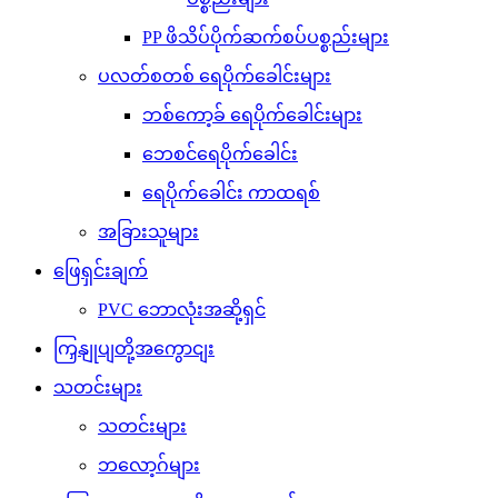
PP ဖိသိပ်ပိုက်ဆက်စပ်ပစ္စည်းများ
ပလတ်စတစ် ရေပိုက်ခေါင်းများ
ဘစ်ကော့ခ် ရေပိုက်ခေါင်းများ
ဘေစင်ရေပိုက်ခေါင်း
ရေပိုက်ခေါင်း ကာထရစ်
အခြားသူများ
ဖြေရှင်းချက်
PVC ဘောလုံးအဆို့ရှင်
ကြှနျုပျတို့အကွောငျး
သတင်းများ
သတင်းများ
ဘလော့ဂ်များ