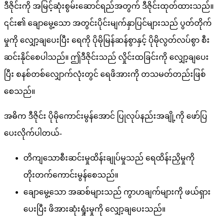
ဒီဇိုင်းကို အမြင့်ဆုံးစွမ်းဆောင်ရည်အတွက် ဒီဇိုင်းထုတ်ထားသည်။
၎င်း၏ ချောမွေ့သော အတွင်းပိုင်းမျက်နှာပြင်များသည် ပွတ်တိုက်
မှုကို လျှော့ချပေးပြီး ရေကို ပိုမိုမြန်ဆန်စွာနှင့် ပိုမိုလွတ်လပ်စွာ စီး
ဆင်းနိုင်စေပါသည်။ ဤဒီဇိုင်းသည် လှိုင်းထခြင်းကို လျှော့ချပေး
ပြီး စနစ်တစ်လျှောက်လုံးတွင် ရေဖိအားကို တသမတ်တည်းဖြစ်
စေသည်။
အဓိက ဒီဇိုင်း ပိုမိုကောင်းမွန်အောင် ပြုလုပ်နည်းအချို့ကို ဖော်ပြ
ပေးလိုက်ပါတယ်-
တိကျသောစီးဆင်းမှုထိန်းချုပ်မှုသည် ရေထိန်းညှိမှုကို
တိုးတက်ကောင်းမွန်စေသည်။
ချောမွေ့သော အဆစ်များသည် ကွာဟချက်များကို ဖယ်ရှား
ပေးပြီး ဖိအားဆုံးရှုံးမှုကို လျှော့ချပေးသည်။