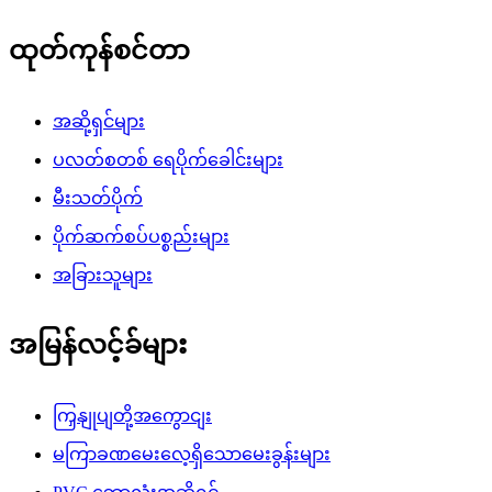
ထုတ်ကုန်စင်တာ
အဆို့ရှင်များ
ပလတ်စတစ် ရေပိုက်ခေါင်းများ
မီးသတ်ပိုက်
ပိုက်ဆက်စပ်ပစ္စည်းများ
အခြားသူများ
အမြန်လင့်ခ်များ
ကြှနျုပျတို့အကွောငျး
မကြာခဏမေးလေ့ရှိသောမေးခွန်းများ