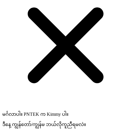
မင်္ဂလာပါ။ PNTEK က Kimmy ပါ။
ဒီနေ့ ကျွန်တော်/ကျွန်မ ဘယ်လိုကူညီရမလဲ။