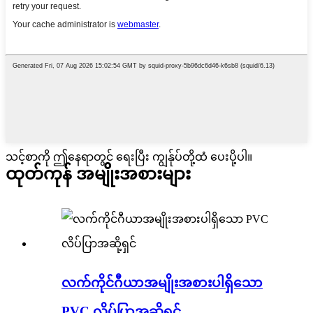
သင့်စာကို ဤနေရာတွင် ရေးပြီး ကျွန်ုပ်တို့ထံ ပေးပို့ပါ။
ထုတ်ကုန် အမျိုးအစားများ
လက်ကိုင်ဂီယာအမျိုးအစားပါရှိသော
PVC လိပ်ပြာအဆို့ရှင်