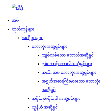
အိမ်
ထုတ်ကုန်များ
အဆို့ရှင်များ
ဘောလုံးအဆို့ရှင်များ
ကျစ်လစ်သော ဘောလ်အဆို့ရှင်
ရှစ်ထောင့်ဘောလ်အဆို့ရှင်များ
အထီး အမ ဘောလုံးအဆို့ရှင်များ
အရွယ်အစားကြီးမားသော ဘောလုံး
အဆို့ရှင်
အပိုင်းနှစ်ပိုင်းပါ အဆို့ရှင်များ
ယူနီယံ အဆို့ရှင်