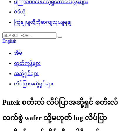
မကြာခဏမေးလေ့ရှိသောမေးခွန်းများ
ဗီဒီယို
ကြှနျုပျတို့ကိုဆကျသှယျရနျ
English
အိမ်
ထုတ်ကုန်များ
အဆို့ရှင်များ
လိပ်ပြာအဆို့ရှင်များ
Pntek စတီးလ် လိပ်ပြာအဆို့ရှင် စတီးလ်
လက်စွဲ wafer သို့မဟုတ် lug လိပ်ပြာ