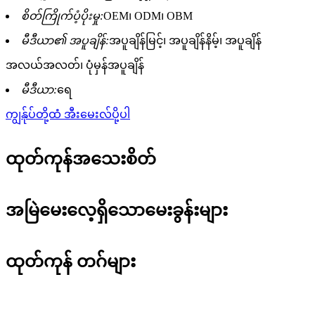
စိတ်ကြိုက်ပံ့ပိုးမှု:
OEM၊ ODM၊ OBM
မီဒီယာ၏ အပူချိန်:
အပူချိန်မြင့်၊ အပူချိန်နိမ့်၊ အပူချိန်
အလယ်အလတ်၊ ပုံမှန်အပူချိန်
မီဒီယာ:
ရေ
ကျွန်ုပ်တို့ထံ အီးမေးလ်ပို့ပါ
ထုတ်ကုန်အသေးစိတ်
အမြဲမေးလေ့ရှိသောမေးခွန်းများ
ထုတ်ကုန် တဂ်များ