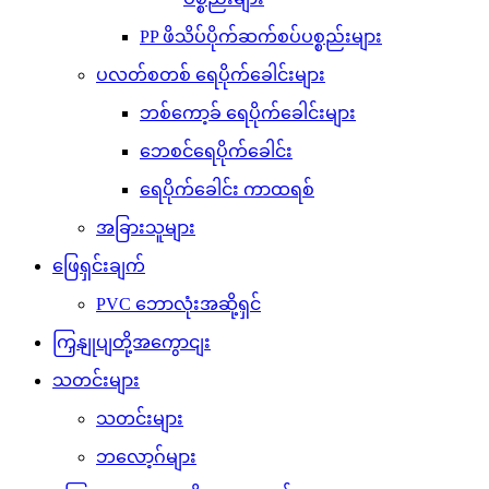
PP ဖိသိပ်ပိုက်ဆက်စပ်ပစ္စည်းများ
ပလတ်စတစ် ရေပိုက်ခေါင်းများ
ဘစ်ကော့ခ် ရေပိုက်ခေါင်းများ
ဘေစင်ရေပိုက်ခေါင်း
ရေပိုက်ခေါင်း ကာထရစ်
အခြားသူများ
ဖြေရှင်းချက်
PVC ဘောလုံးအဆို့ရှင်
ကြှနျုပျတို့အကွောငျး
သတင်းများ
သတင်းများ
ဘလော့ဂ်များ