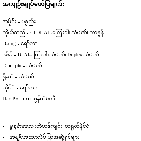
အကျဉ်းချုပ်ဖော်ပြချက်:
အပိုင်း：ပစ္စည်း
ကိုယ်ထည်：Cl.Dl၊ AL-ကြေးဝါ၊ သံမဏိ၊ ကာဗွန်
O-ring：ရော်ဘာ
ဒစ်ခ်：Dl.Al-ကြေးဝါ။သံမဏိ၊ Duplex သံမဏိ
Taper pin：သံမဏိ
ရိုးတံ：သံမဏိ
ထိုင်ခုံ：ရော်ဘာ
Hex.Bolt：ကာဗွန်သံမဏိ
မူရင်းဒေသ :
တီယန်ကျင်း၊ တရုတ်နိုင်ငံ
အမျိုးအစား:
လိပ်ပြာအဆို့ရှင်များ