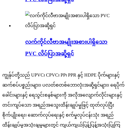
လက်ကိုင်လီဗာအမျိုးအစားပါရှိသော
PVC လိပ်ပြာအဆို့ရှင်
ကျွန်ုပ်တို့သည် UPVC၊ CPVC၊ PP၊ PPR နှင့် HDPE ပိုက်များနှင့်
ဆက်စပ်ပစ္စည်းများ၊ ပလတ်စတစ်ဘောလုံးအဆို့ရှင်များ၊ ရေပိုက်
ခေါင်းများနှင့် ရေသွင်းစနစ်များကို အလိုအလျောက်လိုင်းများနှင့်
တင်းကျပ်သော အရည်အသွေးထိန်းချုပ်မှုဖြင့် ထုတ်လုပ်ပြီး
စိုက်ပျိုးရေး၊ ဆောက်လုပ်ရေးနှင့် စက်မှုလုပ်ငန်းသုံး အရည်
ထိန်းချုပ်မှုအသုံးချမှုများတွင် ကျယ်ကျယ်ပြန့်ပြန့်အသုံးပြုကြ