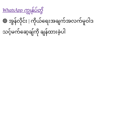
WhatsApp ကျွန်ုပ်တို့
🟢 အွန်လိုင်း | ကိုယ်ရေးအချက်အလက်မူဝါဒ
သင့်မက်ဆေ့ချ်ကို ချန်ထားခဲ့ပါ