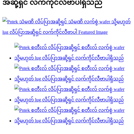
အဆို့ရှင် လက်ကိုင်လီဗာပါရှိသည်