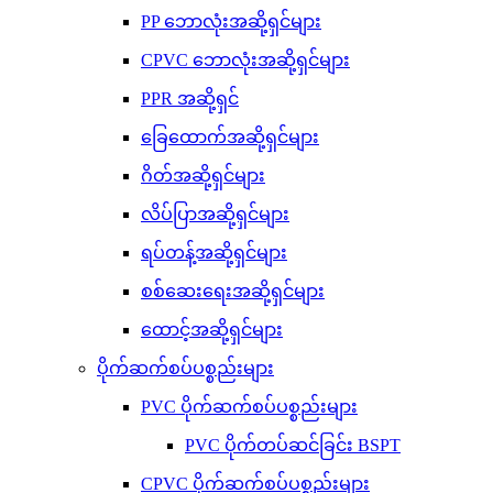
PP ဘောလုံးအဆို့ရှင်များ
CPVC ဘောလုံးအဆို့ရှင်များ
PPR အဆို့ရှင်
ခြေထောက်အဆို့ရှင်များ
ဂိတ်အဆို့ရှင်များ
လိပ်ပြာအဆို့ရှင်များ
ရပ်တန့်အဆို့ရှင်များ
စစ်ဆေးရေးအဆို့ရှင်များ
ထောင့်အဆို့ရှင်များ
ပိုက်ဆက်စပ်ပစ္စည်းများ
PVC ပိုက်ဆက်စပ်ပစ္စည်းများ
PVC ပိုက်တပ်ဆင်ခြင်း BSPT
CPVC ပိုက်ဆက်စပ်ပစ္စည်းများ