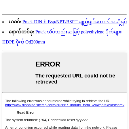
ယခင်:
Pntek DIN စံ Bsp/NPT/BSPT ချည်မျှင်ဘောလ်အဆို့ရှင်
နောက်တစ်ခု:
Pntek သိပ်သည်းဆမြင့် polyethylene ပိုက်များ
HDPE ပိုက် Od200mm