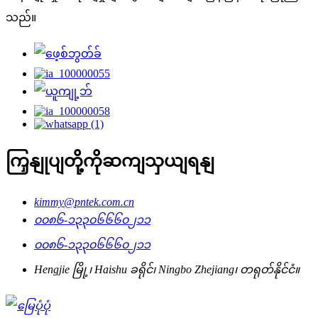
သည်။
ကြှနျုပျတို့ကိုဆကျသှယျရနျ
kimmy@pntek.com.cn
၀၀၈၆-၁၃၃၀၆၆၆၀၂၁၁
၀၀၈၆-၁၃၃၀၆၆၆၀၂၁၁
Hengjie မြို့၊ Haishu ခရိုင်၊ Ningbo Zhejiang၊ တရုတ်နိုင်ငံ။