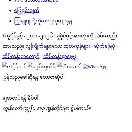
PVC ဘောလုံးအဆို့ရှင်
ဖြေရှင်းချက်
ကြှနျုပျတို့ကိုဆကျသှယျရနျ
© မူပိုင်ခွင့် - ၂၀၁၀-၂၀၂၆ : မူပိုင်ခွင့်အားလုံးကို သိမ်းဆည်း
ထားသည်။
လူကြိုက်များသော ထုတ်ကုန်များ
-
ဆိုက်မြေပုံ
-
ထိပ်တန်းဘလော့ဂ်
-
ထိပ်တန်းရှာဖွေမှု
ပြန်လည်ခေါ်ဆိုရန် တောင်းဆိုပါ
ချတ်လုပ်ရန် နှိပ်ပါ
ကျွန်တော်/ကျွန်မ အခု အွန်လိုင်းမှာ ရှိပါတယ်။