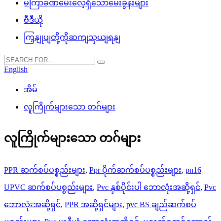
မကြာခဏမေးလေ့ရှိသောမေးခွန်းများ
ဗီဒီယို
ကြှနျုပျတို့ကိုဆကျသှယျရနျ
English
အိမ်
လူကြိုက်များသော တဂ်များ
လူကြိုက်များသော တဂ်များ
PPR ဆက်စပ်ပစ္စည်းများ
,
Ppr ပိုက်ဆက်စပ်ပစ္စည်းများ
,
pn16
UPVC ဆက်စပ်ပစ္စည်းများ
,
Pvc နှစ်ပိုင်းပါ ဘောလုံးအဆို့ရှင်
,
Pvc
ဘောလုံးအဆို့ရှင်
,
PPR အဆို့ရှင်များ
,
pvc BS ချည်ဆက်စပ်