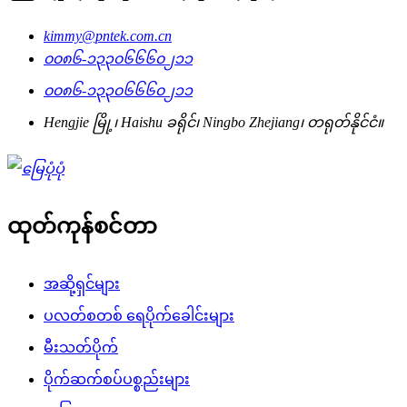
kimmy@pntek.com.cn
၀၀၈၆-၁၃၃၀၆၆၆၀၂၁၁
၀၀၈၆-၁၃၃၀၆၆၆၀၂၁၁
Hengjie မြို့၊ Haishu ခရိုင်၊ Ningbo Zhejiang၊ တရုတ်နိုင်ငံ။
ထုတ်ကုန်စင်တာ
အဆို့ရှင်များ
ပလတ်စတစ် ရေပိုက်ခေါင်းများ
မီးသတ်ပိုက်
ပိုက်ဆက်စပ်ပစ္စည်းများ