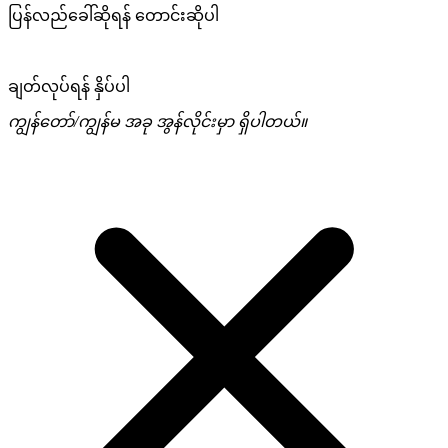
ပြန်လည်ခေါ်ဆိုရန် တောင်းဆိုပါ
ချတ်လုပ်ရန် နှိပ်ပါ
ကျွန်တော်/ကျွန်မ အခု အွန်လိုင်းမှာ ရှိပါတယ်။