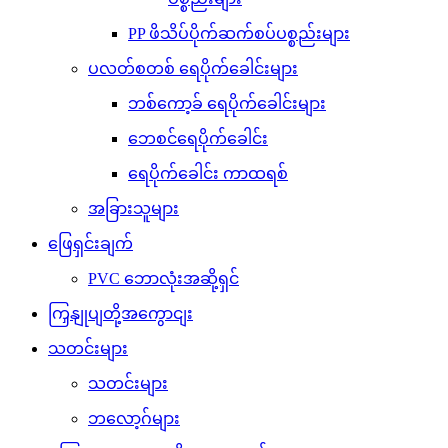
PP ဖိသိပ်ပိုက်ဆက်စပ်ပစ္စည်းများ
ပလတ်စတစ် ရေပိုက်ခေါင်းများ
ဘစ်ကော့ခ် ရေပိုက်ခေါင်းများ
ဘေစင်ရေပိုက်ခေါင်း
ရေပိုက်ခေါင်း ကာထရစ်
အခြားသူများ
ဖြေရှင်းချက်
PVC ဘောလုံးအဆို့ရှင်
ကြှနျုပျတို့အကွောငျး
သတင်းများ
သတင်းများ
ဘလော့ဂ်များ