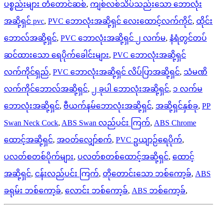
ပစ္စည်းများ တံတောင်ဆစ်
,
ကျစ်လစ်သိပ်သည်းသော ဘောလုံး
အဆို့ရှင် pvc
,
PVC ဘောလုံးအဆို့ရှင် လေးထောင့်လက်ကိုင်
,
ထိုင်း
ဘောလ်အဆို့ရှင်
,
PVC ဘောလုံးအဆို့ရှင် ၂ လက်မ
,
နံရံတွင်တပ်
ဆင်ထားသော ရေပိုက်ခေါင်းများ
,
PVC ဘောလုံးအဆို့ရှင်
လက်ကိုင်ရှည်
,
PVC ဘောလုံးအဆို့ရှင် လိပ်ပြာအဆို့ရှင်
,
သံမဏိ
လက်ကိုင်ဘောလ်အဆို့ရှင်
,
၂ ခုပါ ဘောလုံးအဆို့ရှင်
,
၁ လက်မ
ဘောလုံးအဆို့ရှင်
,
ဗီယက်နမ်ဘောလုံးအဆို့ရှင်
,
အဆို့ရှင်နှစ်ခု
,
PP
Swan Neck Cock
,
ABS Swan လည်ပင်း ကြက်
,
ABS Chrome
ထောင့်အဆို့ရှင်
,
အဝတ်လျှော်စက်
,
PVC ဥယျာဉ်ရေပိုက်
,
ပလတ်စတစ်ပိုက်များ
,
ပလတ်စတစ်ထောင့်အဆို့ရှင်
,
ထောင့်
အဆို့ရှင်
,
ငန်းလည်ပင်း ကြက်
,
တိုတောင်းသော ဘစ်ကော့ခ်
,
ABS
ခရုမ်း ဘစ်ကော့ခ်
,
လောင်း ဘစ်ကော့ခ်
,
ABS ဘစ်ကော့ခ်
,