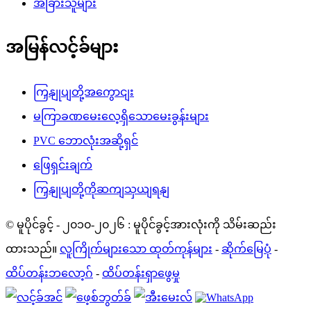
အခြားသူများ
အမြန်လင့်ခ်များ
ကြှနျုပျတို့အကွောငျး
မကြာခဏမေးလေ့ရှိသောမေးခွန်းများ
PVC ဘောလုံးအဆို့ရှင်
ဖြေရှင်းချက်
ကြှနျုပျတို့ကိုဆကျသှယျရနျ
© မူပိုင်ခွင့် - ၂၀၁၀-၂၀၂၆ : မူပိုင်ခွင့်အားလုံးကို သိမ်းဆည်း
ထားသည်။
လူကြိုက်များသော ထုတ်ကုန်များ
-
ဆိုက်မြေပုံ
-
ထိပ်တန်းဘလော့ဂ်
-
ထိပ်တန်းရှာဖွေမှု