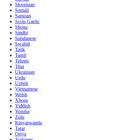
Slovenian
Somali
Samoan
Scots Gaelic
Shona
Sindhi
Sundanese
Swahili
Tajik
Tamil
Telugu
Thai
Ukrainian
Urdu
Uzbek
Vietnamese
Welsh
Xhosa
Yiddish
Yoruba
Zulu
Kinyarwanda
Tatar
Oriya
Turkmen