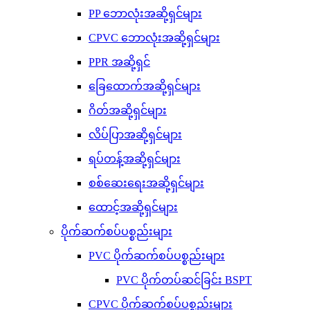
PP ဘောလုံးအဆို့ရှင်များ
CPVC ဘောလုံးအဆို့ရှင်များ
PPR အဆို့ရှင်
ခြေထောက်အဆို့ရှင်များ
ဂိတ်အဆို့ရှင်များ
လိပ်ပြာအဆို့ရှင်များ
ရပ်တန့်အဆို့ရှင်များ
စစ်ဆေးရေးအဆို့ရှင်များ
ထောင့်အဆို့ရှင်များ
ပိုက်ဆက်စပ်ပစ္စည်းများ
PVC ပိုက်ဆက်စပ်ပစ္စည်းများ
PVC ပိုက်တပ်ဆင်ခြင်း BSPT
CPVC ပိုက်ဆက်စပ်ပစ္စည်းများ