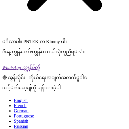
မင်္ဂလာပါ။ PNTEK က Kimmy ပါ။
ဒီနေ့ ကျွန်တော်/ကျွန်မ ဘယ်လိုကူညီရမလဲ။
WhatsApp ကျွန်ုပ်တို့
🟢 အွန်လိုင်း | ကိုယ်ရေးအချက်အလက်မူဝါဒ
သင့်မက်ဆေ့ချ်ကို ချန်ထားခဲ့ပါ
English
French
German
Portuguese
Spanish
Russian