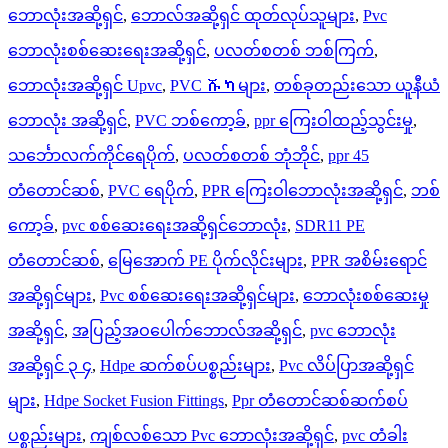
ဘောလုံးအဆို့ရှင်
,
ဘောလ်အဆို့ရှင် ထုတ်လုပ်သူများ
,
Pvc
ဘောလုံးစစ်ဆေးရေးအဆို့ရှင်
,
ပလတ်စတစ် ဘစ်ကြက်
,
ဘောလုံးအဆို့ရှင် Upvc
,
PVC ሹካများ
,
တစ်ခုတည်းသော ယူနီယံ
ဘောလုံး အဆို့ရှင်
,
PVC ဘစ်ကော့ခ်
,
ppr ကြေးဝါထည့်သွင်းမှု
,
သင်္ဘောလက်ကိုင်ရေပိုက်
,
ပလတ်စတစ် ဘုံဘိုင်
,
ppr 45
တံတောင်ဆစ်
,
PVC ရေပိုက်
,
PPR ကြေးဝါဘောလုံးအဆို့ရှင်
,
ဘစ်
ကော့ခ်
,
pvc စစ်ဆေးရေးအဆို့ရှင်ဘောလုံး
,
SDR11 PE
တံတောင်ဆစ်
,
မြေအောက် PE ပိုက်လိုင်းများ
,
PPR အစိမ်းရောင်
အဆို့ရှင်များ
,
Pvc စစ်ဆေးရေးအဆို့ရှင်များ
,
ဘောလုံးစစ်ဆေးမှု
အဆို့ရှင်
,
အပြည့်အဝပေါက်ဘောလ်အဆို့ရှင်
,
pvc ဘောလုံး
အဆို့ရှင် ၃ ၄
,
Hdpe ဆက်စပ်ပစ္စည်းများ
,
Pvc လိပ်ပြာအဆို့ရှင်
များ
,
Hdpe Socket Fusion Fittings
,
Ppr တံတောင်ဆစ်ဆက်စပ်
ပစ္စည်းများ
,
ကျစ်လစ်သော Pvc ဘောလုံးအဆို့ရှင်
,
pvc တံခါး