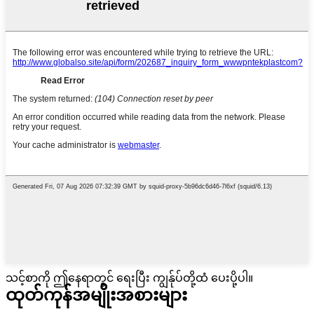
သင့်စာကို ဤနေရာတွင် ရေးပြီး ကျွန်ုပ်တို့ထံ ပေးပို့ပါ။
ထုတ်ကုန်အမျိုးအစားများ