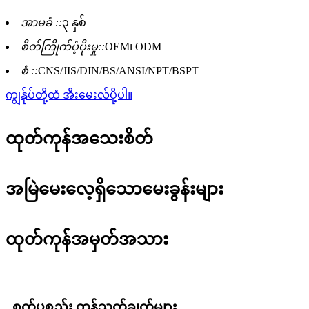
အာမခံ ::
၃ နှစ်
စိတ်ကြိုက်ပံ့ပိုးမှု::
OEM၊ ODM
စံ ::
CNS/JIS/DIN/BS/ANSI/NPT/BSPT
ကျွန်ုပ်တို့ထံ အီးမေးလ်ပို့ပါ။
ထုတ်ကုန်အသေးစိတ်
အမြဲမေးလေ့ရှိသောမေးခွန်းများ
ထုတ်ကုန်အမှတ်အသား
စက်ပစ္စည်း ကန့်သတ်ချက်များ