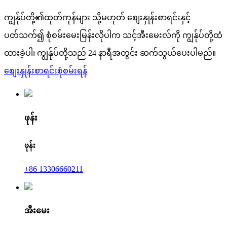
ကျွန်ုပ်တို့၏ထုတ်ကုန်များ သို့မဟုတ် စျေးနှုန်းစာရင်းနှင့်
ပတ်သက်၍ စုံစမ်းမေးမြန်းလိုပါက သင့်အီးမေးလ်ကို ကျွန်ုပ်တို့ထံ
ထားခဲ့ပါ၊ ကျွန်ုပ်တို့သည် 24 နာရီအတွင်း ဆက်သွယ်ပေးပါမည်။
စျေးနှုန်းစာရင်းစုံစမ်းရန်
ဖုန်း
ဖုန်း
+86 13306660211
အီးမေး