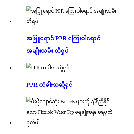
အဖြူရောင် PPR ကြေးဝါရောင်
အမျိုးသမီး တီရှပ်
PPR တံခါးအဆို့ရှင်