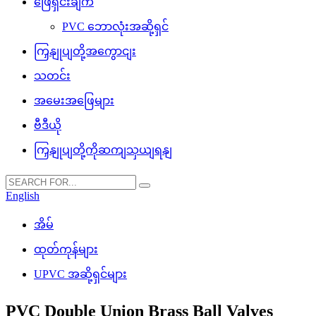
ဖြေရှင်းချက်
PVC ဘောလုံးအဆို့ရှင်
ကြှနျုပျတို့အကွောငျး
သတင်း
အမေးအဖြေများ
ဗီဒီယို
ကြှနျုပျတို့ကိုဆကျသှယျရနျ
English
အိမ်
ထုတ်ကုန်များ
UPVC အဆို့ရှင်များ
PVC Double Union Brass Ball Valves