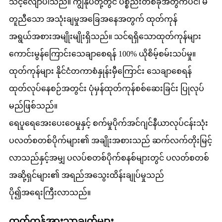
သင့်လျော်ပါသည်။ ကျွန်ုပ်တို့တွင် ပစ္စည်းတစ်ခုအတွက်ပင်၊ မ
တူညီသော အသုံးချမှုအခြေအနေအတွက် ထုတ်ကုန်
အရွယ်အစားအမျိုးမျိုးရှိသည်။ သင်ရရှိသောထုတ်ကုန်များ
ကောင်းမွန်ကြောင်းသေချာစေရန် 100% ယိုစိမ့်စမ်းသပ်မှု။
ထုတ်ကုန်များ နိုင်ငံတကာစံနှုန်းမှီကြောင်း သေချာစေရန်
ထုတ်လုပ်နေစဉ်အတွင်း ပုံမှန်ထုတ်ကုန်စစ်ဆေးခြင်း ပြုလုပ်
မည်ဖြစ်သည်။
ရေပူရေအေးပေးဝေမှုနှင့် စက်မှုပိုက်အင်ဂျင်နီယာလုပ်ငန်းသုံး
ပလတ်စတစ်ပိုက်များ၏ အချိုးအစားသည် ဆက်လက်တိုးမြင့်
လာသည်နှင့်အမျှ ပလပ်စတစ်ပိုက်စနစ်များတွင် ပလတ်စတစ်
အဆို့ရှင်များ၏ အရည်အသွေးထိန်းချုပ်မှုသည်
ပို၍အရေးကြီးလာသည်။
ထုတ်ကုန်အားသာချက်များ