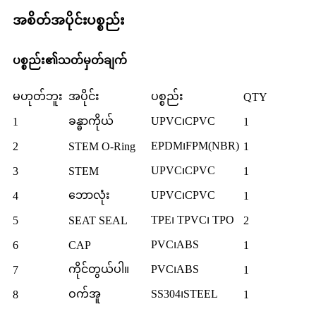
အစိတ်အပိုင်းပစ္စည်း
ပစ္စည်း၏သတ်မှတ်ချက်
မဟုတ်ဘူး
အပိုင်း
ပစ္စည်း
QTY
ခန္ဓာကိုယ်
UPVC၊CPVC
1
1
EPDM၊FPM(NBR)
2
STEM O-Ring
1
UPVC၊CPVC
3
STEM
1
ဘောလုံး
UPVC၊CPVC
4
1
TPE၊ TPVC၊ TPO
5
SEAT SEAL
2
PVC၊ABS
6
CAP
1
ကိုင်တွယ်ပါ။
PVC၊ABS
7
1
ဝက်အူ
SS304၊STEEL
8
1