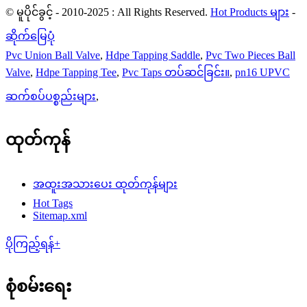
© မူပိုင်ခွင့် - 2010-2025 : All Rights Reserved.
Hot Products များ
-
ဆိုက်မြေပုံ
Pvc Union Ball Valve
,
Hdpe Tapping Saddle
,
Pvc Two Pieces Ball
Valve
,
Hdpe Tapping Tee
,
Pvc Taps တပ်ဆင်ခြင်း။
,
pn16 UPVC
ဆက်စပ်ပစ္စည်းများ
,
ထုတ်ကုန်
အထူးအသားပေး ထုတ်ကုန်များ
Hot Tags
Sitemap.xml
ပိုကြည့်ရန်+
စုံစမ်းရေး