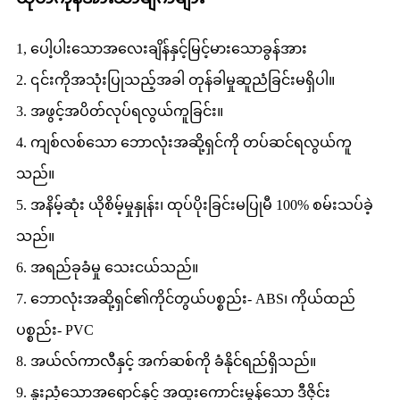
1, ပေါ့ပါးသောအလေးချိန်နှင့်မြင့်မားသောခွန်အား
2. ၎င်းကိုအသုံးပြုသည့်အခါ တုန်ခါမှုဆူညံခြင်းမရှိပါ။
3. အဖွင့်အပိတ်လုပ်ရလွယ်ကူခြင်း။
4. ကျစ်လစ်သော ဘောလုံးအဆို့ရှင်ကို တပ်ဆင်ရလွယ်ကူ
သည်။
5. အနိမ့်ဆုံး ယိုစိမ့်မှုနှုန်း၊ ထုပ်ပိုးခြင်းမပြုမီ 100% စမ်းသပ်ခဲ့
သည်။
6. အရည်ခုခံမှု သေးငယ်သည်။
7. ဘောလုံးအဆို့ရှင်၏ကိုင်တွယ်ပစ္စည်း- ABS၊ ကိုယ်ထည်
ပစ္စည်း- PVC
8. အယ်လ်ကာလီနှင့် အက်ဆစ်ကို ခံနိုင်ရည်ရှိသည်။
9. နူးညံ့သောအရောင်နှင့် အထူးကောင်းမွန်သော ဒီဇိုင်း