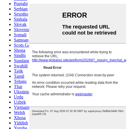
Punjabi
Serbian
Sesotho
Sinhala
Slovak
Slovenian
Somali
Samoan
Scots Gaelic
Shona
Sindhi
Sundanese
Swahili
Tajik
Tamil
Telugu
Thai
Ukrainian
Urdu
Uzbek
Vietnamese
Welsh
Xhosa
Yiddish
Yoruba