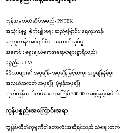
ကုန်အမှတ်တံဆိပ်အမည်- PNTEK
အသုံးပြုမှု- စိုက်ပျိုးရေး ဆည်မြောင်း/ ရေကူးကန်/
ရေကူးကန်/ အင်ဂျင်နီယာ ဆောက်လုပ်မှု
အရောင် : ရွေးချယ်စရာအရောင်များစွာရှိသည်။
ပစ္စည်း :UPVC
မီဒီယာများ၏ အပူချိန်- အပူချိန်မြင့်မားမှု၊ အပူချိန်နိမ့်မှု၊
အလယ်အလတ် အပူချိန်၊ ပုံမှန်အပူချိန်
ထုတ်ကုန်သက်တမ်း-：> အကြိမ် 500,000 အဖွင့်နှင့်အပိတ်
ကုန်ပစ္စည်းအကြောင်းအရာ
ကျွန်ုပ်တို့၏ကုမ္ပဏီ၏ဘောလုံးအဆို့ရှင်သည် သံချေးတက်