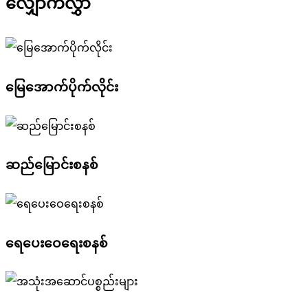
လျှောက်လွှာ
မြေအောက်ပိုက်လိုင်း
ဆည်မြောင်းစနစ်
ရေပေးဝေရေးစနစ်