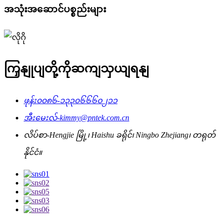
အသုံးအဆောင်ပစ္စည်းများ
ကြှနျုပျတို့ကိုဆကျသှယျရနျ
ဖုန်း
၀၀၈၆-၁၃၃၀၆၆၆၀၂၁၁
အီးမေးလ်-
kimmy@pntek.com.cn
လိပ်စာ-
Hengjie မြို့၊ Haishu ခရိုင်၊ Ningbo Zhejiang၊ တရုတ်
နိုင်ငံ။