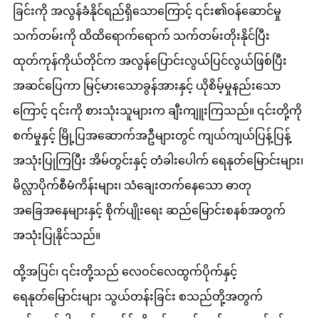
ခြင်းကို အလွန်ခံနိုင်ရည်ရှိသောကြောင့် ၎င်း၏ဝန်ဆောင်မှု
သက်တမ်းကို ထိထိရောက်ရောက် သက်တမ်းတိုးနိုင်ပြီး
ထုတ်ကုန်ကိုယ်တိုင်က အလွန်ပြောင်းလွယ်ပြင်လွယ်ဖြစ်ပြီး
အဆင်ပြေကာ မြင့်မားသောခွန်အားနှင့် ယိုစိမ့်မှုနည်းသော
ကြောင့် ၎င်းကို စားသုံးသူများက ချီးကျူးကြသည်။ ၎င်းတို့ကို
စက်မှုနှင့် မြို့ပြအဆောက်အဦများတွင် ကျယ်ကျယ်ပြန့်ပြန့်
အသုံးပြုကြပြီး အိမ်တွင်းနှင့် တံခါးပေါက် ရေနုတ်မြောင်းများ၊
မိလ္လာပိုက်စီမံကိန်းများ၊ သံချေးတက်နေသော ဓာတု
အခြေအနေများနှင့် စိုက်ပျိုးရေး ဆည်မြောင်းစနစ်အတွက်
အသုံးပြုနိုင်သည်။
ထို့အပြင်၊ ၎င်းတို့သည် လေဝင်လေထွက်ပိုက်နှင့်
ရေနုတ်မြောင်းများ သွယ်တန်းခြင်း စသည်တို့အတွက်