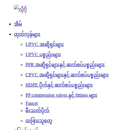
အိမ်
ထုတ်ကုန်များ
UPVC အဆို့ရှင်များ
UPVC ပစ္စည်းများ
PPR အဆို့ရှင်များနှင့် ဆက်စပ်ပစ္စည်းများ
CPVC အဆို့ရှင်များနှင့် ဆက်စပ်ပစ္စည်းများ
HDPE ပိုက်နှင့် ဆက်စပ်ပစ္စည်းများ
PP compression valves နှင့် fittings များ
Faucet
မီးသတ်ပိုက်
တခြားသူတွေ