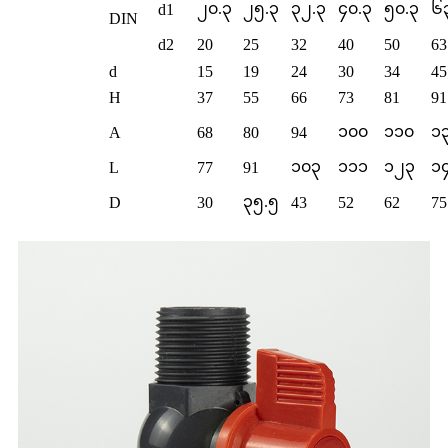
၂၀.၃
၂၅.၃
၃၂.၃
၄၀.၃
၅၀.၃
၆
d1
DIN
d2
20
25
32
40
50
63
d
15
19
24
30
34
45
H
37
55
66
73
81
91
၁၀၀
၁၁၀
၁
A
68
80
94
၁၀၃
၁၁၁
၁၂၃
၁
L
77
91
၃၅.၅
D
30
43
52
62
75