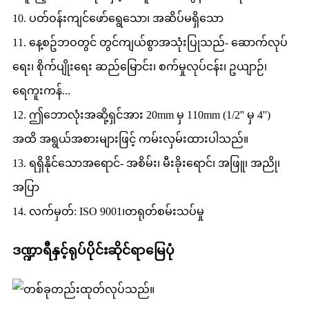
10. ပတ်ဝန်းကျင်ဖော်ရွေသော၊ အဆိပ်မရှိသော
11. နေ့စဥ်ဘဝတွင် တွင်ကျယ်စွာအသုံးပြုသည်- ဆောက်လုပ်
ရေး၊ စိုက်ပျိုးရေး ဆည်မြောင်း၊ စက်မှုလုပ်ငန်း၊ ဥယျာဉ်၊
ရေကူးကန်...
12. ဤဘောလုံးအဆို့ရှင်အား 20mm မှ 110mm (1/2'' မှ 4'')
အထိ အရွယ်အစားများဖြင့် ကမ်းလှမ်းထားပါသည်။
13. ရရှိနိုင်သောအရောင်- အစိမ်း၊ မီးခိုးရောင်၊ အဖြူ၊ အညို၊
အပြာ
14. လက်မှတ်: ISO 9001၊တရုတ်စမ်းသပ်မှု
ဒဏ္ဍာရီနှင့်ရုပ်ပိုင်းဆိုင်ရာမြေပုံ