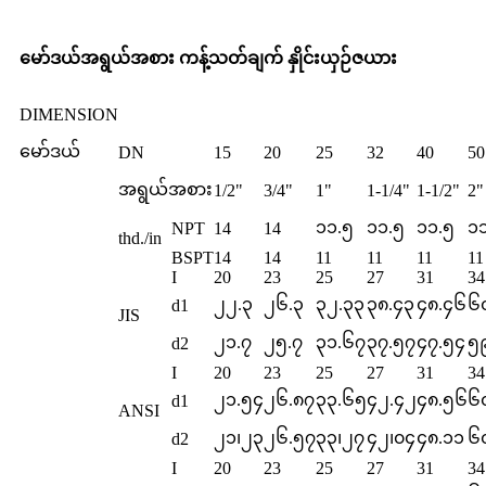
မော်ဒယ်အရွယ်အစား ကန့်သတ်ချက် နှိုင်းယှဉ်ဇယား
DIMENSION
မော်ဒယ်
DN
15
20
25
32
40
50
အရွယ်အစား
1/2"
3/4"
1"
1-1/4"
1-1/2"
2"
၁၁.၅
၁၁.၅
၁၁.၅
၁
NPT
14
14
thd./in
BSPT
14
14
11
11
11
11
I
20
23
25
27
31
34
၂၂.၃
၂၆.၃
၃၂.၃၃
၃၈.၄၃
၄၈.၄၆
၆
d1
JIS
၂၁.၇
၂၅.၇
၃၁.၆၇
၃၇.၅၇
၄၇.၅၄
၅
d2
I
20
23
25
27
31
34
၂၁.၅၄
၂၆.၈၇
၃၃.၆၅
၄၂.၄၂
၄၈.၅၆
၆
d1
ANSI
၂၁၊၂၃
၂၆.၅၇
၃၃၊၂၇
၄၂၊၀၄
၄၈.၁၁
၆
d2
I
20
23
25
27
31
34